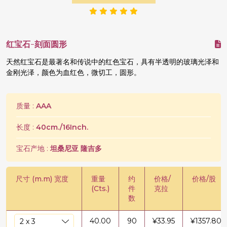
红宝石-刻面圆形
天然红宝石是最著名和传说中的红色宝石，具有半透明的玻璃光泽和
金刚光泽，颜色为血红色，微切工，圆形。
质量 :
AAA
长度 :
40cm./16Inch.
宝石产地 :
坦桑尼亚 隆吉多
尺寸 (m.m) 宽度
重量
约
价格/
价格/股
(Cts.)
件
克拉
数
40.00
90
¥
33.95
¥
1357.80