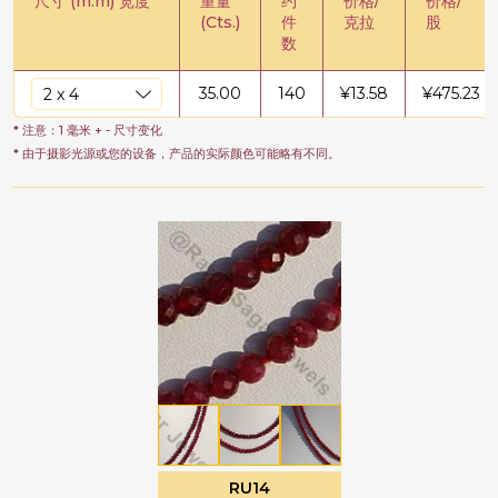
尺寸 (m.m) 宽度
重量
约
价格/
价格/
(Cts.)
件
克拉
股
数
35.00
140
¥
13.58
¥
475.23
* 注意：1 毫米 + - 尺寸变化
* 由于摄影光源或您的设备，产品的实际颜色可能略有不同。
RU14