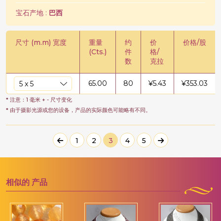
宝石产地 :
巴西
尺寸 (m.m) 宽度
重量
约
价
价格/股
(Cts.)
件
格/
数
克拉
65.00
80
¥
5.43
¥
353.03
* 注意：1 毫米 + - 尺寸变化
* 由于摄影光源或您的设备，产品的实际颜色可能略有不同。
1
2
3
4
5
相似的
产品