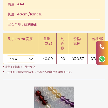
质量 :
AAA
长度 :
40cm./16Inch.
宝石产地 :
亚利桑那
尺寸 (m.m) 宽度
重量
约
价格/
价格/股
(Cts.)
件
克拉
数
40.00
90
¥
20.37
¥
814.68
* 注意：1 毫米 + - 尺寸变化
* 由于摄影光源或您的设备，产品的实际颜色可能略有不同。