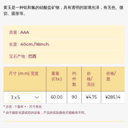
黄玉是一种铝和氟的硅酸盐矿物，具有透明的玻璃光泽，有无色、微
切、圆形等。
质量 :
AAA
长度 :
40cm./16Inch.
宝石产地 :
巴西
尺寸 (m.m) 宽度
重量
约
价
价格/
(Cts.)
件
格/
股
数
克拉
60.00
90
¥
4.75
¥
285.14
* 注意：1 毫米 + - 尺寸变化
* 由于摄影光源或您的设备，产品的实际颜色可能略有不同。