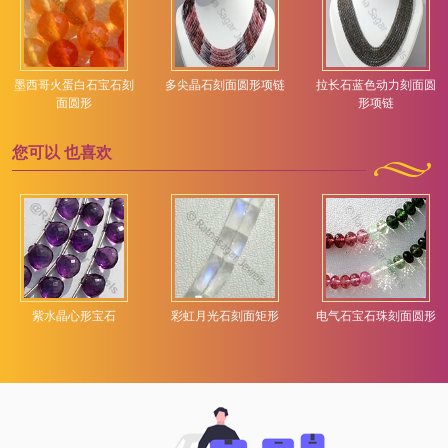
墨西哥火蛋白石宝石刻
多尖晶石刻面圆形项链
拉长石蓝色动力刻面圆
面圆形
形项链
您可以
也喜欢
紫水晶心形宝石
彩虹月光石刻面矩形
电气石宝石珠刻面圆形