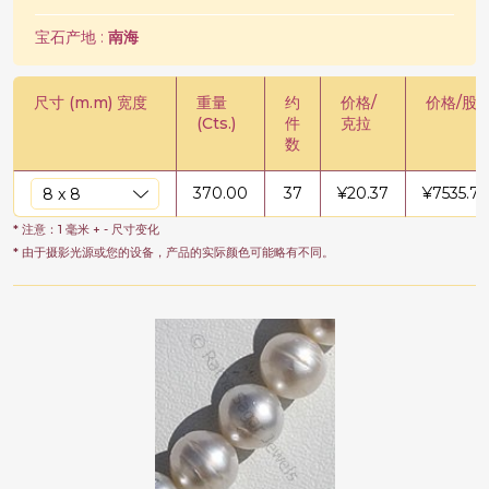
宝石产地 :
南海
尺寸 (m.m) 宽度
重量
约
价格/
价格/股
(Cts.)
件
克拉
数
370.00
37
¥
20.37
¥
7535.79
* 注意：1 毫米 + - 尺寸变化
* 由于摄影光源或您的设备，产品的实际颜色可能略有不同。