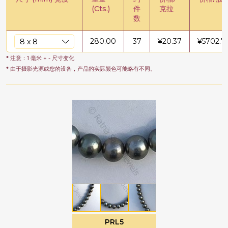
(Cts.)
件
克拉
数
280.00
37
¥
20.37
¥
5702.7
* 注意：1 毫米 + - 尺寸变化
* 由于摄影光源或您的设备，产品的实际颜色可能略有不同。
PRL5