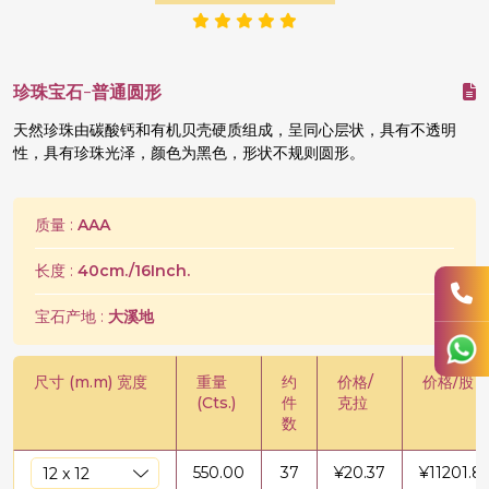
珍珠宝石-普通圆形
天然珍珠由碳酸钙和有机贝壳硬质组成，呈同心层状，具有不透明
性，具有珍珠光泽，颜色为黑色，形状不规则圆形。
质量 :
AAA
长度 :
40cm./16Inch.
宝石产地 :
大溪地
尺寸 (m.m) 宽度
重量
约
价格/
价格/股
(Cts.)
件
克拉
数
550.00
37
¥
20.37
¥
11201.8