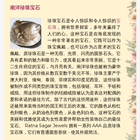
南洋珍珠宝石
珍珠宝石是令人惊叹和令人惊叹的
宝
石珠
，拥有世界财富，多年来赢得了
人们的心。这种宝石是在海底发现的
一种非常著名的宝石。它既可以作为
珠宝佩戴，也可以作为占星术的宝石
佩戴。原珍珠石是一种无瑕、光滑、闪亮的圆形石头。它
具有柔和的魅力和吸引力，使其看起来非常美丽。它是十
二生肖癌症的宝石，与月亮有关。南洋珍珠也被称为豪华
珍珠，因为其价格从数百至数千美元不等。珍珠主要产于
澳大利亚、缅甸、泰国、菲律宾和印度尼西亚。这些珍珠
被制作成不同类型的珠宝首饰，包括项链、耳环、手链和
戒指。用这些珍珠制作的结婚戒指被认为是表达对配偶的
爱和承诺的最佳方式。除了古代的这些用途外，这些珍珠
还被用来装饰当时的国王和王后的衣服。它的颜色从粉红
色到银色，从奶油色到黄色，从金色到白色。这种宝石的
美丽和优雅使其成为女性喜爱并帮助女性装饰自己的最佳
宝石。 Ratna Sagar Jewels 拥有一系列 AAA 品质珍珠
宝石珠，它们有普通圆形形状 - 使其外观简洁。