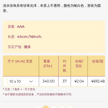
淡水珍珠具有珍珠光泽，本质上不透明，颜色为银白色，形状为圆
形。
质量 :
AAA
长度 :
40cm./16Inch.
宝石产地 :
淡水
尺寸 (m.m) 宽度
重量
约
价格/
价格/股
(Cts.)
件
克拉
数
340.00
37
¥
2.04
¥
692.48
* 注意：1 毫米 + - 尺寸变化
* 由于摄影光源或您的设备，产品的实际颜色可能略有不同。