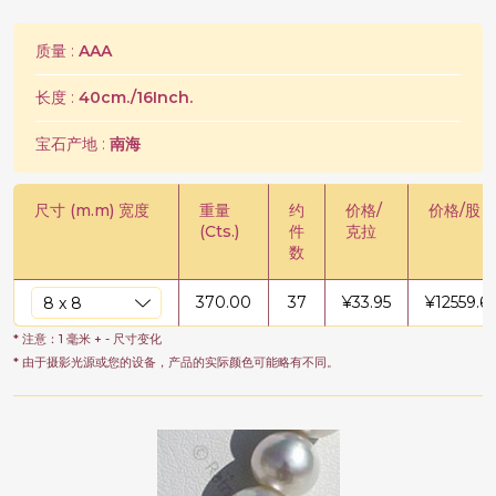
质量 :
AAA
长度 :
40cm./16Inch.
宝石产地 :
南海
尺寸 (m.m) 宽度
重量
约
价格/
价格/股
(Cts.)
件
克拉
数
370.00
37
¥
33.95
¥
12559.65
* 注意：1 毫米 + - 尺寸变化
* 由于摄影光源或您的设备，产品的实际颜色可能略有不同。