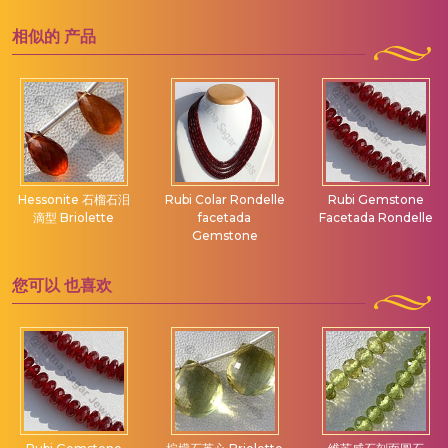
相似的
产品
Hessonite 石榴石泪
Rubi Colar Rondelle
Rubi Gemstone
滴型 Briolette
facetada
Facetada Rondelle
Gemstone
您可以
也喜欢