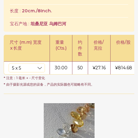
长度 :
20cm./8Inch.
宝石产地 :
坦桑尼亚 乌姆巴河
尺寸 (m.m) 宽度
重量
约
价格/
价格/股
x
长度
(Cts.)
件
克拉
数
30.00
50
¥
27.16
¥
814.68
* 注意：1 毫米 + - 尺寸变化
* 由于摄影光源或您的设备，产品的实际颜色可能略有不同。