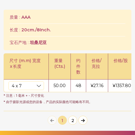
质量 :
AAA
长度 :
20cm./8Inch.
宝石产地 :
坦桑尼亚
尺寸 (m.m) 宽度
重量
约
价格/
价格/股
x
长度
(Cts.)
件
克拉
数
50.00
48
¥
27.16
¥
1357.80
* 注意：1 毫米 + - 尺寸变化
* 由于摄影光源或您的设备，产品的实际颜色可能略有不同。
1
2