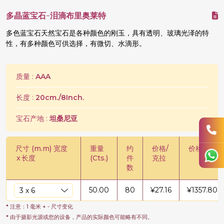
多晶蓝宝石-泪滴布里奥莱特
多色蓝宝石天然宝石是各种颜色的刚玉，具有透明、玻璃光泽的特
性，有多种颜色可供选择，有微切、水滴形。
质量 :
AAA
长度 :
20cm./8Inch.
宝石产地 :
坦桑尼亚
尺寸 (m.m) 宽度
重量
约
价格/
价格/股
x
长度
(Cts.)
件
克拉
数
50.00
80
¥
27.16
¥
1357.80
* 注意：1 毫米 + - 尺寸变化
* 由于摄影光源或您的设备，产品的实际颜色可能略有不同。