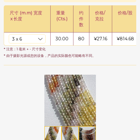
尺寸 (m.m) 宽度
重量
约
价格/
价格/股
x
长度
(Cts.)
件
克拉
数
30.00
80
¥
27.16
¥
814.68
* 注意：1 毫米 + - 尺寸变化
* 由于摄影光源或您的设备，产品的实际颜色可能略有不同。