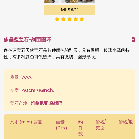
MLSAP1
多晶蓝宝石-刻面圆环
多色蓝宝石天然宝石是各种颜色的刚玉，具有透明、玻璃光泽的特
性，有多种颜色可供选择，具有微切、圆形形状。
质量 :
AAA
长度 :
40cm./16Inch.
宝石产地 :
坦桑尼亚 乌姆巴
尺寸 (m.m) 宽度
重量
约
价格/
价格/股
(Cts.)
件
克拉
数