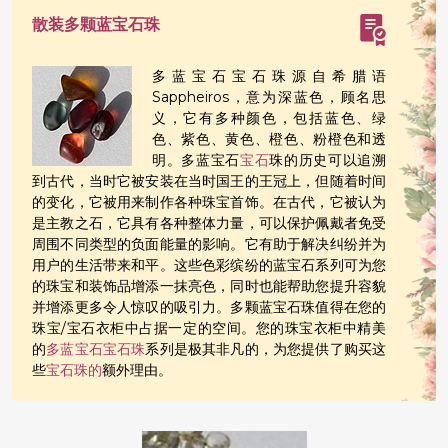
散装多颗蓝宝石珠
多蓝宝石宝石珠源自希腊语
Sappheiros，意为深蓝色，顾名思
义，它有多种颜色，包括蓝色、绿
色、紫色、黄色、橙色、粉橙色和透
明。多蓝宝石
宝石
珠的历史可以追溯
到古代，当时它被安装在当时国王的王冠上，但随着时间
的变化，它被用来制作各种珠宝首饰。在古代，它被认为
是主教之石，它具有各种整体力量，可以保护佩戴者免受
周围不同类型的负面能量的影响。它有助于解决纠纷并为
用户的生活带来和平。这些色彩缤纷的蓝宝石系列可为您
的珠宝和装饰品增添一抹亮色，同时也能帮助您提升容貌
并增添更多令人惊叹的吸引力。多颗蓝宝石珠值得在您的
珠宝/宝石衣柜中占据一定的空间。您的珠宝衣柜中精美
的
多蓝宝石宝石珠
系列是极其非凡的，为您提供了购买这
些
宝石珠的
额外理由。