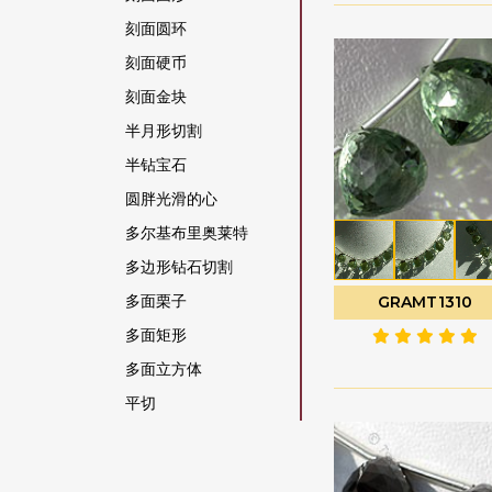
橄榄石宝石
刻面圆环
橄榄石英
刻面硬币
橙色月光石
刻面金块
水晶宝石
半月形切割
沙弗莱石宝石
半钻宝石
海军蓝玉髓
圆胖光滑的心
海蓝宝石
多尔基布里奥莱特
海蓝玉髓
多边形钻石切割
灰色月光石
多面栗子
GRAMT1310
烟晶
多面矩形
猫眼方柱石
多面立方体
玉髓宝石
平切
玫瑰石英
平梨原
珊瑚
心形布里奥莱特