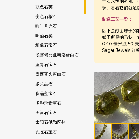
宝石永恒的外观，
双色石英
珠。看看它们就足
变色石榴石
制造工艺一览：
咖啡月光石
以下是刻面珠子的制
啤酒石英
赋予所需的形状，
0.40 毫米或 
坦桑石宝石
Sagar Jewel
埃塞俄比亚韦洛蛋白石
堇青石宝石
墨西哥火蛋白石
多尖晶石
多晶蓝宝石
多种珍贵宝石
天河石宝石
太阳石俄勒冈州
孔雀石宝石