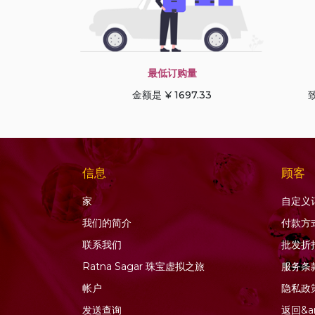
蓝宝石
蓝晶石宝石
蓝色托帕石
蓝色锆石
最低订购量
薰衣草石英
金额是 ¥ 1697.33
致
虎眼石
蜂蜜石英
软玉宝石
信息
顾客
金发晶石英
金色月光石
家
自定义
钙铝榴石
我们的简介
付款方
钻石珠
联系我们
批发折
铜蓝宝石
Ratna Sagar 珠宝虚拟之旅
服务条
铜金红石石英
帐户
隐私政
铬透辉石
发送查询
返回&a