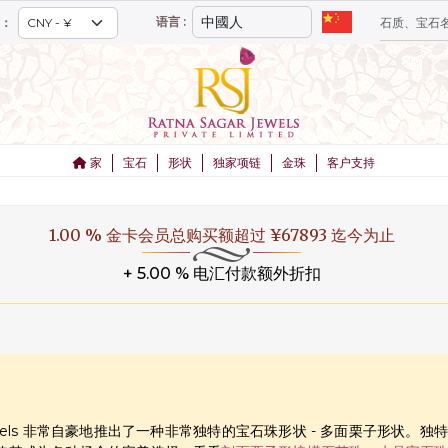
语言 :
：
家
宝石
形状
独家项链
金珠
客户支持
1.00 % 金卡会员总购买额超过 ¥67893 迄今为止
+ 5.00 % 电汇付款额外折扣
ar Jewels 非常自豪地推出了一种非常独特的宝石珠形状 - 多面栗子形