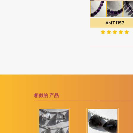
粉红电气石
洋葱切
粉红紫水晶
海螺布里奥莱特
AMT1157
粉红色尖晶石
海豚布里奥莱特
粉红蓝宝石
玫瑰切工凸圆形宝石
粉红蛋白石
纯圆环
紫水晶宝石
胖乎乎的心布里欧莱特
紫黄晶宝石
膨化钻石切割
红宝石
花式切工
红宝石黝帘石
郁金香花
红柱石宝石
雕刻南瓜
相似的
产品
红榴石石榴石
雕刻的心
红玉髓宝石
雕刻金块
红色尖晶石
雕叶
红锰矿
雕花扁梨