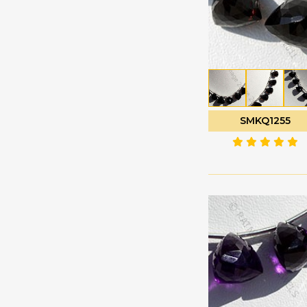
珍珠宝石
心形平原
电气石宝石
扁梨形布里奥莱特
白色托帕石
扭扁梨
白色月光石
扭曲的心布里欧莱特
睡美人绿松石
扭曲的泪滴
石榴石
普通圆形
SMKQ1255
石榴石宝石
月花切工
硅孔雀石宝石
未切割的珠子
硅线石宝石
枝形吊灯 Briolette
磷灰石宝石
椭圆形刻面
祖母绿宝石
椭圆形平原
神秘黄玉
榄尖形切割
粉玉髓
槟榔
粉红托帕石
泪滴布里奥莱特
粉红月光石
泪滴平原