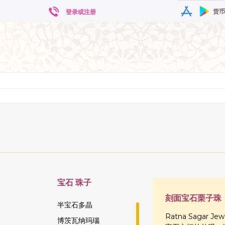
货币
登录或注册
宝石
珠子
刻面宝石栗子珠
半宝石多晶
Ratna Sag
博茨瓦纳玛瑙