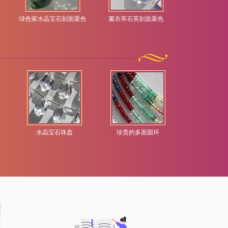
绿色紫水晶宝石刻面栗色
薰衣草石英刻面栗色
香槟黄水晶
水晶宝石珠盘
珍贵的多面圆环
半宝石刻