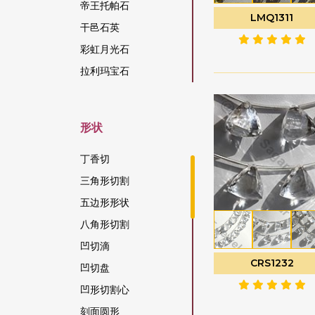
帝王托帕石
LMQ1311
干邑石英
彩虹月光石
拉利玛宝石
拉长石宝石
拉长石蓝火
形状
方柱石宝石
方钠石宝石
丁香切
日光石宝石
三角形切割
松吉亚蓝宝石
五边形形状
柑橘石榴石
八角形切割
染色红宝石
凹切滴
CRS1232
柠檬石英
凹切盘
桃色月光石
凹形切割心
棕锆石
刻面圆形