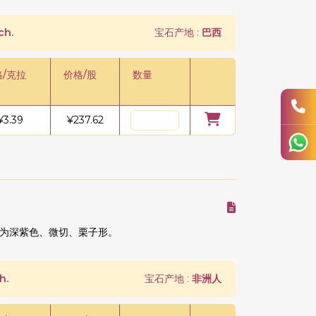
ch.
宝石产地 :
巴西
格/克拉
价格/股
数量
¥
3.39
¥
237.62
为深紫色、微切、栗子形。
h.
宝石产地 :
非洲人