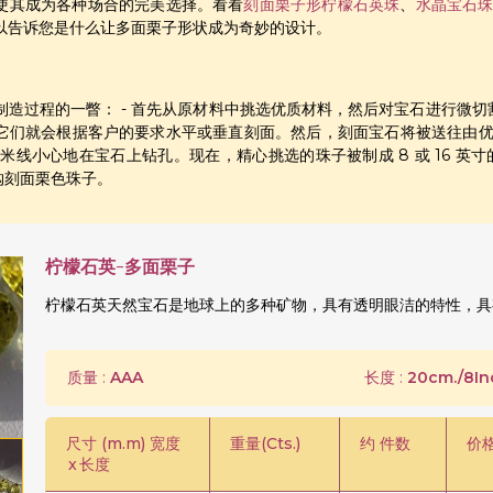
使其成为各种场合的完美选择。看看
刻面栗子形
柠檬石英珠
、
水晶宝石
以告诉您是什么让多面栗子形状成为奇妙的设计。
造过程的一瞥： - 首先从原材料中挑选优质材料，然后对宝石进行微切割
它们就会根据客户的要求水平或垂直刻面。然后，刻面宝石将被送往由优质 
50 毫米线小心地在宝石上钻孔。现在，精心挑选的珠子被制成 8 或 16 英
s 订购刻面栗色珠子。
柠檬石英-多面栗子
柠檬石英天然宝石是地球上的多种矿物，具有透明眼洁的特性，具
质量 :
AAA
长度 :
20cm./8In
尺寸 (m.m) 宽度
重量(Cts.)
约 件数
价
x
长度