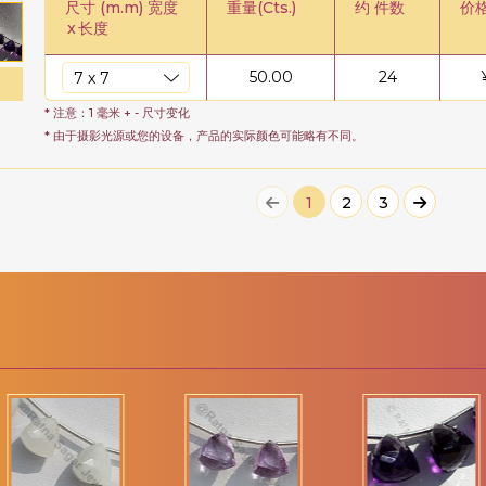
尺寸 (m.m) 宽度
重量(Cts.)
约 件数
价
x
长度
50.00
24
* 注意：1 毫米 + - 尺寸变化
* 由于摄影光源或您的设备，产品的实际颜色可能略有不同。
1
2
3