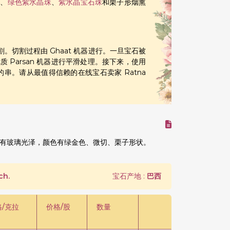
珠
、
绿色紫水晶珠
、
紫水晶宝石珠
和栗子形烟熏
。切割过程由 Ghaat 机器进行。一旦宝石被
Parsan 机器进行平滑处理。接下来，使用
寸的串。请从最值得信赖的在线宝石卖家 Ratna
有玻璃光泽，颜色有绿金色、微切、栗子形状。
ch.
宝石产地 :
巴西
格/克拉
价格/股
数量