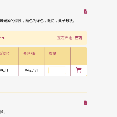
璃光泽的特性，颜色为绿色，微切，栗子形状。
ch.
宝石产地 :
巴西
格/克拉
价格/股
数量
¥
6.11
¥
427.71
状。