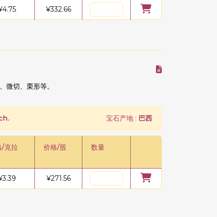
¥
4.75
¥
332.66
、微切、栗形等。
ch.
宝石产地 :
巴西
格/克拉
价格/股
数量
¥
3.39
¥
271.56