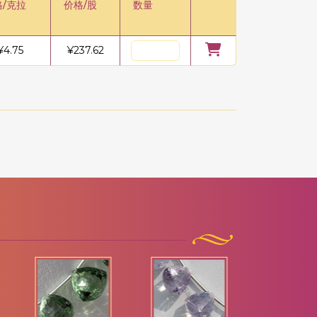
格/克拉
价格/股
数量
¥
4.75
¥
237.62