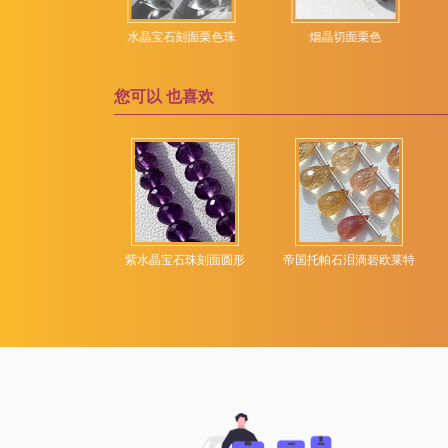
维苏威石宝石
露滴布里奥莱特
英刻面栗色珠
水晶宝石刻面栗色珠
烟晶切面栗色
绿松石宝石
绿玉髓宝石
您可以
也喜欢
绿玛瑙
绿紫水晶
绿色磷灰石
绿色苔藓石英
绿色蓝晶石
宝石心形宝石
紫水晶宝石珠刻面圆形
帝国托帕石泪滴碧欧莱特
绿草莓石英
苔藓海蓝宝石
草莓石英
莫凯特碧玉
萤石宝石
葡萄石宝石