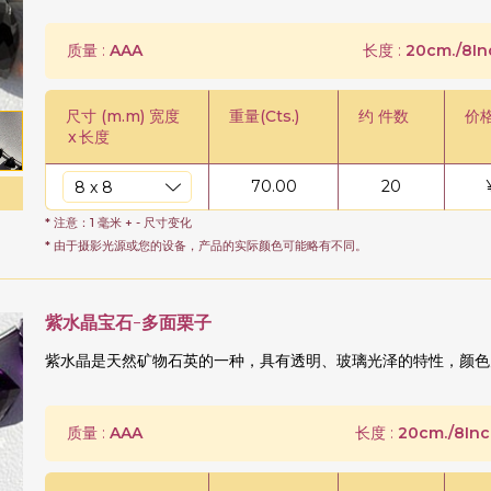
质量 :
AAA
长度 :
20cm./8In
尺寸 (m.m) 宽度
重量(Cts.)
约 件数
价
x
长度
70.00
20
* 注意：1 毫米 + - 尺寸变化
* 由于摄影光源或您的设备，产品的实际颜色可能略有不同。
紫水晶宝石-多面栗子
紫水晶是天然矿物石英的一种，具有透明、玻璃光泽的特性，颜色
质量 :
AAA
长度 :
20cm./8Inc