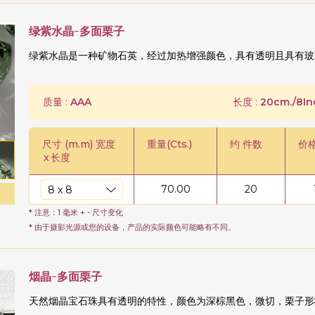
绿紫水晶-多面栗子
绿紫水晶是一种矿物石英，经过加热增强颜色，具有透明且具有玻
质量 :
AAA
长度 :
20cm./8In
尺寸 (m.m) 宽度
重量(Cts.)
约 件数
价
x
长度
70.00
20
* 注意：1 毫米 + - 尺寸变化
* 由于摄影光源或您的设备，产品的实际颜色可能略有不同。
烟晶-多面栗子
天然烟晶宝石珠具有透明的特性，颜色为深棕黑色，微切，栗子形