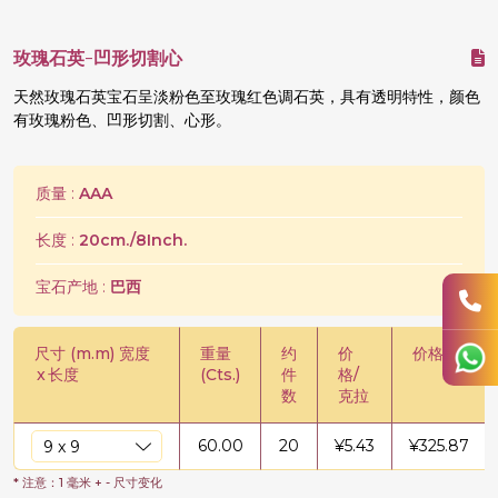
玫瑰石英-凹形切割心
天然玫瑰石英宝石呈淡粉色至玫瑰红色调石英，具有透明特性，颜色
有玫瑰粉色、凹形切割、心形。
质量 :
AAA
长度 :
20cm./8Inch.
宝石产地 :
巴西
尺寸 (m.m) 宽度
重量
约
价
价格/股
x
长度
(Cts.)
件
格/
数
克拉
60.00
20
¥
5.43
¥
325.87
* 注意：1 毫米 + - 尺寸变化