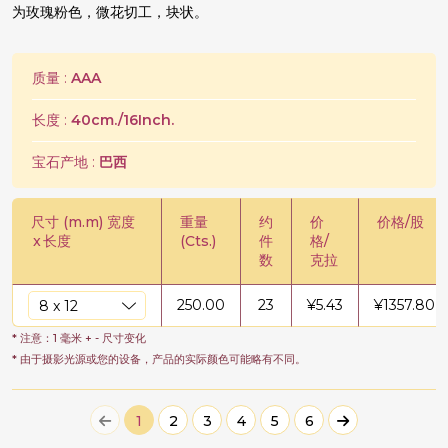
为玫瑰粉色，微花切工，块状。
质量 :
AAA
长度 :
40cm./16Inch.
宝石产地 :
巴西
尺寸 (m.m) 宽度
重量
约
价
价格/股
x
长度
(Cts.)
件
格/
数
克拉
250.00
23
¥
5.43
¥
1357.80
* 注意：1 毫米 + - 尺寸变化
* 由于摄影光源或您的设备，产品的实际颜色可能略有不同。
1
2
3
4
5
6