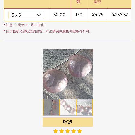
数
克拉
50.00
130
¥
4.75
¥
237.62
* 注意：1 毫米 + - 尺寸变化
* 由于摄影光源或您的设备，产品的实际颜色可能略有不同。
RQ5