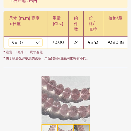
宝石产地 :
巴西
尺寸 (m.m) 宽度
重量
约
价
价格/股
x
长度
(Cts.)
件
格/
数
克拉
70.00
24
¥
5.43
¥
380.18
* 注意：1 毫米 + - 尺寸变化
* 由于摄影光源或您的设备，产品的实际颜色可能略有不同。