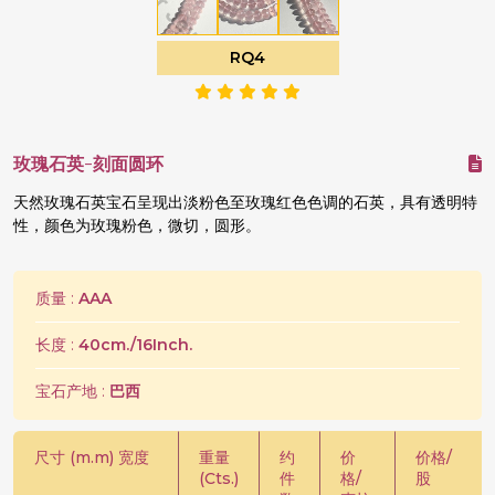
RQ4
玫瑰石英-刻面圆环
天然玫瑰石英宝石呈现出淡粉色至玫瑰红色色调的石英，具有透明特
性，颜色为玫瑰粉色，微切，圆形。
质量 :
AAA
长度 :
40cm./16Inch.
宝石产地 :
巴西
尺寸 (m.m) 宽度
重量
约
价
价格/
(Cts.)
件
格/
股