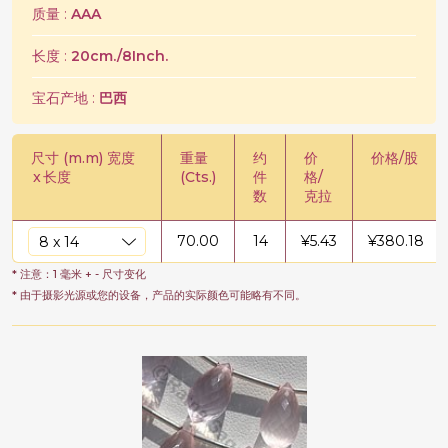
质量 :
AAA
长度 :
20cm./8Inch.
宝石产地 :
巴西
尺寸 (m.m) 宽度
重量
约
价
价格/股
x
长度
(Cts.)
件
格/
数
克拉
70.00
14
¥
5.43
¥
380.18
* 注意：1 毫米 + - 尺寸变化
* 由于摄影光源或您的设备，产品的实际颜色可能略有不同。