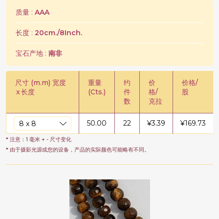
质量 :
AAA
长度 :
20cm./8Inch.
宝石产地 :
南非
尺寸 (m.m) 宽度
重量
约
价
价格/
x
长度
(Cts.)
件
格/
股
数
克拉
50.00
22
¥
3.39
¥
169.73
* 注意：1 毫米 + - 尺寸变化
* 由于摄影光源或您的设备，产品的实际颜色可能略有不同。