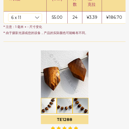
数
克拉
55.00
24
¥
3.39
¥
186.70
* 注意：1 毫米 + - 尺寸变化
* 由于摄影光源或您的设备，产品的实际颜色可能略有不同。
TE1288