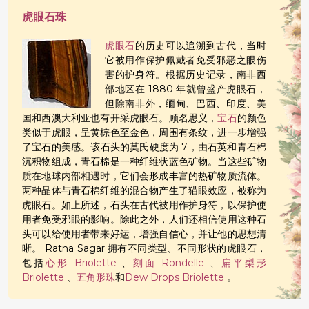
虎眼石珠
虎眼石
的历史可以追溯到古代，当时
它被用作保护佩戴者免受邪恶之眼伤
害的护身符。根据历史记录，南非西
部地区在 1880 年就曾盛产虎眼石，
但除南非外，缅甸、巴西、印度、美
国和西澳大利亚也有开采虎眼石。顾名思义，
宝石
的颜色
类似于虎眼，呈黄棕色至金色，周围有条纹，进一步增强
了宝石的美感。该石头的莫氏硬度为 7，由石英和青石棉
沉积物组成，青石棉是一种纤维状蓝色矿物。当这些矿物
质在地球内部相遇时，它们会形成丰富的热矿物质流体。
两种晶体与青石棉纤维的混合物产生了猫眼效应，被称为
虎眼石。如上所述，石头在古代被用作护身符，以保护使
用者免受邪眼的影响。除此之外，人们还相信使用这种石
头可以给使用者带来好运，增强自信心，并让他的思想清
晰。 Ratna Sagar 拥有不同类型、不同形状的虎眼石，
包括
心形 Briolette
、
刻面 Rondelle
、
扁平梨形
Briolette
、
五角形珠
和
Dew Drops Briolette
。