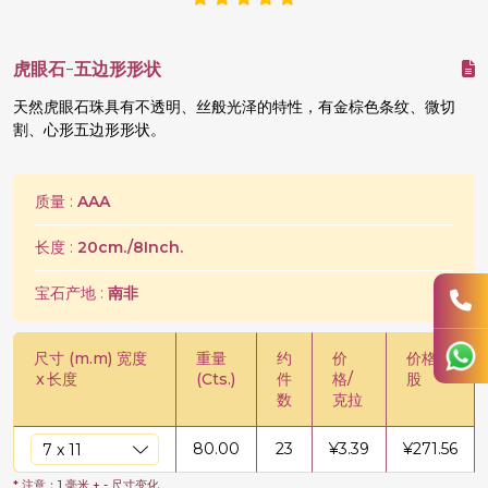
虎眼石-五边形形状
天然虎眼石珠具有不透明、丝般光泽的特性，有金棕色条纹、微切
割、心形五边形形状。
质量 :
AAA
长度 :
20cm./8Inch.
宝石产地 :
南非
尺寸 (m.m) 宽度
重量
约
价
价格/
x
长度
(Cts.)
件
格/
股
数
克拉
80.00
23
¥
3.39
¥
271.56
* 注意：1 毫米 + - 尺寸变化