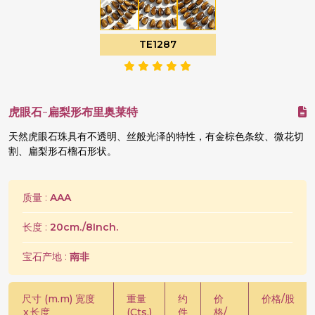
TE1287
虎眼石-扁梨形布里奥莱特
天然虎眼石珠具有不透明、丝般光泽的特性，有金棕色条纹、微花切
割、扁梨形石榴石形状。
质量 :
AAA
长度 :
20cm./8Inch.
宝石产地 :
南非
尺寸 (m.m) 宽度
重量
约
价
价格/股
x
长度
(Cts.)
件
格/