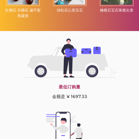
红榴石 石榴石 扁平梨
绿松石心形宝石
橄榄石宝石珠榄尖形
形菱形
最低订购量
金额是 ¥ 1697.33