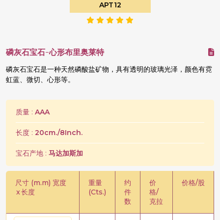
APT12
磷灰石宝石-心形布里奥莱特
磷灰石宝石是一种天然磷酸盐矿物，具有透明的玻璃光泽，颜色有霓
虹蓝、微切、心形等。
质量 :
AAA
长度 :
20cm./8Inch.
宝石产地 :
马达加斯加
尺寸 (m.m) 宽度
重量
约
价
价格/股
x
长度
(Cts.)
件
格/
数
克拉