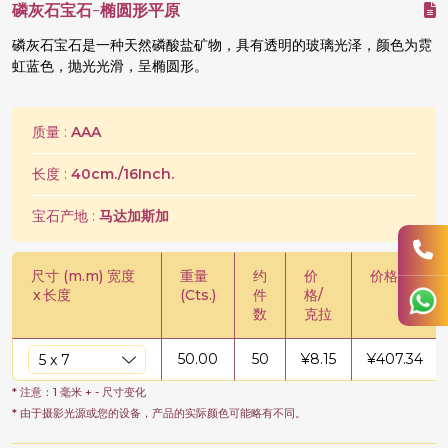
磷灰石宝石-椭圆形平原
磷灰石宝石是一种天然磷酸盐矿物，具有透明的玻璃光泽，颜色为霓
虹蓝色，抛光光滑，呈椭圆形。
质量 :
AAA
长度 :
40cm./16Inch.
宝石产地 :
马达加斯加
尺寸 (m.m) 宽度
重量
约
价
价格/股
x
长度
(Cts.)
件
格/
数
克拉
50.00
50
¥
8.15
¥
407.34
* 注意：1 毫米 + - 尺寸变化
* 由于摄影光源或您的设备，产品的实际颜色可能略有不同。