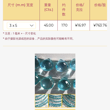
尺寸 (m.m) 宽度
重量
约
价格/
价格/股
(Cts.)
件
克拉
数
45.00
170
¥
16.97
¥
763.76
* 注意：1 毫米 + - 尺寸变化
* 由于摄影光源或您的设备，产品的实际颜色可能略有不同。