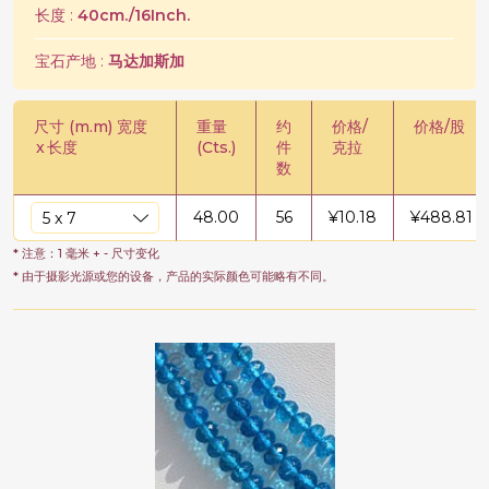
长度 :
40cm./16Inch.
宝石产地 :
马达加斯加
尺寸 (m.m) 宽度
重量
约
价格/
价格/股
x
长度
(Cts.)
件
克拉
数
48.00
56
¥
10.18
¥
488.81
* 注意：1 毫米 + - 尺寸变化
* 由于摄影光源或您的设备，产品的实际颜色可能略有不同。