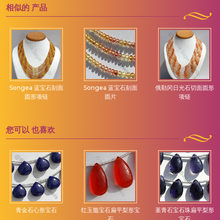
相似的
产品
Songea 蓝宝石刻面
Songea 蓝宝石刻面
俄勒冈日光石切面圆形
圆形项链
圆片
项链
您可以
也喜欢
青金石心形宝石
红玉髓宝石扁平梨形宝
堇青石宝石珠扁平梨形
石
宝石