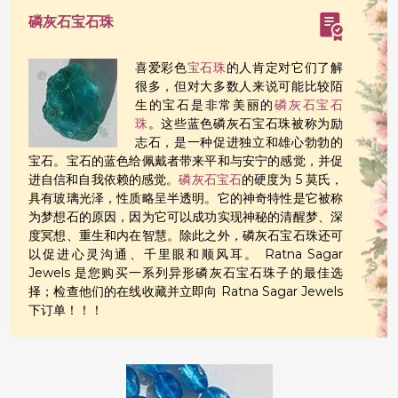
磷灰石宝石珠
喜爱彩色
宝石珠
的人肯定对它们了解
很多，但对大多数人来说可能比较陌
生的宝石是非常美丽的
磷灰石宝石
珠
。这些蓝色磷灰石宝石珠被称为励
志石，是一种促进独立和雄心勃勃的
宝石。宝石的蓝色给佩戴者带来平和与安宁的感觉，并促
进自信和自我依赖的感觉。
磷灰石宝石
的硬度为 5 莫氏，
具有玻璃光泽，性质略呈半透明。它的神奇特性是它被称
为梦想石的原因，因为它可以成功实现神秘的清醒梦、深
度冥想、重生和内在智慧。除此之外，磷灰石宝石珠还可
以促进心灵沟通、千里眼和顺风耳。 Ratna Sagar
Jewels 是您购买一系列异形磷灰石宝石珠子的最佳选
择；检查他们的在线收藏并立即向 Ratna Sagar Jewels
下订单！！！