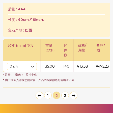
质量 :
AAA
长度 :
40cm./16Inch.
宝石产地 :
巴西
尺寸 (m.m) 宽度
重量
约
价格/
价格/
(Cts.)
件
克拉
股
数
35.00
140
¥
13.58
¥
475.23
* 注意：1 毫米 + - 尺寸变化
* 由于摄影光源或您的设备，产品的实际颜色可能略有不同。
1
2
3