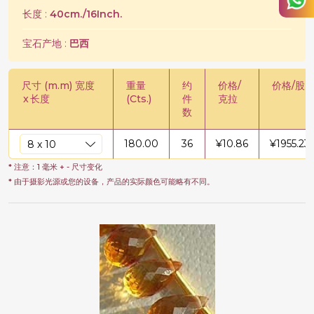
长度 :
40cm./16Inch.
宝石产地 :
巴西
尺寸 (m.m) 宽度
重量
约
价格/
价格/股
x
长度
(Cts.)
件
克拉
数
180.00
36
¥
10.86
¥
1955.23
* 注意：1 毫米 + - 尺寸变化
* 由于摄影光源或您的设备，产品的实际颜色可能略有不同。