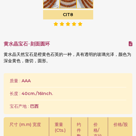
CIT8
黄水晶宝石-刻面圆环
黄水晶天然宝石是橙黄色石英的一种，具有透明的玻璃光泽，颜色为
深金黄色，微切，圆形。
质量 :
AAA
长度 :
40cm./16Inch.
宝石产地 :
巴西
尺寸 (m.m) 宽度
重量
约
价
价格/股
(Cts.)
件
格/