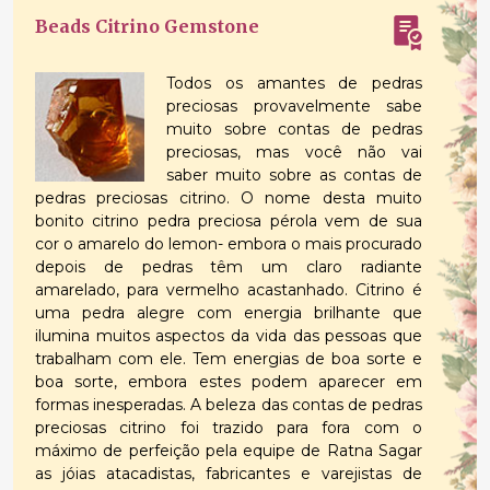
Beads Citrino Gemstone
Todos os amantes de pedras
preciosas provavelmente sabe
muito sobre contas de pedras
preciosas, mas você não vai
saber muito sobre as contas de
pedras preciosas citrino. O nome desta muito
bonito citrino pedra preciosa pérola vem de sua
cor o amarelo do lemon- embora o mais procurado
depois de pedras têm um claro radiante
amarelado, para vermelho acastanhado. Citrino é
uma pedra alegre com energia brilhante que
ilumina muitos aspectos da vida das pessoas que
trabalham com ele. Tem energias de boa sorte e
boa sorte, embora estes podem aparecer em
formas inesperadas. A beleza das contas de pedras
preciosas citrino foi trazido para fora com o
máximo de perfeição pela equipe de Ratna Sagar
as jóias atacadistas, fabricantes e varejistas de