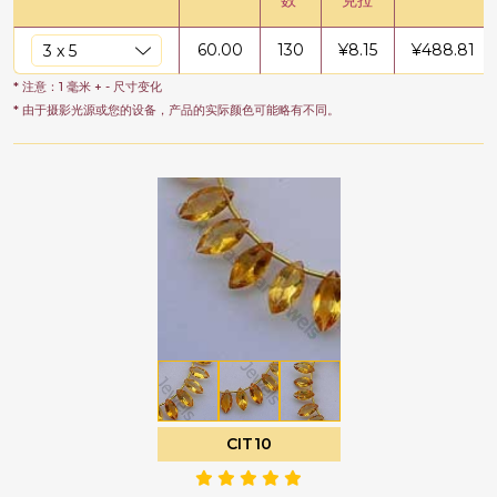
数
克拉
60.00
130
¥
8.15
¥
488.81
* 注意：1 毫米 + - 尺寸变化
* 由于摄影光源或您的设备，产品的实际颜色可能略有不同。
CIT10