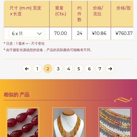
尺寸 (m.m) 宽度
重量
约
价格/
价格/股
x
长度
(Cts.)
件
克拉
数
70.00
24
¥
10.86
¥
760.37
* 注意：1 毫米 + - 尺寸变化
* 由于摄影光源或您的设备，产品的实际颜色可能略有不同。
1
2
3
4
5
6
7
相似的
产品