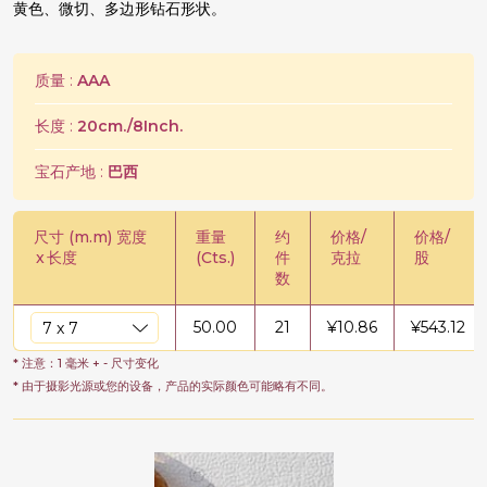
黄色、微切、多边形钻石形状。
质量 :
AAA
长度 :
20cm./8Inch.
宝石产地 :
巴西
尺寸 (m.m) 宽度
重量
约
价格/
价格/
x
长度
(Cts.)
件
克拉
股
数
50.00
21
¥
10.86
¥
543.12
* 注意：1 毫米 + - 尺寸变化
* 由于摄影光源或您的设备，产品的实际颜色可能略有不同。