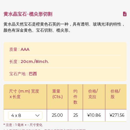
黄水晶宝石-榄尖形切割
黄水晶天然宝石是橙黄色石英的一种，具有透明、玻璃光泽的特性，
颜色有深金黄色、宝石切割、榄尖形。
质量 :
AAA
长度 :
20cm./8Inch.
宝石产地 :
巴西
尺寸 (m.m) 宽度
重量
约
价格/
价格/
x
长度
(Cts.)
件
克拉
股
数
25.00
25
¥
10.86
¥
271.56
* 注意：1 毫米 + - 尺寸变化