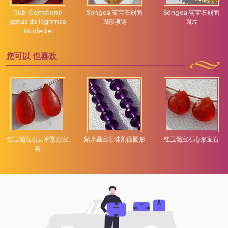
Rubi Gemstone
Songea 蓝宝石刻面
Songea 蓝宝石刻面
gotas de lágrimas
圆形项链
圆片
Briolette
您可以
也喜欢
红玉髓宝石扁平梨形宝
紫水晶宝石珠刻面圆形
红玉髓宝石心形宝石
石