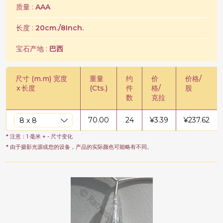
质量 :
AAA
长度 :
20cm./8Inch.
宝石产地 :
巴西
尺寸 (m.m) 宽度
重量
约
价
价格/
x
长度
(Cts.)
件
格/
股
数
克拉
70.00
24
¥
3.39
¥
237.62
* 注意：1 毫米 + - 尺寸变化
* 由于摄影光源或您的设备，产品的实际颜色可能略有不同。