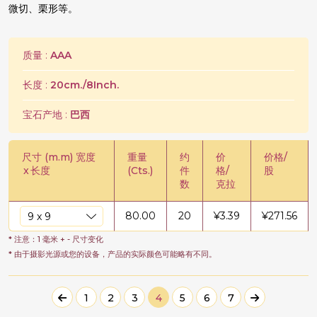
微切、栗形等。
质量 :
AAA
长度 :
20cm./8Inch.
宝石产地 :
巴西
尺寸 (m.m) 宽度
重量
约
价
价格/
x
长度
(Cts.)
件
格/
股
数
克拉
80.00
20
¥
3.39
¥
271.56
* 注意：1 毫米 + - 尺寸变化
* 由于摄影光源或您的设备，产品的实际颜色可能略有不同。
1
2
3
4
5
6
7