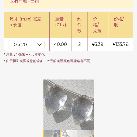
宝石产地 :
巴西
尺寸 (m.m) 宽度
重量
约
价
价格/
x
长度
(Cts.)
件
格/
股
数
克拉
40.00
2
¥
3.39
¥
135.78
* 注意：1 毫米 + - 尺寸变化
* 由于摄影光源或您的设备，产品的实际颜色可能略有不同。