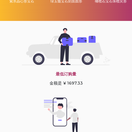
紫水晶心形宝石
绿玉髓宝石刻面圆形
橄榄石宝石珠榄尖形
最低订购量
金额是 ¥ 1697.33