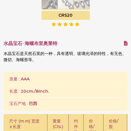
CRS20
水晶宝石-海螺布里奥莱特
水晶宝石是天然石英的一种，具有透明、玻璃光泽的特性，有无色、
微切、海螺形等。
质量 :
AAA
长度 :
20cm./8Inch.
宝石产地 :
巴西
尺寸 (m.m) 宽度
重量
约
价
价格/
x
长度
(Cts.)
件
格/
股