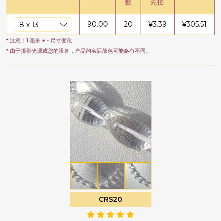
数
克拉
90.00
20
¥
3.39
¥
305.51
* 注意：1 毫米 + - 尺寸变化
* 由于摄影光源或您的设备，产品的实际颜色可能略有不同。
CRS20