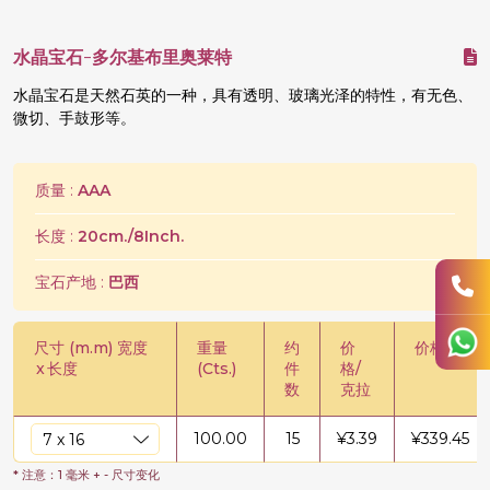
水晶宝石-多尔基布里奥莱特
水晶宝石是天然石英的一种，具有透明、玻璃光泽的特性，有无色、
微切、手鼓形等。
质量 :
AAA
长度 :
20cm./8Inch.
宝石产地 :
巴西
尺寸 (m.m) 宽度
重量
约
价
价格/股
x
长度
(Cts.)
件
格/
数
克拉
100.00
15
¥
3.39
¥
339.45
* 注意：1 毫米 + - 尺寸变化