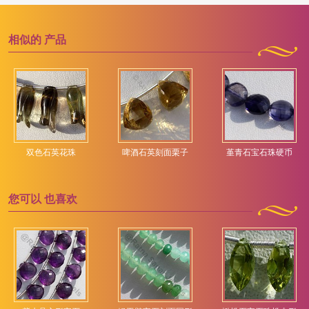
相似的
产品
双色石英花珠
啤酒石英刻面栗子
堇青石宝石珠硬币
您可以
也喜欢