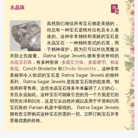
水晶珠
虽然我们相信所有宝石都是美丽的，
但总有一种宝石是绝对出色且令人着
迷的。这种非常独特和美丽的宝石是
水晶宝石 - 一种独特形式的石英，用
于精神保护，因为它可以对抗黑魔法
并防止负能量。 Ratna Sagar Jewels 拥有形状奇特的
水晶宝石珠
，有多种形状 -
多面立方体
、
多面硬币
、
郁金
香花
、Conch Briolette 和
Dholki Briolette
。这种非常
美丽和令人惊叹的宝石是 Ratna Sagar Jewels 的独特
系列，Ratna Sagar Jewels 是批发宝石珠的批发商、制
造商和零售商。这些水晶宝石珠多年来赢得了人们的心，
并且永远如此。这种宝石可能吸引您的另一个方面是它的
明亮光泽和闪光，这是它从自然外观以及用于平滑和闪亮
宝石珠的 Parsan 机器中获得的。 Ratna Sagar Jewels
拥有您立即购买这种宝石所需的一切。立即订购宝石并享
受最优惠的价格。