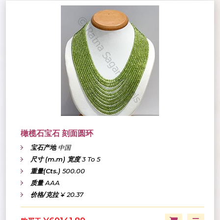
橄榄石宝石 刻面圆环
宝石产地
中国
尺寸 (m.m) 宽度
3 To 5
重量(Cts.)
500.00
质量
AAA
价格/克拉
¥ 20.37