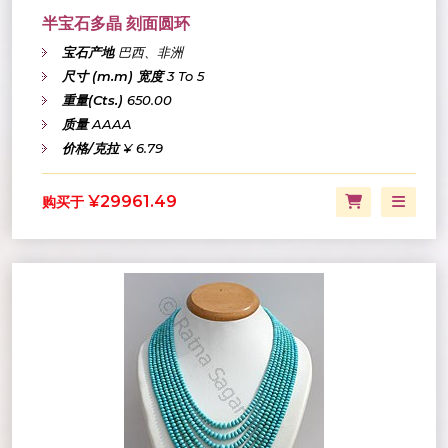
半宝石多晶 刻面圆环
宝石产地
巴西、非洲
尺寸 (m.m) 宽度
3 To 5
重量(Cts.)
650.00
质量
AAAA
价格/克拉
¥ 6.79
¥29961.49
购买于