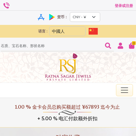
登录或注册
货币：
语言 :
0
1.00 % 金卡会员总购买额超过 ¥67893 迄今为止
+ 5.00 % 电汇付款额外折扣