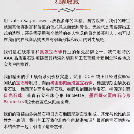
独家收藏
用 Ratna Sagar Jewels 庆祝多年的幸福。自古以来，我们的珠宝
就因其储存财富和价值的仪式意义而受到赞赏。无论您是需要穿出正
式的造型，还是需要用完全优雅的令人惊叹的目光羡慕别人，都可以
在我们的在线商店购买具有创新形状和设计的时尚项链。
我们是在线零售和
批发宝石珠
行业的领先品牌之一。我们独特的
AAA 品质宝石珠项链因其精湛的切割和工艺而经常受到全球各地忠
实客户的推荐。
我们精美的手工项链系列价格实惠，采用 100% 纯正且经过实验室
测试的
宝石珠
制成，例如
椭圆形刻面海蓝宝石珠
、椭圆形刻面磷灰石
宝石珠、椭圆形刻面多尖晶石珠、椭圆形刻面碧玺宝石、椭圆形刻面
日光石珠
、堇青石宝石珠心形 Briolette、
墨西哥火蛋白石心形
Briolette
和拉长石蓝色火刻面圆珠。
我们的项链由多尖晶石和日光石椭圆形刻面珠制成，其无与伦比的属
性之一表明，我们的工匠将他们多年的精湛知识与最新的宝石切割技
术结合在一起，创造了这些杰作。