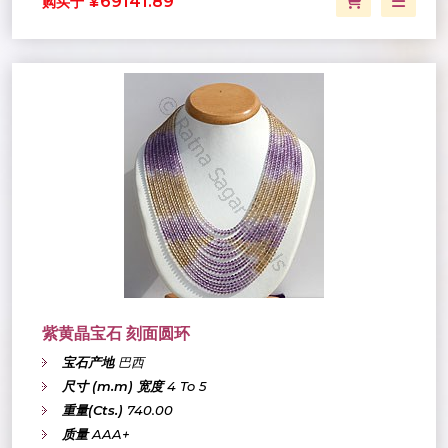
¥69141.89
购买于
紫黄晶宝石 刻面圆环
宝石产地
巴西
尺寸 (m.m) 宽度
4 To 5
重量(Cts.)
740.00
质量
AAA+