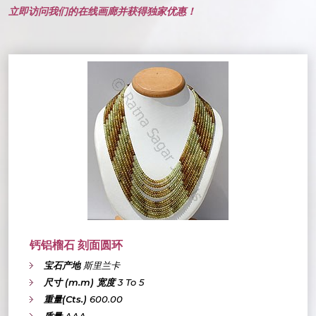
立即访问我们的在线画廊并获得独家优惠！
钙铝榴石 刻面圆环
宝石产地
斯里兰卡
尺寸 (m.m) 宽度
3 To 5
重量(Cts.)
600.00