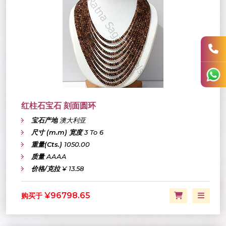
红柱石宝石 刻面圆环
宝石产地
澳大利亚
尺寸 (m.m) 宽度
3 To 6
重量(Cts.)
1050.00
质量
AAAA
价格/克拉
¥ 13.58
¥96798.65
购买于