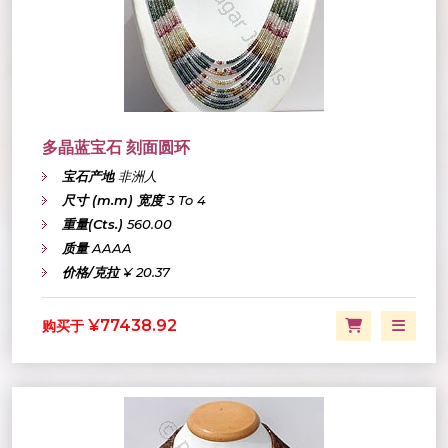
多晶蓝宝石 刻面圆环
宝石产地
非洲人
尺寸 (m.m) 宽度
3 To 4
重量(Cts.)
560.00
质量
AAAA
价格/克拉
¥ 20.37
¥77438.92
购买于