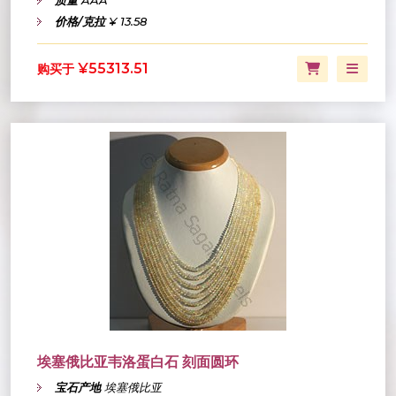
质量
AAA
价格/克拉
¥ 13.58
¥55313.51
购买于
埃塞俄比亚韦洛蛋白石 刻面圆环
宝石产地
埃塞俄比亚