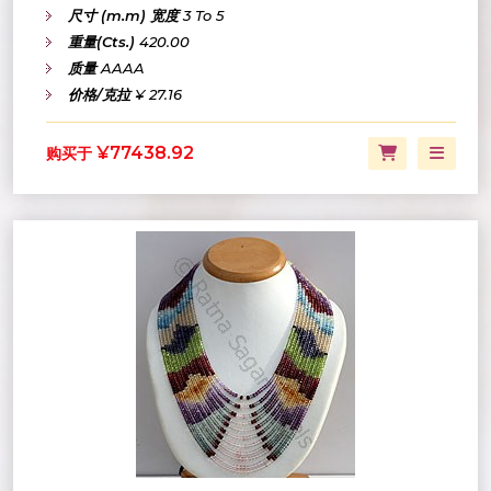
尺寸 (m.m) 宽度
3 To 5
重量(Cts.)
420.00
质量
AAAA
价格/克拉
¥ 27.16
¥77438.92
购买于