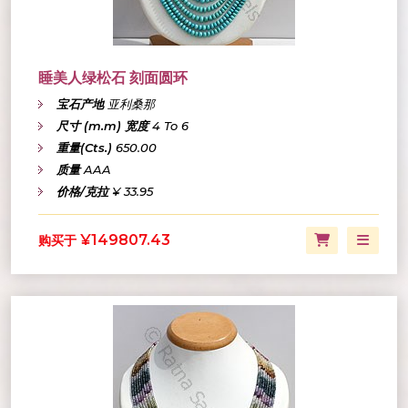
睡美人绿松石 刻面圆环
宝石产地
亚利桑那
尺寸 (m.m) 宽度
4 To 6
重量(Cts.)
650.00
质量
AAA
价格/克拉
¥ 33.95
¥149807.43
购买于