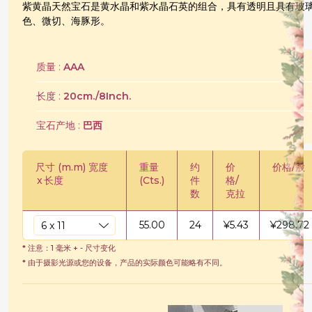
紫黄晶天然宝石是黄水晶和紫水晶石英的组合，具有透明且具有玻
色、微切、海豚形。
质量 :
AAA
长度 :
20cm./8Inch.
宝石产地 :
巴西
尺寸 (m.m) 宽度
重量
约
价
价格/股
x
长度
(Cts.)
件
格/
数
克拉
55.00
24
¥
5.43
¥
298.72
* 注意：1 毫米 + - 尺寸变化
* 由于摄影光源或您的设备，产品的实际颜色可能略有不同。