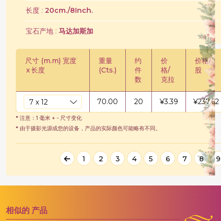
长度 :
20cm./8Inch.
宝石产地 :
马达加斯加
尺寸 (m.m) 宽度
重量
约
价
价格/
x
长度
(Cts.)
件
格/
股
数
克拉
70.00
20
¥
3.39
¥
237.62
* 注意：1 毫米 + - 尺寸变化
* 由于摄影光源或您的设备，产品的实际颜色可能略有不同。
1
2
3
4
5
6
7
8
9
相似的
产品