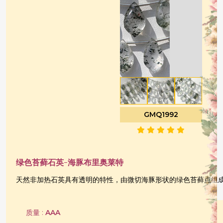
GMQ1992
绿色苔藓石英-海豚布里奥莱特
天然非加热石英具有透明的特性，由微切海豚形状的绿色苔藓点组
质量 :
AAA