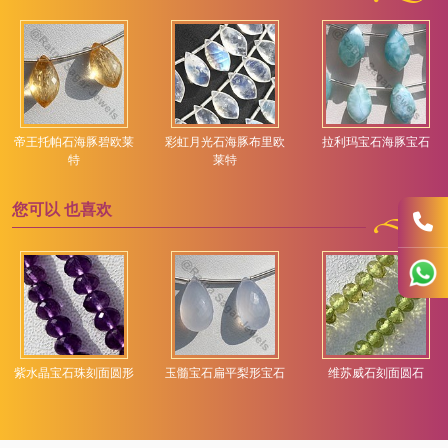
帝王托帕石海豚碧欧莱
彩虹月光石海豚布里欧
拉利玛宝石海豚宝石
特
莱特
您可以
也喜欢
紫水晶宝石珠刻面圆形
玉髓宝石扁平梨形宝石
维苏威石刻面圆石