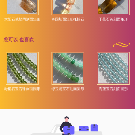
太阳石俄勒冈刻面矩形
帝国切面矩形托帕石
干邑石英刻面矩形
您可以
也喜欢
橄榄石宝石珠刻面圆形
绿玉髓宝石刻面圆形
海蓝宝石刻面圆形