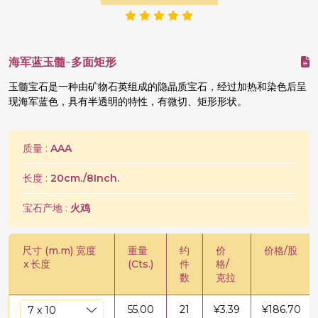
海军蓝玉髓-多面矩形
玉髓宝石是一种由矿物石英组成的隐晶质宝石，经过加热和染色后呈
现海军蓝色，具有半透明的特性，有微切、矩形形状。
质量 :
AAA
长度 :
20cm./8Inch.
宝石产地 :
火鸡
尺寸 (m.m) 宽度
重量
约
价
价格/股
x
长度
(Cts.)
件
格/
数
克拉
55.00
21
¥
3.39
¥
186.70