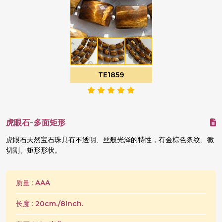
TE1859
虎眼石-多面矩形
虎眼石天然宝石珠具有不透明、丝般光泽的特性，有金棕色条纹、微
切割、矩形形状。
质量 :
AAA
长度 :
20cm./8Inch.