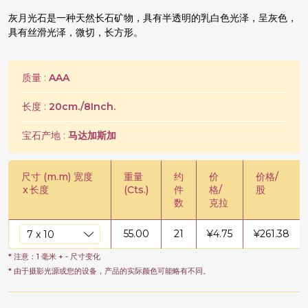
灰月光石是一种天然长石矿物，具有半透明的乳白色光泽，呈灰色，
具有丝滑光泽，微切，长方形。
质量 :
AAA
长度 :
20cm./8Inch.
宝石产地 :
马达加斯加
尺寸 (m.m) 宽度
重量
约
价
价格/
x
长度
(Cts.)
件
格/
股
数
克拉
55.00
21
¥
4.75
¥
261.38
* 注意：1 毫米 + - 尺寸变化
* 由于摄影光源或您的设备，产品的实际颜色可能略有不同。