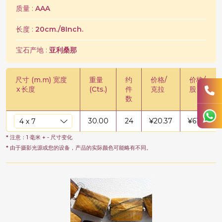
质量 :
AAA
长度 :
20cm./8Inch.
宝石产地 :
亚利桑那
尺寸 (m.m) 宽度
重量
约
价格/
价格/
x
长度
(Cts.)
件
克拉
股
数
30.00
24
¥
20.37
¥
611.01
* 注意：1 毫米 + - 尺寸变化
* 由于摄影光源或您的设备，产品的实际颜色可能略有不同。