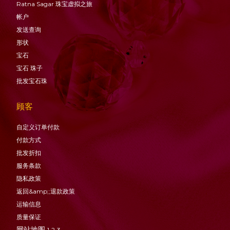
Ratna Sagar 珠宝虚拟之旅
帐户
发送查询
形状
宝石
宝石
珠子
批发宝石珠
顾客
自定义订单付款
付款方式
批发折扣
服务条款
隐私政策
返回&amp;;退款政策
运输信息
质量保证
网站地图
1
2
3