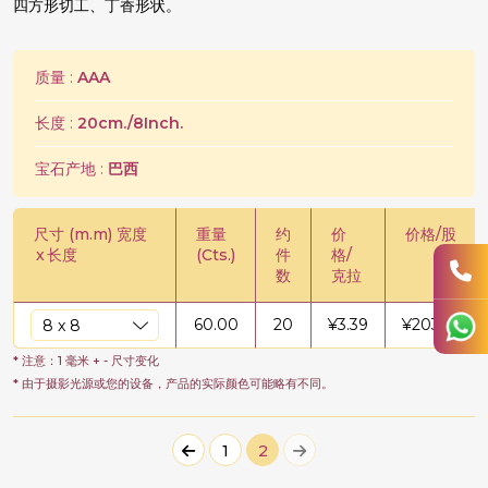
四方形切工、丁香形状。
质量 :
AAA
长度 :
20cm./8Inch.
宝石产地 :
巴西
尺寸 (m.m) 宽度
重量
约
价
价格/股
x
长度
(Cts.)
件
格/
数
克拉
60.00
20
¥
3.39
¥
203.67
* 注意：1 毫米 + - 尺寸变化
* 由于摄影光源或您的设备，产品的实际颜色可能略有不同。
1
2