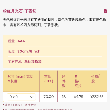
粉红月光石-丁香切
天然粉红月光石具有半透明的特性，颜色为茶玫瑰粉色，带有银色粉
末，具有艺术四方形切割、丁香形状。
质量 :
AAA
长度 :
20cm./8Inch.
宝石产地 :
马达加斯加
尺寸 (m.m) 宽度
重量
约
价
价格/
x
长度
(Cts.)
件
格/
股
数
克拉
70.00
18
¥
4.75
¥
332.66
* 注意：1 毫米 + - 尺寸变化