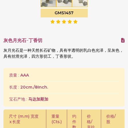
GMS1457
灰色月光石-丁香切
灰月光石是一种天然长石矿物，具有半透明的乳白色光泽，呈灰色，
具有丝滑光泽，四方形切工，丁香形状。
质量 :
AAA
长度 :
20cm./8Inch.
宝石产地 :
马达加斯加
尺寸 (m.m) 宽度
重量
约
价
价格/
x
长度
(Cts.)
件
格/
股
数
克拉