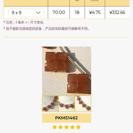
70.00
18
¥
4.75
¥
332.66
* 注意：1 毫米 + - 尺寸变化
* 由于摄影光源或您的设备，产品的实际颜色可能略有不同。
PKMS1462