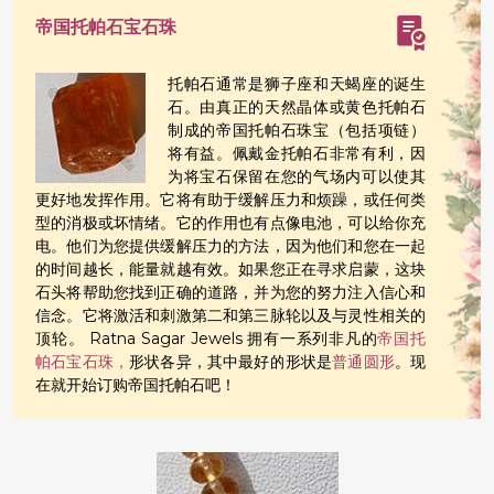
帝国托帕石宝石珠
托帕石通常是狮子座和天蝎座的诞生
石。由真正的天然晶体或黄色托帕石
制成的帝国托帕石珠宝（包括项链）
将有益。佩戴金托帕石非常有利，因
为将宝石保留在您的气场内可以使其
更好地发挥作用。它将有助于缓解压力和烦躁，或任何类
型的消极或坏情绪。它的作用也有点像电池，可以给你充
电。他们为您提供缓解压力的方法，因为他们和您在一起
的时间越长，能量就越有效。如果您正在寻求启蒙，这块
石头将帮助您找到正确的道路，并为您的努力注入信心和
信念。它将激活和刺激第二和第三脉轮以及与灵性相关的
顶轮。 Ratna Sagar Jewels 拥有一系列非凡的
帝国托
帕石宝石珠，
形状各异，其中最好的形状是
普通圆形
。现
在就开始订购帝国托帕石吧！