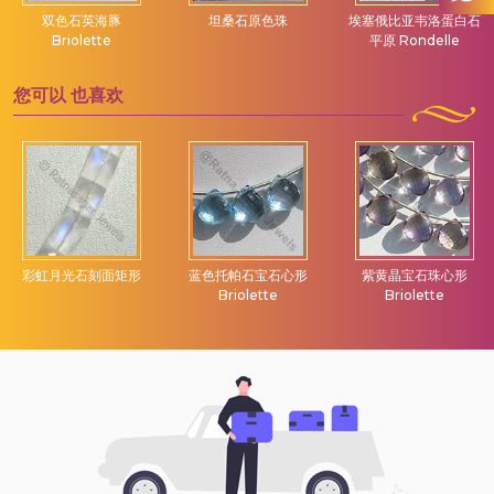
双色石英海豚
坦桑石原色珠
埃塞俄比亚韦洛蛋白石
Briolette
平原 Rondelle
您可以
也喜欢
彩虹月光石刻面矩形
蓝色托帕石宝石心形
紫黄晶宝石珠心形
Briolette
Briolette