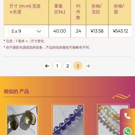
尺寸 (m.m) 宽度
重量
约
价格/
价格/
x
长度
(Cts.)
件
克拉
股
数
40.00
24
¥
13.58
¥
543.12
* 注意：1 毫米 + - 尺寸变化
* 由于摄影光源或您的设备，产品的实际颜色可能略有不同。
1
2
3
相似的
产品