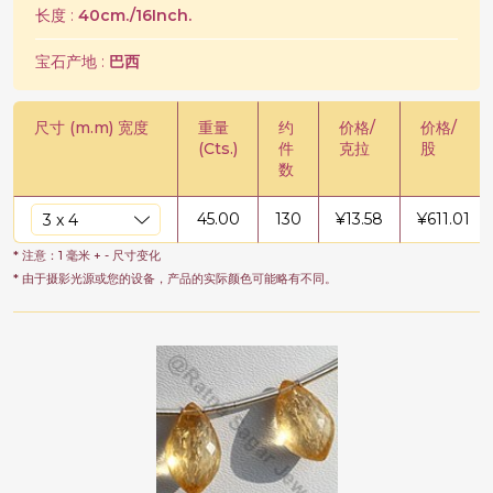
长度 :
40cm./16Inch.
宝石产地 :
巴西
尺寸 (m.m) 宽度
重量
约
价格/
价格/
(Cts.)
件
克拉
股
数
45.00
130
¥
13.58
¥
611.01
* 注意：1 毫米 + - 尺寸变化
* 由于摄影光源或您的设备，产品的实际颜色可能略有不同。