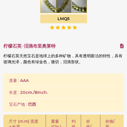
LMQ5
柠檬石英-泪滴布里奥莱特
柠檬石英天然宝石是地球上的多种矿物，具有透明眼洁的特性，具有
玻璃光泽，颜色有绿金色，微切，泪滴形状。
质量 :
AAA
长度 :
20cm./8Inch.
宝石产地 :
巴西
尺寸 (m.m) 宽度
重量
约
价
价格/
x
长度
(Cts.)
件
格/
股