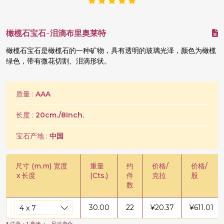
橄榄石宝石-泪滴布里奥莱特
橄榄石宝石是橄榄石的一种矿物，具有透明的玻璃光泽，颜色为橄榄
绿色，带有微花切割、泪滴形状。
质量 :
AAA
长度 :
20cm./8Inch.
宝石产地 :
中国
尺寸 (m.m) 宽度
重量
约
价格/
价格/
x
长度
(Cts.)
件
克拉
股
数
30.00
22
¥
20.37
¥
611.01