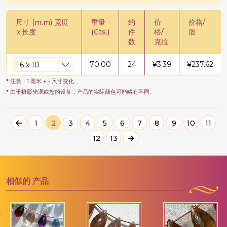
尺寸 (m.m) 宽度
重量
约
价
价格/
x
长度
(Cts.)
件
格/
股
数
克拉
70.00
24
¥
3.39
¥
237.62
* 注意：1 毫米 + - 尺寸变化
* 由于摄影光源或您的设备，产品的实际颜色可能略有不同。
1
2
3
4
5
6
7
8
9
10
11
12
13
相似的
产品