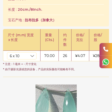
长度 :
20cm./8Inch.
宝石产地 :
拉布拉多（加拿大）
尺寸 (m.m) 宽度
重量
约
价格/
价格/
x
长度
(Cts.)
件
克拉
股
数
70.00
26
¥
4.07
¥
285.14
* 注意：1 毫米 + - 尺寸变化
* 由于摄影光源或您的设备，产品的实际颜色可能略有不同。