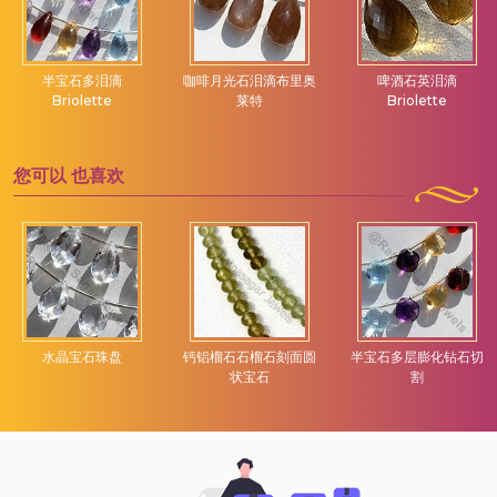
半宝石多泪滴
咖啡月光石泪滴布里奥
啤酒石英泪滴
Briolette
莱特
Briolette
您可以
也喜欢
水晶宝石珠盘
钙铝榴石石榴石刻面圆
半宝石多层膨化钻石切
状宝石
割