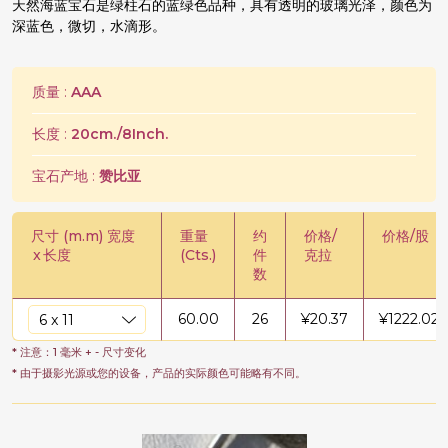
天然海蓝宝石是绿柱石的蓝绿色品种，具有透明的玻璃光泽，颜色为
深蓝色，微切，水滴形。
质量 :
AAA
长度 :
20cm./8Inch.
宝石产地 :
赞比亚
尺寸 (m.m) 宽度
重量
约
价格/
价格/股
x
长度
(Cts.)
件
克拉
数
60.00
26
¥
20.37
¥
1222.02
* 注意：1 毫米 + - 尺寸变化
* 由于摄影光源或您的设备，产品的实际颜色可能略有不同。