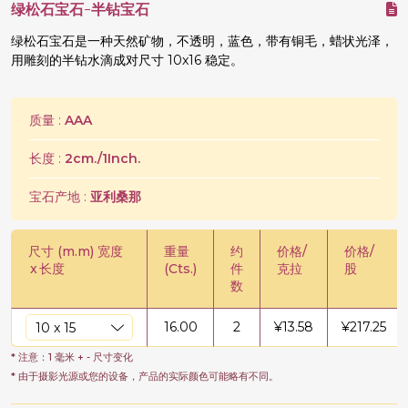
绿松石宝石-半钻宝石
绿松石宝石是一种天然矿物，不透明，蓝色，带有铜毛，蜡状光泽，
用雕刻的半钻水滴成对尺寸 10x16 稳定。
质量 :
AAA
长度 :
2cm./1Inch.
宝石产地 :
亚利桑那
尺寸 (m.m) 宽度
重量
约
价格/
价格/
x
长度
(Cts.)
件
克拉
股
数
16.00
2
¥
13.58
¥
217.25
* 注意：1 毫米 + - 尺寸变化
* 由于摄影光源或您的设备，产品的实际颜色可能略有不同。