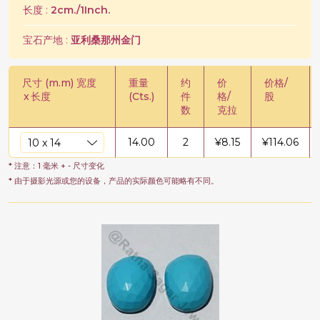
长度 :
2cm./1Inch.
宝石产地 :
亚利桑那州金门
尺寸 (m.m) 宽度
重量
约
价
价格/
x
长度
(Cts.)
件
格/
股
数
克拉
14.00
2
¥
8.15
¥
114.06
* 注意：1 毫米 + - 尺寸变化
* 由于摄影光源或您的设备，产品的实际颜色可能略有不同。