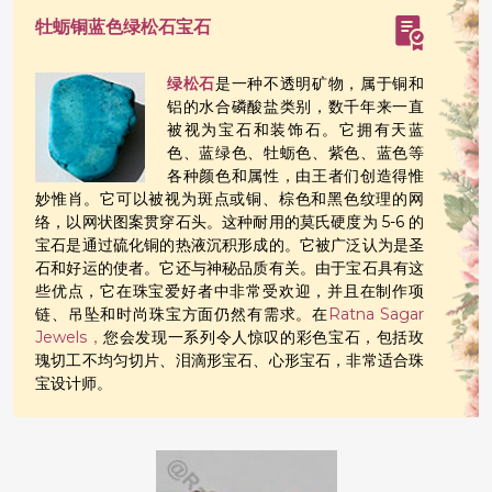
牡蛎铜蓝色绿松石宝石
绿松石
是一种不透明矿物，属于铜和
铝的水合磷酸盐类别，数千年来一直
被视为宝石和装饰石。它拥有天蓝
色、蓝绿色、牡蛎色、紫色、蓝色等
各种颜色和属性，由王者们创造得惟
妙惟肖。它可以被视为斑点或铜、棕色和黑色纹理的网
络，以网状图案贯穿石头。这种耐用的莫氏硬度为 5-6 的
宝石是通过硫化铜的热液沉积形成的。它被广泛认为是圣
石和好运的使者。它还与神秘品质有关。由于宝石具有这
些优点，它在珠宝爱好者中非常受欢迎，并且在制作项
链、吊坠和时尚珠宝方面仍然有需求。在
Ratna Sagar
Jewels，
您会发现一系列令人惊叹的彩色宝石，包括玫
瑰切工不均匀切片、泪滴形宝石、心形宝石，非常适合珠
宝设计师。