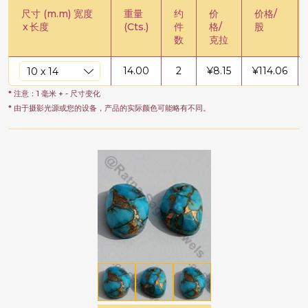
尺寸 (m.m) 宽度
重量
约
价
价格/
x
长度
(Cts.)
件
格/
股
数
克拉
14.00
2
¥
8.15
¥
114.06
* 注意：1 毫米 + - 尺寸变化
* 由于摄影光源或您的设备，产品的实际颜色可能略有不同。