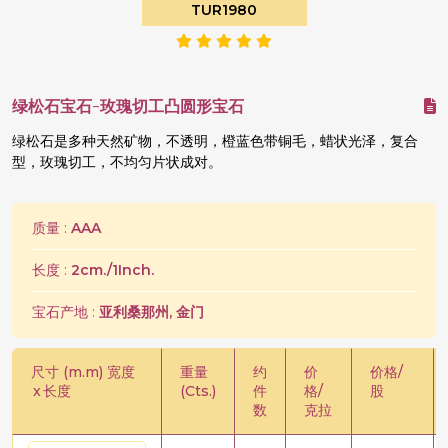
TUR1980
绿松石宝石-玫瑰切工凸圆形宝石
绿松石是多种天然矿物，不透明，橙蓝色带铜毛，蜡状光泽，复合
型，玫瑰切工，不均匀片状成对。
质量 :
AAA
长度 :
2cm./1Inch.
宝石产地 :
亚利桑那州, 金门
尺寸 (m.m) 宽度
重量
约
价
价格/
x
长度
(Cts.)
件
格/
股
数
克拉