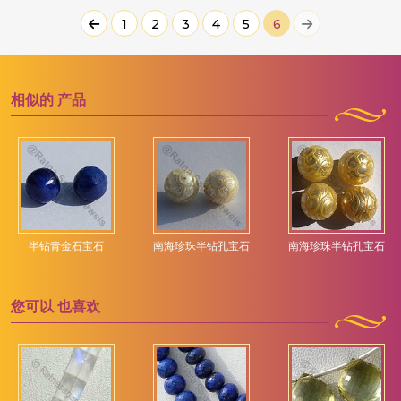
1
2
3
4
5
6
相似的
产品
半钻青金石宝石
南海珍珠半钻孔宝石
南海珍珠半钻孔宝石
您可以
也喜欢