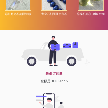
彩虹月光石刻面矩形
青金石刻面圆形宝石
柠檬石英心 Briolette
最低订购量
金额是 ¥ 1697.33