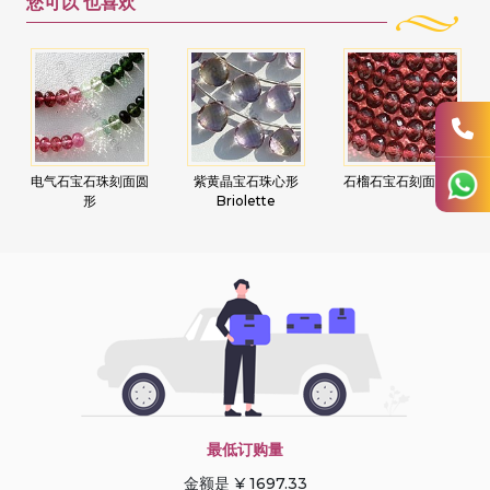
您可以
也喜欢
电气石宝石珠刻面圆
紫黄晶宝石珠心形
石榴石宝石刻面圆形
形
Briolette
最低订购量
金额是 ¥ 1697.33