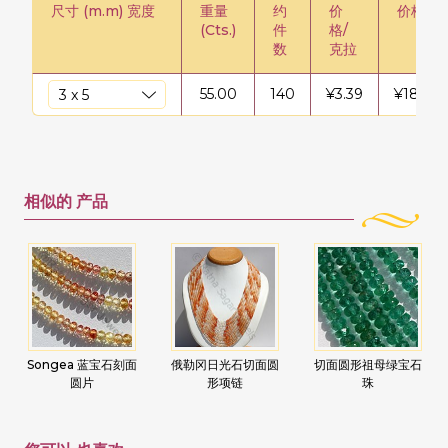
尺寸 (m.m) 宽度
重量
约
价
价格/股
(Cts.)
件
格/
数
克拉
55.00
140
¥
3.39
¥
186.7
相似的
产品
Songea 蓝宝石刻面
俄勒冈日光石切面圆
切面圆形祖母绿宝石
圆片
形项链
珠