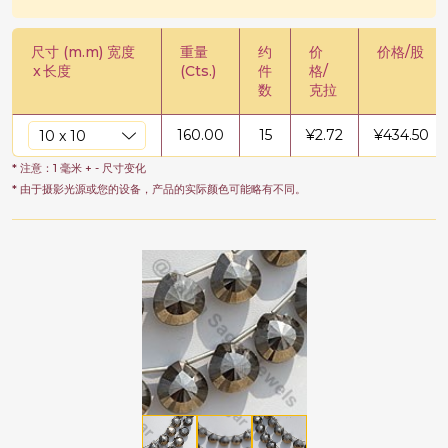
尺寸 (m.m) 宽度
重量
约
价
价格/股
x
长度
(Cts.)
件
格/
数
克拉
160.00
15
¥
2.72
¥
434.50
* 注意：1 毫米 + - 尺寸变化
* 由于摄影光源或您的设备，产品的实际颜色可能略有不同。