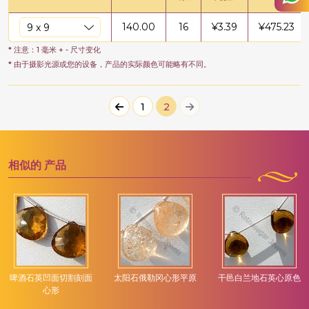
140.00
16
¥
3.39
¥
475.23
* 注意：1 毫米 + - 尺寸变化
* 由于摄影光源或您的设备，产品的实际颜色可能略有不同。
1
2
相似的
产品
啤酒石英凹面切割刻面
太阳石俄勒冈心形平原
干邑白兰地石英心原色
心形