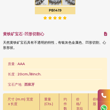
PB1419
黄铁矿宝石-凹形切割心
天然黄铁矿宝石具有不透明的特性，有银灰色金属色、凹形切割、心
形形状。
质量 :
AAA
长度 :
20cm./8Inch.
宝石产地 :
西班牙
尺寸 (m.m) 宽度
重量
约
价
价格/
x
长度
(Cts.)
件
格/
股
数
克拉