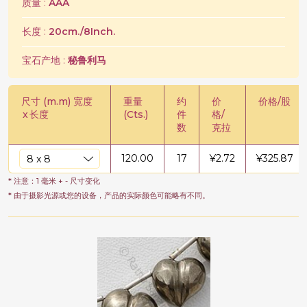
质量 :
AAA
长度 :
20cm./8Inch.
宝石产地 :
秘鲁利马
尺寸 (m.m) 宽度
重量
约
价
价格/股
x
长度
(Cts.)
件
格/
数
克拉
120.00
17
¥
2.72
¥
325.87
* 注意：1 毫米 + - 尺寸变化
* 由于摄影光源或您的设备，产品的实际颜色可能略有不同。