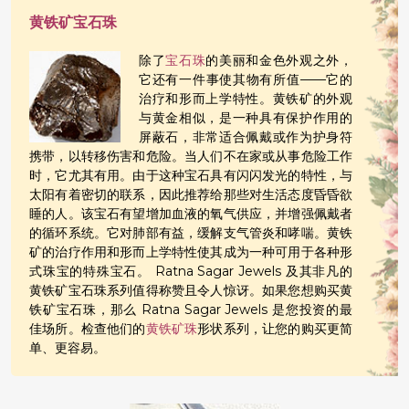
黄铁矿宝石珠
除了
宝石珠
的美丽和金色外观之外，
它还有一件事使其物有所值——它的
治疗和形而上学特性。黄铁矿的外观
与黄金相似，是一种具有保护作用的
屏蔽石，非常适合佩戴或作为护身符
携带，以转移伤害和危险。当人们不在家或从事危险工作
时，它尤其有用。由于这种宝石具有闪闪发光的特性，与
太阳有着密切的联系，因此推荐给那些对生活态度昏昏欲
睡的人。该宝石有望增加血液的氧气供应，并增强佩戴者
的循环系统。它对肺部有益，缓解支气管炎和哮喘。黄铁
矿的治疗作用和形而上学特性使其成为一种可用于各种形
式珠宝的特殊宝石。 Ratna Sagar Jewels 及其非凡的
黄铁矿宝石珠系列值得称赞且令人惊讶。如果您想购买黄
铁矿宝石珠，那么 Ratna Sagar Jewels 是您投资的最
佳场所。检查他们的
黄铁矿珠
形状系列，让您的购买更简
单、更容易。