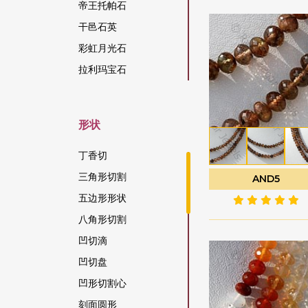
帝王托帕石
干邑石英
彩虹月光石
拉利玛宝石
拉长石宝石
拉长石蓝火
形状
方柱石宝石
方钠石宝石
丁香切
日光石宝石
三角形切割
AND5
松吉亚蓝宝石
五边形形状
柑橘石榴石
八角形切割
染色红宝石
凹切滴
柠檬石英
凹切盘
桃色月光石
凹形切割心
棕锆石
刻面圆形