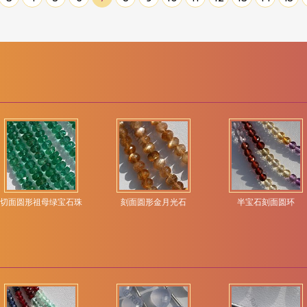
切面圆形祖母绿宝石珠
刻面圆形金月光石
半宝石刻面圆环