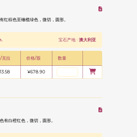
有红棕色至橄榄绿色，微切，圆形。
.
宝石产地 :
澳大利亚
/克拉
价格/股
数量
13.58
¥
678.90
色有白橙红色，微切，圆形。