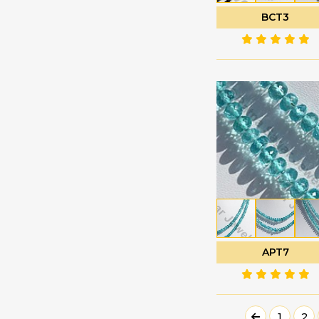
珍珠宝石
心形平原
BCT3
电气石宝石
扁梨形布里奥莱特
白色托帕石
扭扁梨
白色月光石
扭曲的心布里欧莱特
睡美人绿松石
扭曲的泪滴
石榴石
普通圆形
石榴石宝石
月花切工
硅孔雀石宝石
未切割的珠子
硅线石宝石
枝形吊灯 Briolette
磷灰石宝石
椭圆形刻面
祖母绿宝石
椭圆形平原
神秘黄玉
榄尖形切割
APT7
粉玉髓
槟榔
粉红托帕石
泪滴布里奥莱特
粉红月光石
1
2
泪滴平原