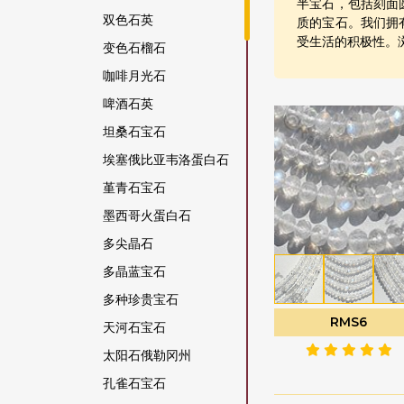
半宝石，包括刻面
双色石英
质的宝石。我们拥
受生活的积极性。
变色石榴石
咖啡月光石
啤酒石英
坦桑石宝石
埃塞俄比亚韦洛蛋白石
堇青石宝石
墨西哥火蛋白石
多尖晶石
多晶蓝宝石
多种珍贵宝石
RMS6
天河石宝石
太阳石俄勒冈州
孔雀石宝石