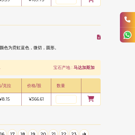
颜色为霓虹蓝色，微切，圆形。
.
宝石产地 :
马达加斯加
格/克拉
价格/股
数量
¥
8.15
¥
366.61
16
17
18
19
20
21
22
23