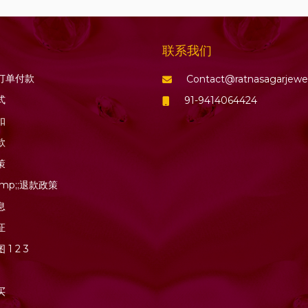
联系我们
订单付款
Contact@ratnasagarjewe
式
91-9414064424
扣
款
策
mp;;退款政策
息
证
图
1
2
3
买