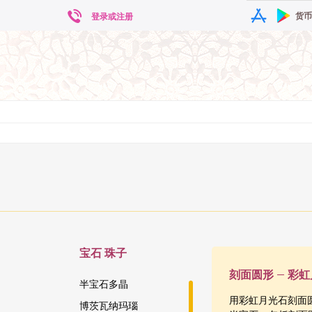
货币
登录或注册
宝石
珠子
刻面圆形 – 彩
半宝石多晶
用彩虹月光石刻面圆珠
博茨瓦纳玛瑙