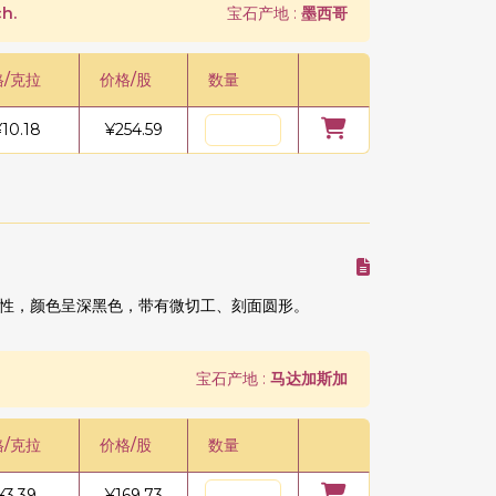
h.
宝石产地 :
墨西哥
格/克拉
价格/股
数量
¥
10.18
¥
254.59
性，颜色呈深黑色，带有微切工、刻面圆形。
宝石产地 :
马达加斯加
格/克拉
价格/股
数量
¥
3.39
¥
169.73