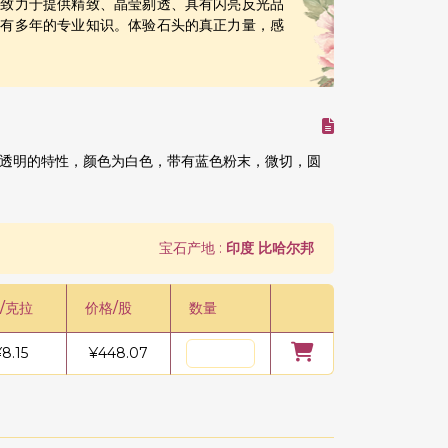
们致力于提供精致、晶莹剔透、具有闪亮反光品
拥有多年的专业知识。体验石头的真正力量，感
透明的特性，颜色为白色，带有蓝色粉末，微切，圆
宝石产地 :
印度 比哈尔邦
/克拉
价格/股
数量
¥
8.15
¥
448.07