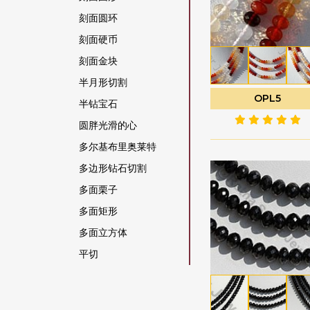
橄榄石宝石
刻面圆环
橄榄石英
刻面硬币
橙色月光石
刻面金块
水晶宝石
半月形切割
OPL5
沙弗莱石宝石
半钻宝石
海军蓝玉髓
圆胖光滑的心
海蓝宝石
多尔基布里奥莱特
海蓝玉髓
多边形钻石切割
灰色月光石
多面栗子
烟晶
多面矩形
猫眼方柱石
多面立方体
玉髓宝石
平切
玫瑰石英
平梨原
珊瑚
心形布里奥莱特