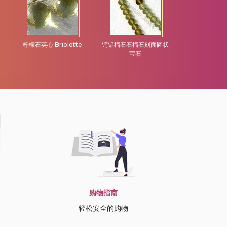
柠檬石英心 Briolette
钙铝榴石石榴石刻面圆状
堇青石宝石珠
宝石
石
购物指南
轻松安全的购物