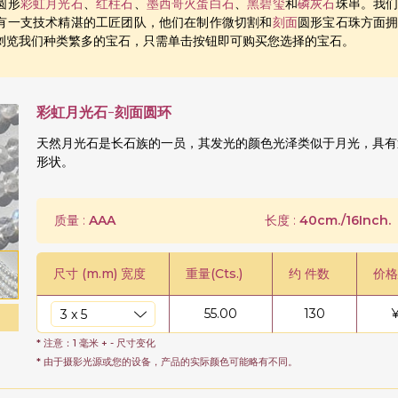
圆形
彩虹月光石
、
红柱石
、
墨西哥火蛋白石
、
黑碧玺
和
磷灰石
珠串。我
有一支技术精湛的工匠团队，他们在制作微切割和
刻面
圆形宝石珠方面
浏览我们种类繁多的宝石，只需单击按钮即可购买您选择的宝石。
彩虹月光石-刻面圆环
天然月光石是长石族的一员，其发光的颜色光泽类似于月光，具有
形状。
质量 :
AAA
长度 :
40cm./16Inch.
尺寸 (m.m) 宽度
重量(Cts.)
约 件数
价格
55.00
130
* 注意：1 毫米 + - 尺寸变化
* 由于摄影光源或您的设备，产品的实际颜色可能略有不同。