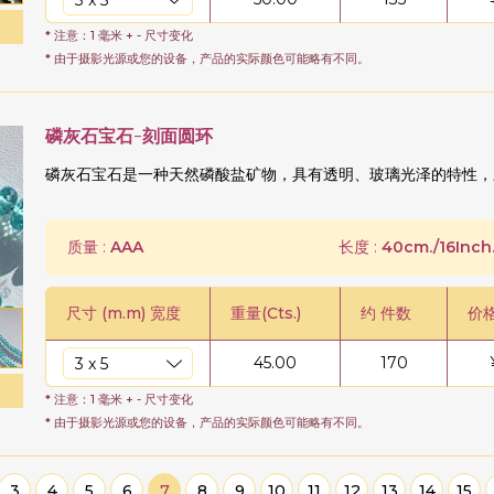
* 注意：1 毫米 + - 尺寸变化
* 由于摄影光源或您的设备，产品的实际颜色可能略有不同。
磷灰石宝石-刻面圆环
磷灰石宝石是一种天然磷酸盐矿物，具有透明、玻璃光泽的特性，
质量 :
AAA
长度 :
40cm./16Inch
尺寸 (m.m) 宽度
重量(Cts.)
约 件数
价
45.00
170
* 注意：1 毫米 + - 尺寸变化
* 由于摄影光源或您的设备，产品的实际颜色可能略有不同。
3
4
5
6
7
8
9
10
11
12
13
14
15