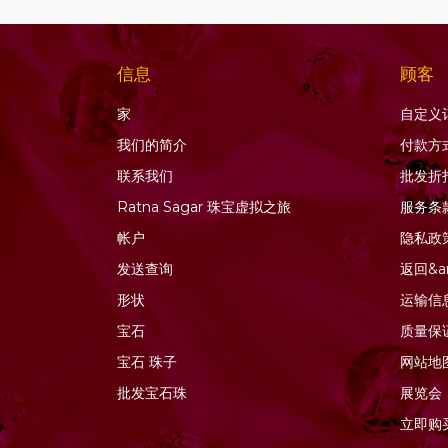
蓝宝石
蓝晶石宝石
蓝色托帕石
信息
顾客
蓝色锆石
家
自定义
薰衣草石英
我们的简介
付款方
虎眼石
联系我们
批发折
蜂蜜石英
Ratna Sagar 珠宝虚拟之旅
服务条
软玉宝石
帐户
隐私政
金发晶石英
发送查询
返回&a
金色月光石
形状
运输信
钙铝榴石
宝石
质量保
钻石珠
宝石
珠子
网站地
铜蓝宝石
批发宝石珠
展览会
铜金红石石英
立即购
铬透辉石