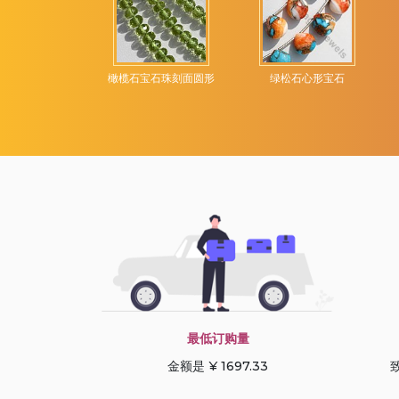
维苏威石宝石
露滴布里奥莱特
绿松石宝石
绿玉髓宝石
宝石刻面圆形
橄榄石宝石珠刻面圆形
绿松石心形宝石
绿玛瑙
绿紫水晶
绿色磷灰石
绿色苔藓石英
绿色蓝晶石
绿草莓石英
苔藓海蓝宝石
草莓石英
莫凯特碧玉
最低订购量
萤石宝石
金额是 ¥ 1697.33
致
葡萄石宝石