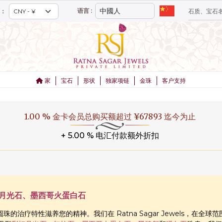
语言 :
：
家
宝石
形状
独家项链
金珠
客户支持
1.00 % 金卡会员总购买额超过 ¥67893 迄今为止
+ 5.00 % 电汇付款额外折扣
虹月光石、墨西哥火蛋白石
的治疗特性滋养您的精神。我们在 Ratna Sagar Jewels，在全