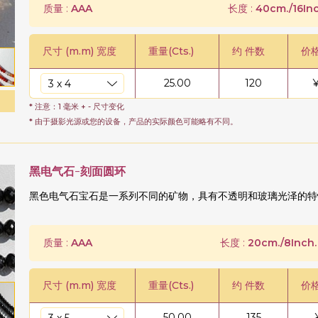
质量 :
AAA
长度 :
40cm./16Inc
尺寸 (m.m) 宽度
重量(Cts.)
约 件数
价
25.00
120
* 注意：1 毫米 + - 尺寸变化
* 由于摄影光源或您的设备，产品的实际颜色可能略有不同。
黑电气石-刻面圆环
黑色电气石宝石是一系列不同的矿物，具有不透明和玻璃光泽的特
质量 :
AAA
长度 :
20cm./8Inch.
尺寸 (m.m) 宽度
重量(Cts.)
约 件数
价
50.00
135