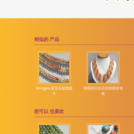
粉红电气石
洋葱切
粉红紫水晶
海螺布里奥莱特
粉红色尖晶石
海豚布里奥莱特
粉红蓝宝石
玫瑰切工凸圆形宝石
相似的
产品
粉红蛋白石
纯圆环
紫水晶宝石
胖乎乎的心布里欧莱特
紫黄晶宝石
膨化钻石切割
红宝石
花式切工
红宝石黝帘石
郁金香花
ea 蓝宝石刻面圆
Songea 蓝宝石刻面圆
俄勒冈日光石切面圆形项
红柱石宝石
雕刻南瓜
形项链
片
链
红榴石石榴石
雕刻的心
红玉髓宝石
雕刻金块
您可以
也喜欢
红色尖晶石
雕叶
红锰矿
雕花扁梨