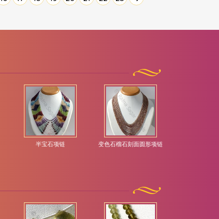
半宝石项链
变色石榴石刻面圆形项链
变色石榴石