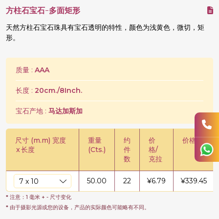
方柱石宝石-多面矩形
天然方柱石宝石珠具有宝石透明的特性，颜色为浅黄色，微切，矩
形。
质量 :
AAA
长度 :
20cm./8Inch.
宝石产地 :
马达加斯加
尺寸 (m.m) 宽度
重量
约
价
价格/股
x
长度
(Cts.)
件
格/
数
克拉
50.00
22
¥
6.79
¥
339.45
* 注意：1 毫米 + - 尺寸变化
* 由于摄影光源或您的设备，产品的实际颜色可能略有不同。