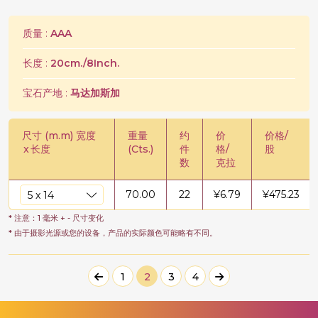
质量 :
AAA
长度 :
20cm./8Inch.
宝石产地 :
马达加斯加
尺寸 (m.m) 宽度
重量
约
价
价格/
x
长度
(Cts.)
件
格/
股
数
克拉
70.00
22
¥
6.79
¥
475.23
* 注意：1 毫米 + - 尺寸变化
* 由于摄影光源或您的设备，产品的实际颜色可能略有不同。
1
2
3
4