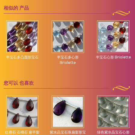
相似的
产品
半宝石多凸圆形宝石
半宝石多心形
半宝石心形 Briolette
Briolette
您可以
也喜欢
红榴石 石榴石 扁平梨
紫水晶宝石珠扁梨形宝
绿色紫水晶宝石心形