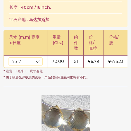
长度 :
40cm./16Inch.
宝石产地 :
马达加斯加
尺寸 (m.m) 宽度
重量
约
价
价格/
x
长度
(Cts.)
件
格/
股
数
克拉
70.00
51
¥
6.79
¥
475.23
* 注意：1 毫米 + - 尺寸变化
* 由于摄影光源或您的设备，产品的实际颜色可能略有不同。