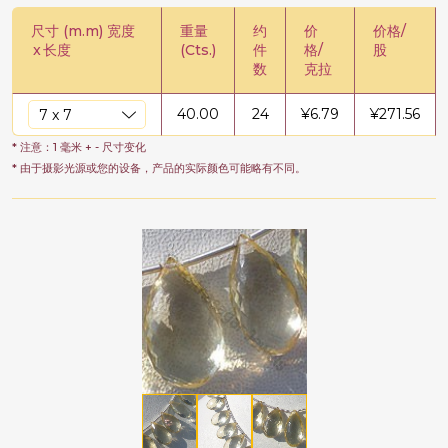
尺寸 (m.m) 宽度
重量
约
价
价格/
x
长度
(Cts.)
件
格/
股
数
克拉
40.00
24
¥
6.79
¥
271.56
* 注意：1 毫米 + - 尺寸变化
* 由于摄影光源或您的设备，产品的实际颜色可能略有不同。