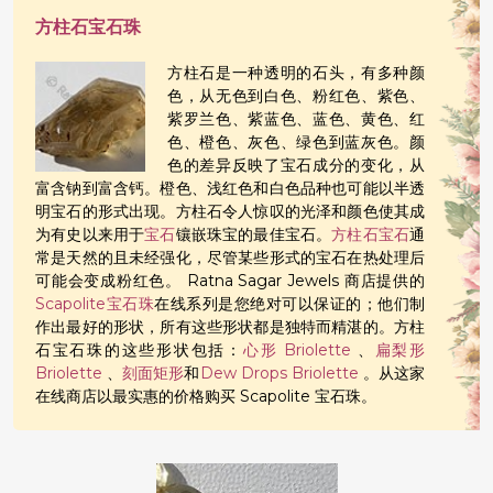
方柱石宝石珠
方柱石是一种透明的石头，有多种颜
色，从无色到白色、粉红色、紫色、
紫罗兰色、紫蓝色、蓝色、黄色、红
色、橙色、灰色、绿色到蓝灰色。颜
色的差异反映了宝石成分的变化，从
富含钠到富含钙。橙色、浅红色和白色品种也可能以半透
明宝石的形式出现。方柱石令人惊叹的光泽和颜色使其成
为有史以来用于
宝石
镶嵌珠宝的最佳宝石。
方柱石宝石
通
常是天然的且未经强化，尽管某些形式的宝石在热处理后
可能会变成粉红色。 Ratna Sagar Jewels 商店提供的
Scapolite
宝石珠
在线系列是您绝对可以保证的；他们制
作出最好的形状，所有这些形状都是独特而精湛的。方柱
石宝石珠的这些形状包括：
心形 Briolette
、
扁梨形
Briolette
、
刻面矩形
和
Dew Drops Briolette
。从这家
在线商店以最实惠的价格购买 Scapolite 宝石珠。