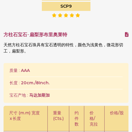
SCP9
方柱石宝石-扁梨形布里奥莱特
天然方柱石宝石珠具有宝石透明的特性，颜色为浅黄色，微花形切
工，扁梨形。
质量 :
AAA
长度 :
20cm./8Inch.
宝石产地 :
马达加斯加
尺寸 (m.m) 宽度
重量
约
价
价格/股
x
长度
(Cts.)
件
格/
数
克拉