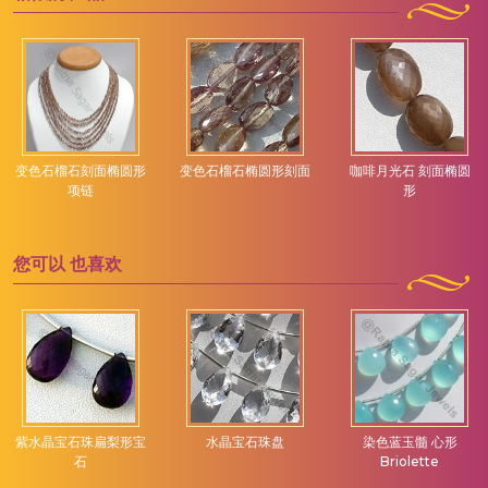
变色石榴石刻面椭圆形
变色石榴石椭圆形刻面
咖啡月光石 刻面椭圆
项链
形
您可以
也喜欢
紫水晶宝石珠扁梨形宝
水晶宝石珠盘
染色蓝玉髓 心形
石
Briolette