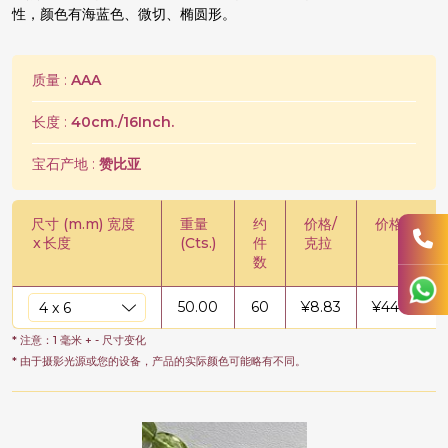
性，颜色有海蓝色、微切、椭圆形。
质量 :
AAA
长度 :
40cm./16Inch.
宝石产地 :
赞比亚
尺寸 (m.m) 宽度
重量
约
价格/
价格/股
x
长度
(Cts.)
件
克拉
数
50.00
60
¥
8.83
¥
441.29
* 注意：1 毫米 + - 尺寸变化
* 由于摄影光源或您的设备，产品的实际颜色可能略有不同。