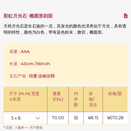
彩虹月光石-椭圆形刻面
天然月光石是长石族的一员，其发光的颜色光泽类似于月光，具有透
明的特性，颜色为白色，带有蓝色粉末，微切，椭圆形。
质量 :
AAA
长度 :
40cm./16Inch.
宝石产地 :
印度 比哈尔邦
尺寸 (m.m) 宽度
重量
约
价
价格/股
x
长度
(Cts.)
件
格/
数
克拉
70.00
55
¥
8.15
¥
570.28
* 注意：1 毫米 + - 尺寸变化