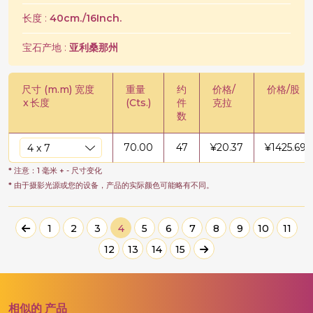
长度 :
40cm./16Inch.
宝石产地 :
亚利桑那州
尺寸 (m.m) 宽度
重量
约
价格/
价格/股
x
长度
(Cts.)
件
克拉
数
70.00
47
¥
20.37
¥
1425.69
* 注意：1 毫米 + - 尺寸变化
* 由于摄影光源或您的设备，产品的实际颜色可能略有不同。
1
2
3
4
5
6
7
8
9
10
11
12
13
14
15
相似的
产品