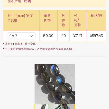
宝石产地 :
巴西
尺寸 (m.m) 宽度
重量
约
价
价格/股
x
长度
(Cts.)
件
格/
数
克拉
80.00
40
¥
7.47
¥
597.43
* 注意：1 毫米 + - 尺寸变化
* 由于摄影光源或您的设备，产品的实际颜色可能略有不同。