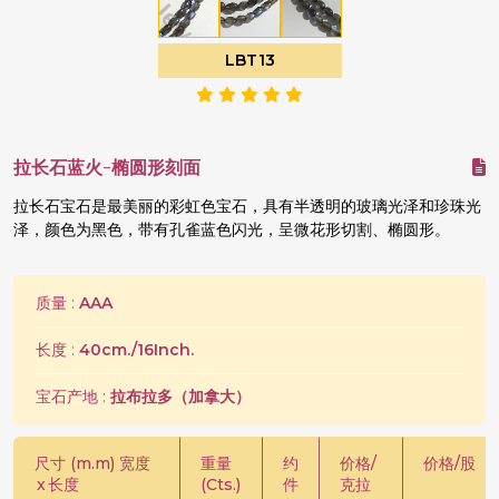
LBT13
拉长石蓝火-椭圆形刻面
拉长石宝石是最美丽的彩虹色宝石，具有半透明的玻璃光泽和珍珠光
泽，颜色为黑色，带有孔雀蓝色闪光，呈微花形切割、椭圆形。
质量 :
AAA
长度 :
40cm./16Inch.
宝石产地 :
拉布拉多（加拿大）
尺寸 (m.m) 宽度
重量
约
价格/
价格/股
x
长度
(Cts.)
件
克拉