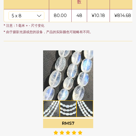
数
80.00
48
¥
10.18
¥
814.68
* 注意：1 毫米 + - 尺寸变化
* 由于摄影光源或您的设备，产品的实际颜色可能略有不同。
RMS7