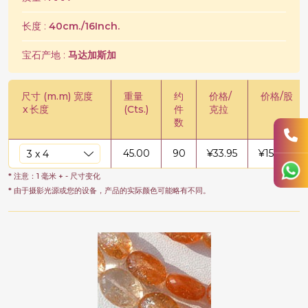
长度 :
40cm./16Inch.
宝石产地 :
马达加斯加
尺寸 (m.m) 宽度
重量
约
价格/
价格/股
x
长度
(Cts.)
件
克拉
数
45.00
90
¥
33.95
¥
1527.53
* 注意：1 毫米 + - 尺寸变化
* 由于摄影光源或您的设备，产品的实际颜色可能略有不同。