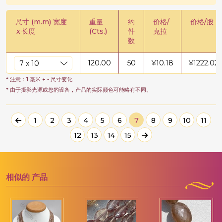
尺寸 (m.m) 宽度
重量
约
价格/
价格/股
x
长度
(Cts.)
件
克拉
数
120.00
50
¥
10.18
¥
1222.02
* 注意：1 毫米 + - 尺寸变化
* 由于摄影光源或您的设备，产品的实际颜色可能略有不同。
1
2
3
4
5
6
7
8
9
10
11
12
13
14
15
相似的
产品