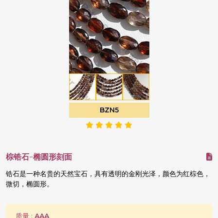
BZN5
棕锆石-椭圆形刻面
锆石是一种名贵的天然宝石，具有透明的金刚光泽，颜色为红棕色，
微切，椭圆形。
质量 :
AAA