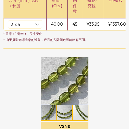
尺寸 (m.m) 宽度
重量
约
价格/
价格/股
x
长度
(Cts.)
件
克拉
数
40.00
45
¥
33.95
¥
1357.80
* 注意：1 毫米 + - 尺寸变化
* 由于摄影光源或您的设备，产品的实际颜色可能略有不同。
VSN9