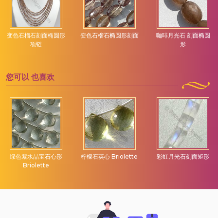
变色石榴石刻面椭圆形
变色石榴石椭圆形刻面
咖啡月光石 刻面椭圆
项链
形
您可以
也喜欢
绿色紫水晶宝石心形
柠檬石英心 Briolette
彩虹月光石刻面矩形
Briolette