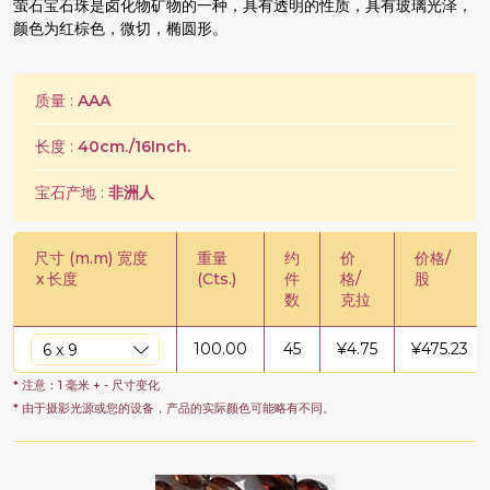
萤石宝石珠是卤化物矿物的一种，具有透明的性质，具有玻璃光泽，
颜色为红棕色，微切，椭圆形。
质量 :
AAA
长度 :
40cm./16Inch.
宝石产地 :
非洲人
尺寸 (m.m) 宽度
重量
约
价
价格/
x
长度
(Cts.)
件
格/
股
数
克拉
100.00
45
¥
4.75
¥
475.23
* 注意：1 毫米 + - 尺寸变化
* 由于摄影光源或您的设备，产品的实际颜色可能略有不同。