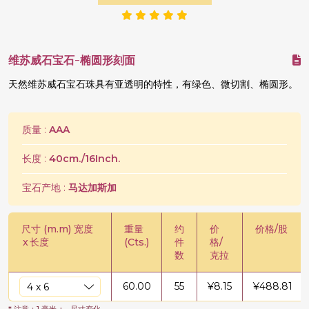
维苏威石宝石-椭圆形刻面
天然维苏威石宝石珠具有亚透明的特性，有绿色、微切割、椭圆形。
质量 :
AAA
长度 :
40cm./16Inch.
宝石产地 :
马达加斯加
尺寸 (m.m) 宽度
重量
约
价
价格/股
x
长度
(Cts.)
件
格/
数
克拉
60.00
55
¥
8.15
¥
488.81