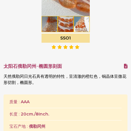
SSO1
太阳石俄勒冈州-椭圆形刻面
天然俄勒冈日光石具有透明的特性，呈清澈的橙红色，铜晶体呈微花
形切割，椭圆形。
质量 :
AAA
长度 :
20cm./8Inch.
宝石产地 :
俄勒冈州