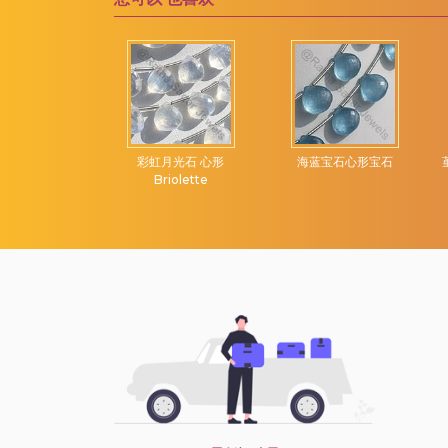
维苏威石宝石
露滴布里奥莱特
绿松石宝石
绿玉髓宝石
绿玛瑙
绿紫水晶
切面圆形宝石
彩虹月光石 心形
海蓝宝石心形宝石
绿色磷灰石
Briolette
绿色苔藓石英
绿色蓝晶石
绿草莓石英
苔藓海蓝宝石
草莓石英
莫凯特碧玉
萤石宝石
葡萄石宝石