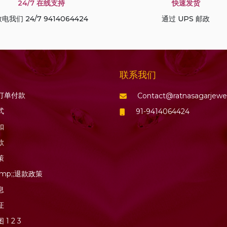
24/7 在线支持
快速发货
电我们 24/7 9414064424
通过 UPS 邮政
联系我们
订单付款
Contact@ratnasagarjewe
式
91-9414064424
扣
款
策
mp;;退款政策
息
证
图
1
2
3