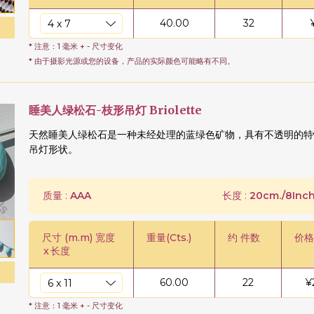
40.00
32
* 注意：1 毫米 + - 尺寸变化
* 由于摄影光源或您的设备，产品的实际颜色可能略有不同。
睡美人绿松石-枝形吊灯 Briolette
天然睡美人绿松石是一种未经处理的蓝绿色矿物，具有不透明的特
吊灯形状。
质量 :
AAA
长度 :
20cm./8Inch
尺寸 (m.m) 宽度
重量(Cts.)
约 件数
价格
x
长度
60.00
22
¥
* 注意：1 毫米 + - 尺寸变化