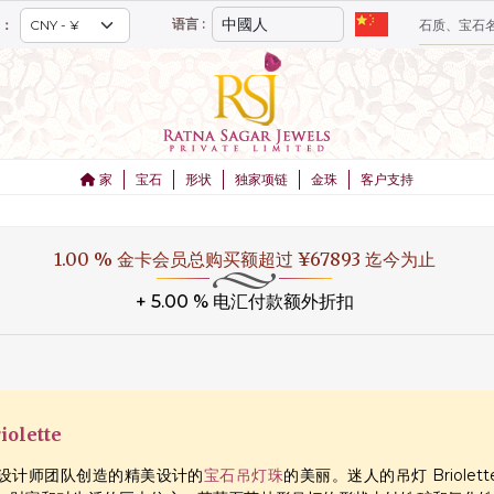
语言 :
：
家
宝石
形状
独家项链
金珠
客户支持
1.00 % 金卡会员总购买额超过 ¥67893 迄今为止
+ 5.00 % 电汇付款额外折扣
olette
设计师团队创造的精美设计的
宝石吊灯珠
的美丽。迷人的吊灯 Briol