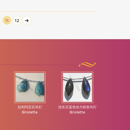
11
12
拉利玛宝石吊灯
拉长石蓝色动力枝形吊灯
方柱石宝石
Briolette
Briolette
Briolet