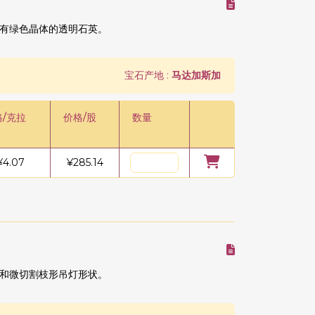
有绿色晶体的透明石英。
宝石产地 :
马达加斯加
格/克拉
价格/股
数量
¥
4.07
¥
285.14
和微切割枝形吊灯形状。