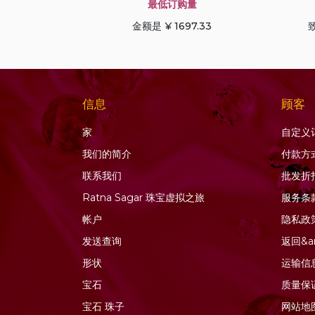
蓝宝石
最低订购量
蓝晶石宝石
金额是 ¥ 1697.33
致
蓝色托帕石
蓝色锆石
薰衣草石英
信息
顾客
虎眼石
蜂蜜石英
家
自定义
软玉宝石
我们的简介
付款方
金发晶石英
联系我们
批发折
金色月光石
Ratna Sagar 珠宝虚拟之旅
服务条
钙铝榴石
帐户
隐私政
钻石珠
发送查询
返回&a
铜蓝宝石
形状
运输信
铜金红石石英
宝石
质量保
铬透辉石
宝石
珠子
网站地