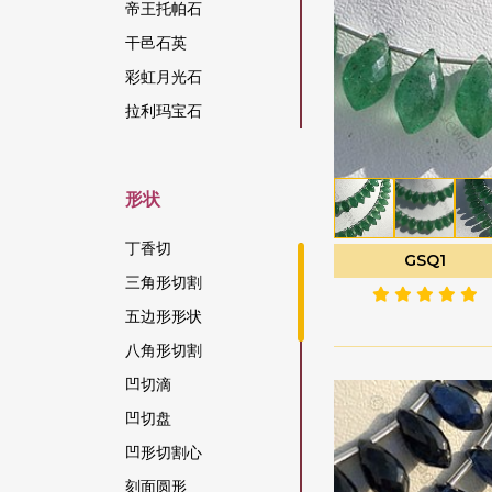
帝王托帕石
干邑石英
彩虹月光石
拉利玛宝石
拉长石宝石
拉长石蓝火
形状
方柱石宝石
方钠石宝石
丁香切
GSQ1
日光石宝石
三角形切割
松吉亚蓝宝石
五边形形状
柑橘石榴石
八角形切割
染色红宝石
凹切滴
柠檬石英
凹切盘
桃色月光石
凹形切割心
棕锆石
刻面圆形