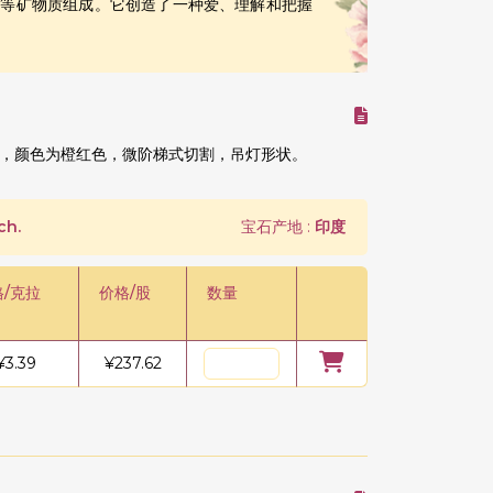
铁等矿物质组成。它创造了一种爱、理解和把握
，颜色为橙红色，微阶梯式切割，吊灯形状。
ch.
宝石产地 :
印度
格/克拉
价格/股
数量
¥
3.39
¥
237.62