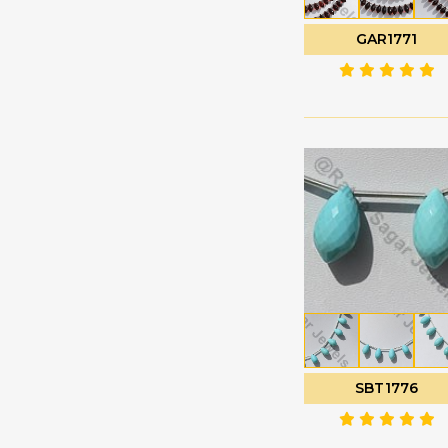
珍珠宝石
心形平原
GAR1771
电气石宝石
扁梨形布里奥莱特
白色托帕石
扭扁梨
白色月光石
扭曲的心布里欧莱特
睡美人绿松石
扭曲的泪滴
石榴石
普通圆形
石榴石宝石
月花切工
硅孔雀石宝石
未切割的珠子
硅线石宝石
枝形吊灯 Briolette
磷灰石宝石
椭圆形刻面
祖母绿宝石
椭圆形平原
神秘黄玉
榄尖形切割
粉玉髓
槟榔
SBT1776
粉红托帕石
泪滴布里奥莱特
粉红月光石
泪滴平原