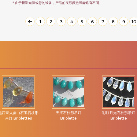
* 由于摄影光源或您的设备，产品的实际颜色可能略有不同。
1
2
3
4
5
6
7
8
9
10
墨西哥火蛋白石宝石枝形
天河石枝形吊灯
彩虹月光石枝形吊灯
吊灯 Briolettes
Briolette
Briolette