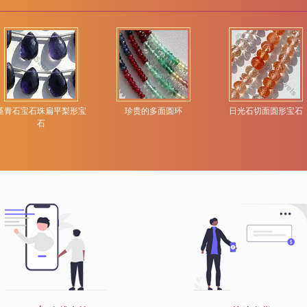
堇青石宝石珠扁平梨形宝
珍贵的多面圆环
日光石切面圆形宝石
石