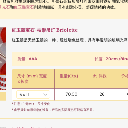
、财富和对生活的巨大信心。草莓石英枝形吊灯的形状由针铁矿和氧化
月光石
和
红玉髓宝石
则质地细腻，具有刺激心灵、舒缓情绪的功效。
红玉髓宝石-枝形吊灯 Briolette
红玉髓是天然玉髓的一种，经过增色处理，具有半透明的玻璃光泽
质量 :
AAA
长度 :
20cm./8In
尺寸 (m.m) 宽度
重量(Cts.)
约 件数
价
x
长度
70.00
26
* 注意：1 毫米 + - 尺寸变化
* 由于摄影光源或您的设备，产品的实际颜色可能略有不同。