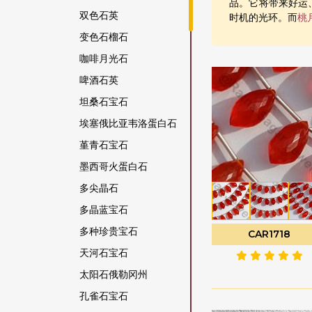
品。它将带来好运
双色石英
时机的光环。而
桃
变色石榴石
咖啡月光石
啤酒石英
坦桑石宝石
埃塞俄比亚韦洛蛋白石
堇青石宝石
墨西哥火蛋白石
多尖晶石
多晶蓝宝石
多种珍贵宝石
CAR1718
天河石宝石
太阳石俄勒冈州
孔雀石宝石