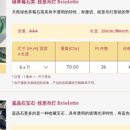
绿草莓石英-枝形吊灯 Briolette
天然绿色草莓石英具有半透明的特性，有微切、枝形吊灯形状的带
质量 :
AAA
长度 :
20cm./8Inch.
尺寸 (m.m) 宽度
重量(Cts.)
约 件数
价
x
长度
70.00
26
* 注意：1 毫米 + - 尺寸变化
* 由于摄影光源或您的设备，产品的实际颜色可能略有不同。
蓝晶石宝石-枝形吊灯 Briolette
蓝晶石更多的是一种收藏宝石，具有透明的玻璃光泽特性，有蓝色