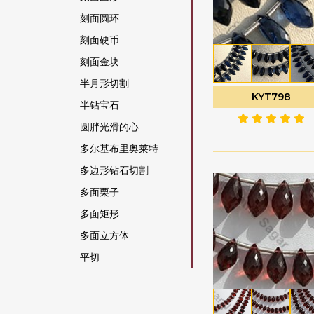
橄榄石宝石
刻面圆环
橄榄石英
刻面硬币
橙色月光石
刻面金块
水晶宝石
半月形切割
KYT798
沙弗莱石宝石
半钻宝石
海军蓝玉髓
圆胖光滑的心
海蓝宝石
多尔基布里奥莱特
海蓝玉髓
多边形钻石切割
灰色月光石
多面栗子
烟晶
多面矩形
猫眼方柱石
多面立方体
玉髓宝石
平切
玫瑰石英
平梨原
珊瑚
心形布里奥莱特