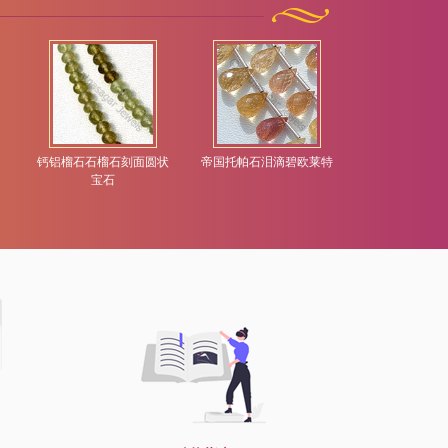
钙铝榴石石榴石刻面圆状
帝国托帕石泪滴碧欧莱特
堇青石宝石珠
宝石