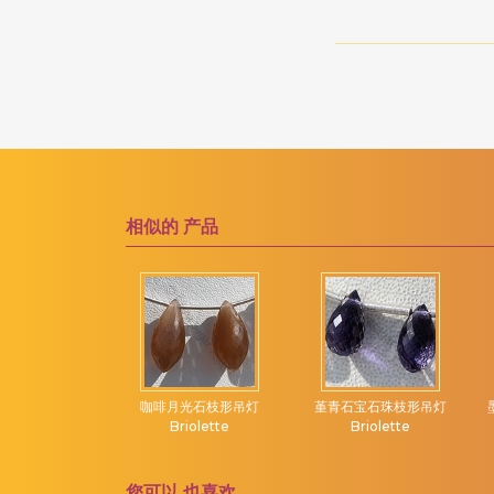
粉红电气石
洋葱切
粉红紫水晶
海螺布里奥莱特
粉红色尖晶石
海豚布里奥莱特
粉红蓝宝石
玫瑰切工凸圆形宝石
粉红蛋白石
纯圆环
紫水晶宝石
胖乎乎的心布里欧莱特
相似的
产品
紫黄晶宝石
膨化钻石切割
红宝石
花式切工
红宝石黝帘石
郁金香花
红柱石宝石
雕刻南瓜
红榴石石榴石
雕刻的心
红玉髓宝石
灯 Briolette
雕刻金块
咖啡月光石枝形吊灯
堇青石宝石珠枝形吊灯
Briolette
Briolette
红色尖晶石
雕叶
红锰矿
雕花扁梨
您可以
也喜欢