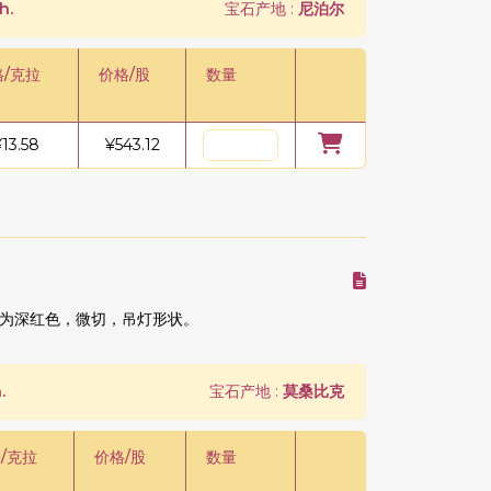
h.
宝石产地 :
尼泊尔
格/克拉
价格/股
数量
¥
13.58
¥
543.12
为深红色，微切，吊灯形状。
.
宝石产地 :
莫桑比克
/克拉
价格/股
数量