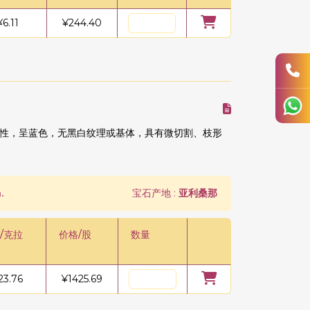
¥
6.11
¥
244.40
性，呈蓝色，无黑白纹理或基体，具有微切割、枝形
.
宝石产地 :
亚利桑那
/克拉
价格/股
数量
23.76
¥
1425.69