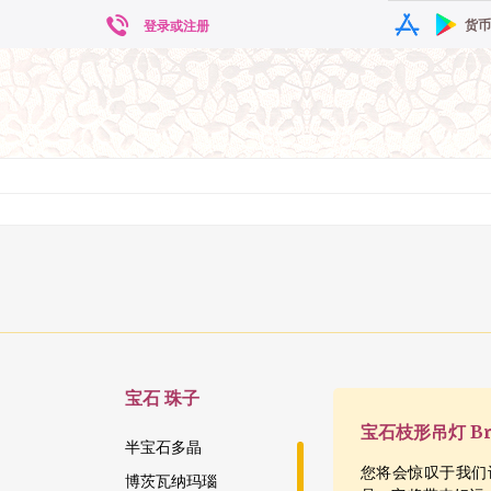
货币
登录或注册
宝石
珠子
宝石枝形吊灯 Bri
半宝石多晶
您将会惊叹于我们
博茨瓦纳玛瑙