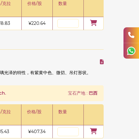
/克拉
价格/股
数量
¥
8.83
¥
220.64
璃光泽的特性，有紫黄中色、微切、吊灯形状。
ch.
宝石产地 :
巴西
/克拉
价格/股
数量
¥
5.43
¥
407.34