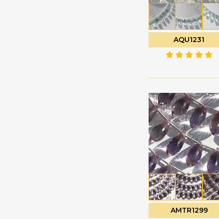
珍珠宝石
心形平原
电气石宝石
扁梨形布里奥莱特
白色托帕石
扭扁梨
AQU1231
白色月光石
扭曲的心布里欧莱特
睡美人绿松石
扭曲的泪滴
石榴石
普通圆形
石榴石宝石
月花切工
硅孔雀石宝石
未切割的珠子
硅线石宝石
枝形吊灯 Briolette
磷灰石宝石
椭圆形刻面
祖母绿宝石
椭圆形平原
神秘黄玉
榄尖形切割
粉玉髓
槟榔
粉红托帕石
泪滴布里奥莱特
AMTR1299
粉红月光石
泪滴平原