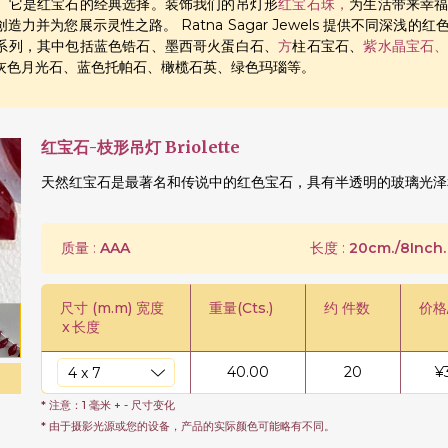
。它是红宝石的经典选择。装饰我们的吊灯形
红宝石珠，
为生活带来幸
造力并为您展示灵性之路。 Ratna Sagar Jewels 提供不同深
系列，其中包括蓝色锆石、墨西哥火蛋白石、
方
柱石宝石、
紫水晶宝石
灰色月光石、蓝色托帕石、橄榄石英、绿色玛瑙等。
红宝石-枝形吊灯 Briolette
天然红宝石是最著名和传说中的红色宝石，具有半透明的玻璃光泽
质量 :
AAA
长度 :
20cm./8Inch.
尺寸 (m.m) 宽度
重量(Cts.)
约 件数
价格
x
长度
40.00
20
¥
* 注意：1 毫米 + - 尺寸变化
* 由于摄影光源或您的设备，产品的实际颜色可能略有不同。