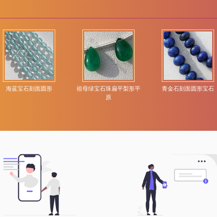
海蓝宝石刻面圆形
祖母绿宝石珠扁平梨形平
青金石刻面圆形宝石
原