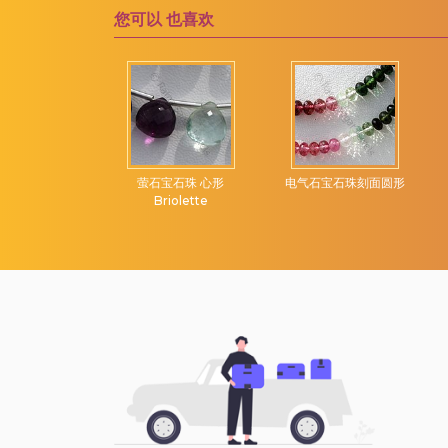
维苏威石宝石
露滴布里奥莱特
您可以
也喜欢
绿松石宝石
绿玉髓宝石
绿玛瑙
绿紫水晶
绿色磷灰石
石珠扁梨形宝石
萤石宝石珠 心形
电气石宝石珠刻面圆形
绿色苔藓石英
Briolette
绿色蓝晶石
绿草莓石英
苔藓海蓝宝石
草莓石英
莫凯特碧玉
萤石宝石
葡萄石宝石