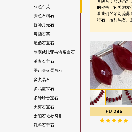
典融合；枝形吊灯
双色石英
的侵害。它将激发创
看我们的吊灯流苏
变色石榴石
特石、拉利玛石、
咖啡月光石
啤酒石英
坦桑石宝石
埃塞俄比亚韦洛蛋白石
堇青石宝石
墨西哥火蛋白石
多尖晶石
多晶蓝宝石
多种珍贵宝石
天河石宝石
RU1286
太阳石俄勒冈州
孔雀石宝石