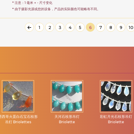
* 注意：1 毫米 + - 尺寸变化
* 由于摄影光源或您的设备，产品的实际颜色可能略有不同。
1
2
3
4
5
6
7
8
9
10
墨西哥火蛋白石宝石枝形
天河石枝形吊灯
彩虹月光石枝形吊灯
吊灯 Briolettes
Briolette
Briolette