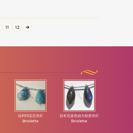
11
12
拉利玛宝石吊灯
拉长石蓝色动力枝形吊灯
方柱石宝石
Briolette
Briolette
Briolet