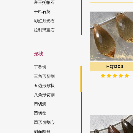
帝王托帕石
干邑石英
彩虹月光石
拉利玛宝石
拉长石宝石
拉长石蓝火
形状
方柱石宝石
HQ1303
方钠石宝石
丁香切
日光石宝石
三角形切割
松吉亚蓝宝石
五边形形状
柑橘石榴石
八角形切割
染色红宝石
凹切滴
柠檬石英
凹切盘
桃色月光石
凹形切割心
棕锆石
刻面圆形