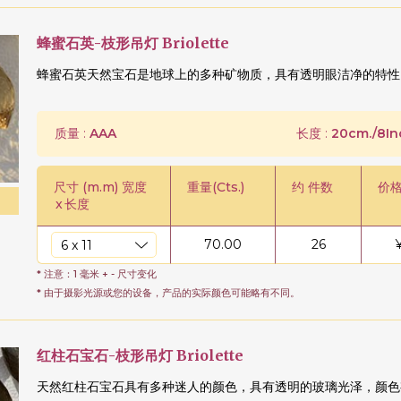
蜂蜜石英-枝形吊灯 Briolette
蜂蜜石英天然宝石是地球上的多种矿物质，具有透明眼洁净的特性
质量 :
AAA
长度 :
20cm./8In
尺寸 (m.m) 宽度
重量(Cts.)
约 件数
价格
x
长度
70.00
26
* 注意：1 毫米 + - 尺寸变化
* 由于摄影光源或您的设备，产品的实际颜色可能略有不同。
红柱石宝石-枝形吊灯 Briolette
天然红柱石宝石具有多种迷人的颜色，具有透明的玻璃光泽，颜色