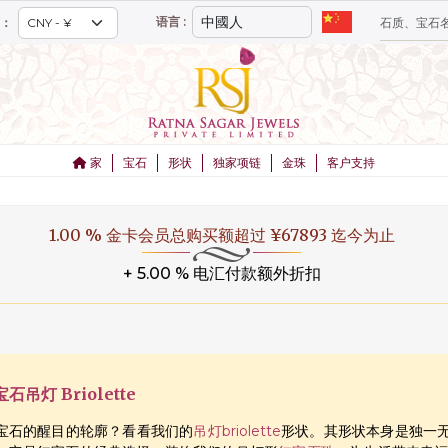
语言 :
：
家
宝石
形状
独家项链
金珠
客户支持
1.00 % 金卡会员总购买额超过 ¥67893 迄今为止
+ 5.00 % 电汇付款额外折扣
吊灯 Briolette
宝石的醒目的轮廓？看看我们的
吊灯briolette
形状。其形状本身是独一无二的，因