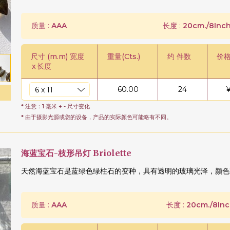
质量 :
AAA
长度 :
20cm./8Inch
尺寸 (m.m) 宽度
重量(Cts.)
约 件数
价格
x
长度
60.00
24
* 注意：1 毫米 + - 尺寸变化
* 由于摄影光源或您的设备，产品的实际颜色可能略有不同。
海蓝宝石-枝形吊灯 Briolette
天然海蓝宝石是蓝绿色绿柱石的变种，具有透明的玻璃光泽，颜色
质量 :
AAA
长度 :
20cm./8Inc