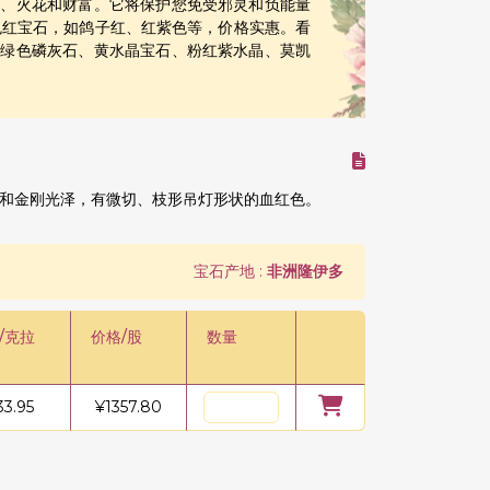
福、火花和财富。它将保护您免受邪灵和负能量
浅的红色红宝石，如鸽子红、红紫色等，价格实惠。看
、
绿色磷灰石、黄水晶宝石、粉红紫水晶、莫凯
和金刚光泽，有微切、枝形吊灯形状的血红色。
宝石产地 :
非洲隆伊多
/克拉
价格/股
数量
33.95
¥
1357.80