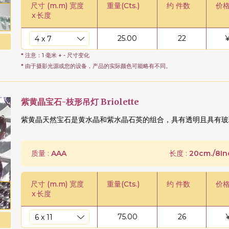
尺寸 (m.m) 宽度
重量(Cts.)
约 件数
价格
x
长度
25.00
22
* 注意：1 毫米 + - 尺寸变化
* 由于摄影光源或您的设备，产品的实际颜色可能略有不同。
紫黄晶宝石-枝形吊灯 Briolette
紫黄晶天然宝石是黄水晶和紫水晶石英的组合，具有透明且具有玻
质量 :
AAA
长度 :
20cm./8In
尺寸 (m.m) 宽度
重量(Cts.)
约 件数
价格
x
长度
75.00
26