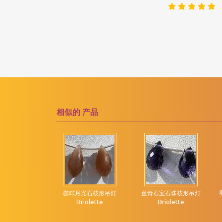
粉红电气石
洋葱切
粉红紫水晶
海螺布里奥莱特
粉红色尖晶石
海豚布里奥莱特
粉红蓝宝石
玫瑰切工凸圆形宝石
粉红蛋白石
纯圆环
紫水晶宝石
胖乎乎的心布里欧莱特
紫黄晶宝石
膨化钻石切割
相似的
产品
红宝石
花式切工
红宝石黝帘石
郁金香花
红柱石宝石
雕刻南瓜
红榴石石榴石
雕刻的心
红玉髓宝石
雕刻金块
灯 Briolette
咖啡月光石枝形吊灯
堇青石宝石珠枝形吊灯
红色尖晶石
雕叶
Briolette
Briolette
红锰矿
雕花扁梨