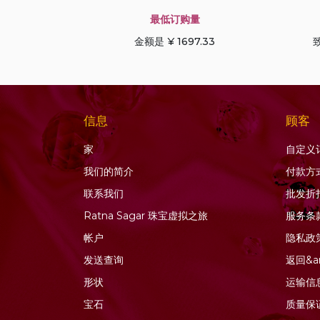
蓝宝石
最低订购量
蓝晶石宝石
金额是 ¥ 1697.33
致
蓝色托帕石
蓝色锆石
薰衣草石英
虎眼石
信息
顾客
蜂蜜石英
家
自定义
软玉宝石
我们的简介
付款方
金发晶石英
联系我们
批发折
金色月光石
Ratna Sagar 珠宝虚拟之旅
服务条
钙铝榴石
帐户
隐私政
钻石珠
发送查询
返回&a
铜蓝宝石
形状
运输信
铜金红石石英
宝石
质量保
铬透辉石