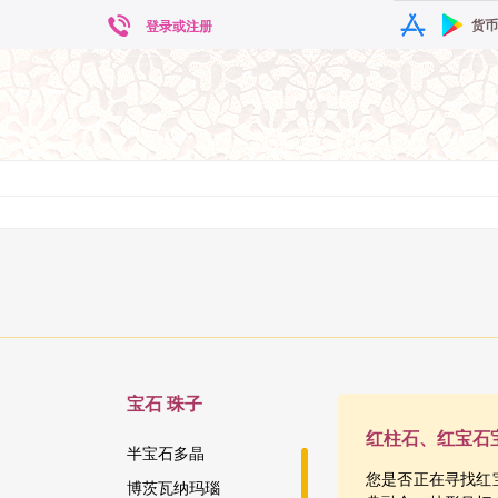
货币
登录或注册
宝石
珠子
红柱石、红宝石宝石
半宝石多晶
您是否正在寻找红
博茨瓦纳玛瑙