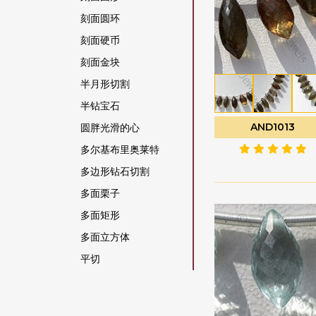
橄榄石宝石
刻面圆环
橄榄石英
刻面硬币
橙色月光石
刻面金块
水晶宝石
半月形切割
沙弗莱石宝石
半钻宝石
海军蓝玉髓
AND1013
圆胖光滑的心
海蓝宝石
多尔基布里奥莱特
海蓝玉髓
多边形钻石切割
灰色月光石
多面栗子
烟晶
多面矩形
猫眼方柱石
多面立方体
玉髓宝石
平切
玫瑰石英
平梨原
珊瑚
心形布里奥莱特