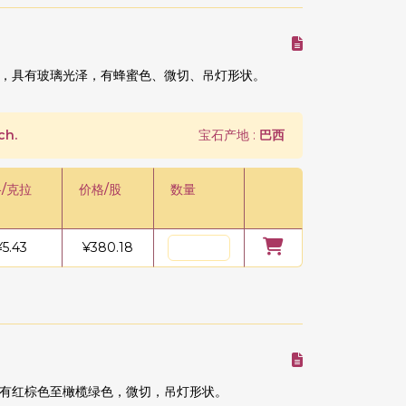
，具有玻璃光泽，有蜂蜜色、微切、吊灯形状。
ch.
宝石产地 :
巴西
/克拉
价格/股
数量
¥
5.43
¥
380.18
有红棕色至橄榄绿色，微切，吊灯形状。