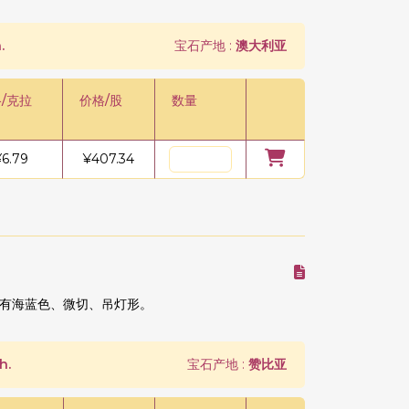
.
宝石产地 :
澳大利亚
/克拉
价格/股
数量
¥
6.79
¥
407.34
有海蓝色、微切、吊灯形。
h.
宝石产地 :
赞比亚