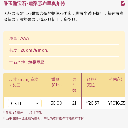
绿玉髓宝石-扁梨形布里奥莱特
天然绿玉髓宝石是富含镍的蛇纹石矿床，具有半透明特性，颜色有浅
薄荷绿至深苹果绿，微花形切工，扁梨形。
质量 :
AAA
长度 :
20cm./8Inch.
宝石产地 :
坦桑尼亚
尺寸 (m.m) 宽度
重量
约
价格/
价格/股
x
长度
(Cts.)
件
克拉
数
50.00
21
¥
20.37
¥
1018.35
* 注意：1 毫米 + - 尺寸变化
* 由于摄影光源或您的设备，产品的实际颜色可能略有不同。