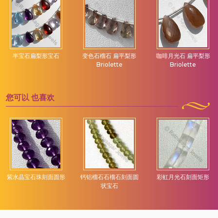
半宝石扁梨形宝石
变色石榴石 扁平梨形
咖啡月光石 扁平梨形
Briolette
Briolette
您可以
也喜欢
紫水晶宝石珠刻面圆形
钙铝榴石石榴石刻面圆
彩虹月光石刻面矩形
状宝石