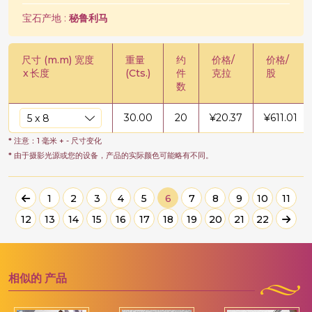
宝石产地 :
秘鲁利马
尺寸 (m.m) 宽度
重量
约
价格/
价格/
x
长度
(Cts.)
件
克拉
股
数
30.00
20
¥
20.37
¥
611.01
* 注意：1 毫米 + - 尺寸变化
* 由于摄影光源或您的设备，产品的实际颜色可能略有不同。
1
2
3
4
5
6
7
8
9
10
11
12
13
14
15
16
17
18
19
20
21
22
相似的
产品