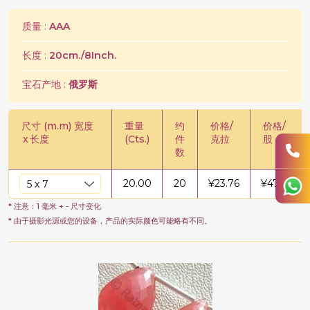
质量 :
AAA
长度 :
20cm./8Inch.
宝石产地 :
俄罗斯
尺寸 (m.m) 宽度
重量
约
价格/
价格/
x
长度
(Cts.)
件
克拉
股
数
20.00
20
¥
23.76
¥
475.23
* 注意：1 毫米 + - 尺寸变化
* 由于摄影光源或您的设备，产品的实际颜色可能略有不同。