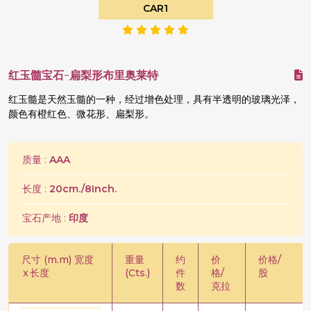
CAR1
红玉髓宝石-扁梨形布里奥莱特
红玉髓是天然玉髓的一种，经过增色处理，具有半透明的玻璃光泽，
颜色有橙红色、微花形、扁梨形。
质量 :
AAA
长度 :
20cm./8Inch.
宝石产地 :
印度
尺寸 (m.m) 宽度
重量
约
价
价格/
x
长度
(Cts.)
件
格/
股
数
克拉