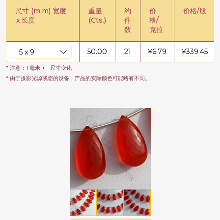
尺寸 (m.m) 宽度
重量
约
价
价格/股
x
长度
(Cts.)
件
格/
数
克拉
50.00
21
¥
6.79
¥
339.45
* 注意：1 毫米 + - 尺寸变化
* 由于摄影光源或您的设备，产品的实际颜色可能略有不同。