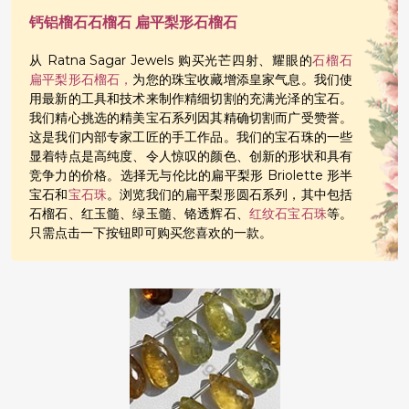
钙铝榴石石榴石 扁平梨形石榴石
从 Ratna Sagar Jewels 购买光芒四射、耀眼的
石榴石
扁平梨形石榴石，
为您的珠宝收藏增添皇家气息。我们使
用最新的工具和技术来制作精细切割的充满光泽的宝石。
我们精心挑选的精美宝石系列因其精确切割而广受赞誉。
这是我们内部专家工匠的手工作品。我们的宝石珠的一些
显着特点是高纯度、令人惊叹的颜色、创新的形状和具有
竞争力的价格。选择无与伦比的扁平梨形 Briolette 形半
宝石和
宝石珠
。浏览我们的扁平梨形圆石系列，其中包括
石榴石、红玉髓、绿玉髓、铬透辉石、
红纹石宝石珠
等。
只需点击一下按钮即可购买您喜欢的一款。