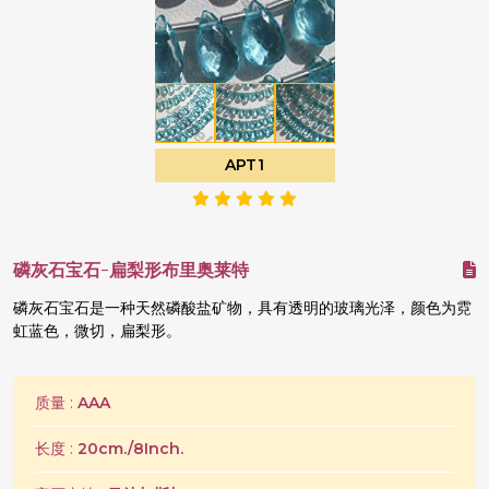
APT1
磷灰石宝石-扁梨形布里奥莱特
磷灰石宝石是一种天然磷酸盐矿物，具有透明的玻璃光泽，颜色为霓
虹蓝色，微切，扁梨形。
质量 :
AAA
长度 :
20cm./8Inch.