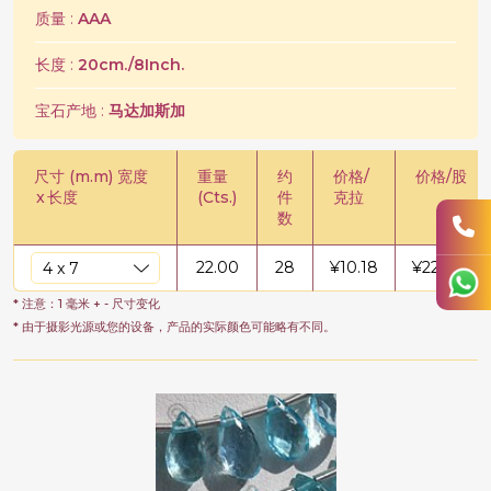
质量 :
AAA
长度 :
20cm./8Inch.
宝石产地 :
马达加斯加
尺寸 (m.m) 宽度
重量
约
价格/
价格/股
x
长度
(Cts.)
件
克拉
数
22.00
28
¥
10.18
¥
224.04
* 注意：1 毫米 + - 尺寸变化
* 由于摄影光源或您的设备，产品的实际颜色可能略有不同。