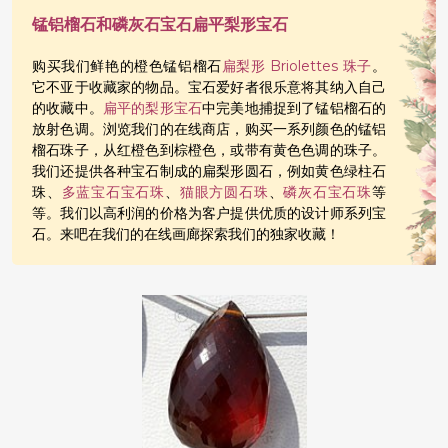
锰铝榴石和磷灰石宝石扁平梨形宝石
购买我们鲜艳的橙色锰铝榴石
扁梨形 Briolettes 珠子
。
它不亚于收藏家的物品。宝石爱好者很乐意将其纳入自己
的收藏中。
扁平的梨形宝石
中完美地捕捉到了锰铝榴石的
放射色调。浏览我们的在线商店，购买一系列颜色的锰铝
榴石珠子，从红橙色到棕橙色，或带有黄色色调的珠子。
我们还提供各种宝石制成的扁梨形圆石，例如黄色绿柱石
珠、
多蓝宝石宝石珠
、
猫眼方圆石珠
、
磷灰石宝石珠
等
等。我们以高利润的价格为客户提供优质的设计师系列宝
石。来吧在我们的在线画廊探索我们的独家收藏！