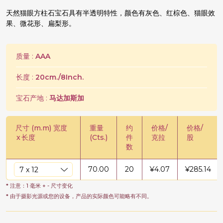
天然猫眼方柱石宝石具有半透明特性，颜色有灰色、红棕色、猫眼效
果、微花形、扁梨形。
质量 :
AAA
长度 :
20cm./8Inch.
宝石产地 :
马达加斯加
尺寸 (m.m) 宽度
重量
约
价格/
价格/
x
长度
(Cts.)
件
克拉
股
数
70.00
20
¥
4.07
¥
285.14
* 注意：1 毫米 + - 尺寸变化
* 由于摄影光源或您的设备，产品的实际颜色可能略有不同。