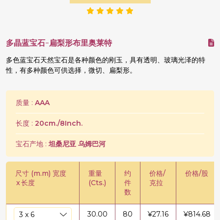
多晶蓝宝石-扁梨形布里奥莱特
多色蓝宝石天然宝石是各种颜色的刚玉，具有透明、玻璃光泽的特
性，有多种颜色可供选择，微切、扁梨形。
质量 :
AAA
长度 :
20cm./8Inch.
宝石产地 :
坦桑尼亚 乌姆巴河
尺寸 (m.m) 宽度
重量
约
价格/
价格/股
x
长度
(Cts.)
件
克拉
数
30.00
80
¥
27.16
¥
814.68