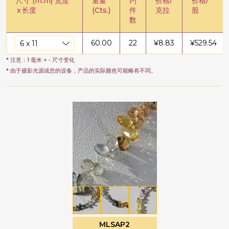
尺寸 (m.m) 宽度
重量
约
价格/
价格/
x
长度
(Cts.)
件
克拉
股
数
60.00
22
¥
8.83
¥
529.54
* 注意：1 毫米 + - 尺寸变化
* 由于摄影光源或您的设备，产品的实际颜色可能略有不同。
MLSAP2