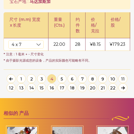
宝石产地 :
马达加斯加
尺寸 (m.m) 宽度
重量
约
价
价格/
x
长度
(Cts.)
件
格/
股
数
克拉
22.00
28
¥
8.15
¥
179.23
* 注意：1 毫米 + - 尺寸变化
* 由于摄影光源或您的设备，产品的实际颜色可能略有不同。
1
2
3
4
5
6
7
8
9
10
11
12
13
14
15
16
17
18
19
20
21
22
相似的
产品