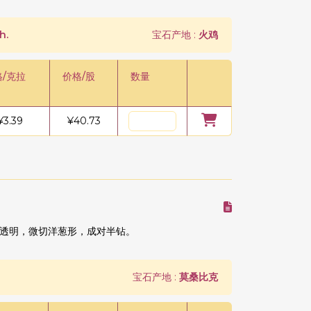
h.
宝石产地 :
火鸡
格/克拉
价格/股
数量
¥
3.39
¥
40.73
透明，微切洋葱形，成对半钻。
宝石产地 :
莫桑比克