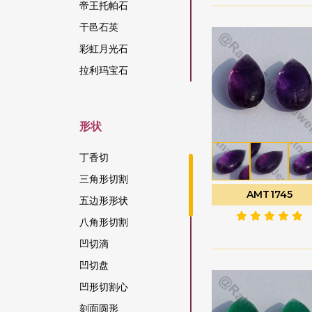
帝王托帕石
干邑石英
彩虹月光石
拉利玛宝石
拉长石宝石
拉长石蓝火
形状
方柱石宝石
方钠石宝石
丁香切
日光石宝石
三角形切割
AMT1745
松吉亚蓝宝石
五边形形状
柑橘石榴石
八角形切割
染色红宝石
凹切滴
柠檬石英
凹切盘
桃色月光石
凹形切割心
棕锆石
刻面圆形