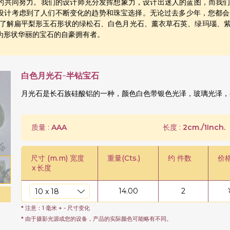
的共同努力。我们的设计师充分发挥想象力，设计出迷人的蓝图，而我
设计考虑到了人们不断变化的趋势和珠宝选择。无论过去多少年，您都会
了解扁平梨形玉石形状的绿松石、白色月光石、薰衣草石英、绿玛瑙、
为形状华丽的宝石的自豪拥有者。
白色月光石-半钻宝石
月光石是长石族硅酸铝的一种，颜色白色带银色光泽，玻璃光泽，半
质量 :
AAA
长度 :
2cm./1Inch.
尺寸 (m.m) 宽度
重量(Cts.)
约 件数
价
x
长度
14.00
2
* 注意：1 毫米 + - 尺寸变化
* 由于摄影光源或您的设备，产品的实际颜色可能略有不同。