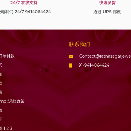
24/7 在线支持
快速发货
电我们 24/7 9414064424
通过 UPS 邮政
联系我们
订单付款
Contact@ratnasagarjewe
式
91-9414064424
扣
款
策
mp;;退款政策
息
证
图
1
2
3