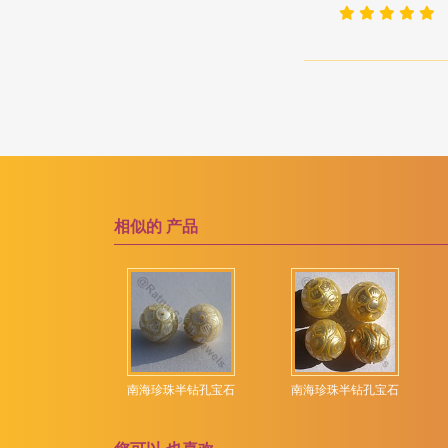
粉红电气石
洋葱切
粉红紫水晶
海螺布里奥莱特
粉红色尖晶石
海豚布里奥莱特
粉红蓝宝石
玫瑰切工凸圆形宝石
粉红蛋白石
纯圆环
紫水晶宝石
胖乎乎的心布里欧莱特
紫黄晶宝石
膨化钻石切割
相似的
产品
红宝石
花式切工
红宝石黝帘石
郁金香花
红柱石宝石
雕刻南瓜
红榴石石榴石
雕刻的心
红玉髓宝石
雕刻金块
青金石宝石
南海珍珠半钻孔宝石
南海珍珠半钻孔宝石
红色尖晶石
雕叶
红锰矿
雕花扁梨