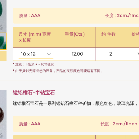
质量 :
AAA
长度 :
2cm./1Inc
尺寸 (m.m) 宽度
重量(Cts.)
约 件数
价
x
长度
12.00
2
* 注意：1 毫米 + - 尺寸变化
* 由于摄影光源或您的设备，产品的实际颜色可能略有不同。
锰铝榴石-半钻宝石
锰铝榴石宝石是一系列锰铝石榴石种矿物，颜色红色，玻璃光泽，
质量 :
AAA
长度 :
2cm./1Inch.