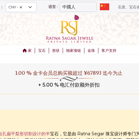
语言 :
：
家
宝石
形状
独家项链
金珠
客户支持
1.00 % 金卡会员总购买额超过 ¥67893 迄今为止
+ 5.00 % 电汇付款额外折扣
钻孔扁平梨形切割设计的半
宝石，它是由 Ratna Segar 珠宝设计