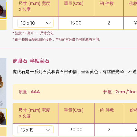
尺寸 (m.m) 宽度
重量(Cts.)
约 件数
价格
x
长度
15.00
2
¥
* 注意：1 毫米 + - 尺寸变化
* 由于摄影光源或您的设备，产品的实际颜色可能略有不同。
虎眼石-半钻宝石
虎眼石是一系列石英和青石棉矿物，呈金黄色，有丝般光泽，不透
质量 :
AAA
长度 :
2cm./1Inc
尺寸 (m.m) 宽度
重量(Cts.)
约 件数
价
x
长度
30.00
2