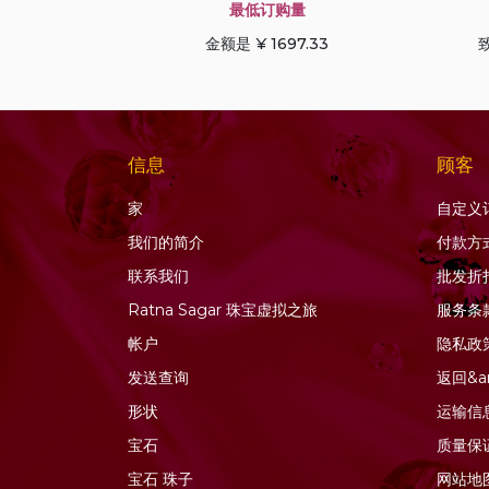
蓝宝石
最低订购量
蓝晶石宝石
金额是 ¥ 1697.33
致
蓝色托帕石
蓝色锆石
薰衣草石英
信息
顾客
虎眼石
蜂蜜石英
家
自定义
软玉宝石
我们的简介
付款方
金发晶石英
联系我们
批发折
金色月光石
Ratna Sagar 珠宝虚拟之旅
服务条
钙铝榴石
帐户
隐私政
钻石珠
发送查询
返回&a
铜蓝宝石
形状
运输信
铜金红石石英
宝石
质量保
铬透辉石
宝石
珠子
网站地