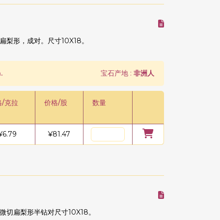
梨形，成对。尺寸10X18。
.
宝石产地 :
非洲人
格/克拉
价格/股
数量
¥
6.79
¥
81.47
切扁梨形半钻对尺寸10X18。