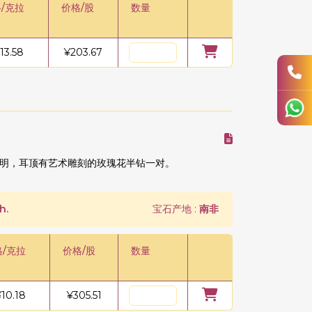
/克拉
价格/股
数量
13.58
¥
203.67
明，耳顶有艺术雕刻的玫瑰花半钻一对。
h.
宝石产地 :
南非
格/克拉
价格/股
数量
¥
10.18
¥
305.51