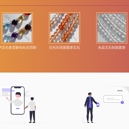
半宝石多层膨化钻石切割
日光石切面圆形宝石
水晶宝石刻面圆形