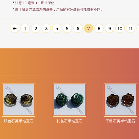
* 注意：1 毫米 + - 尺寸变化
* 由于摄影光源或您的设备，产品的实际颜色可能略有不同。
1
2
3
4
5
6
7
8
9
10
11
双色石英半钻宝石
孔雀石半钻宝石
干邑石英半钻宝石