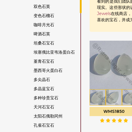
看到的是我们团队
双色石英
现实。这些形状的
Jewels
在线商店，
变色石榴石
喜欢的宝石，并成
咖啡月光石
啤酒石英
坦桑石宝石
埃塞俄比亚韦洛蛋白石
堇青石宝石
墨西哥火蛋白石
多尖晶石
多晶蓝宝石
多种珍贵宝石
天河石宝石
WMS1850
太阳石俄勒冈州
孔雀石宝石