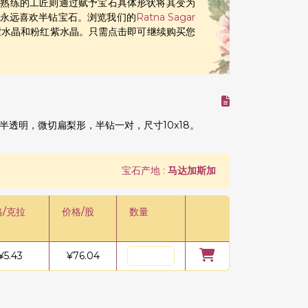
们熟练的工匠则通过赋予宝石具体形状将其变为
永远喜欢半钻宝石。浏览我们的
Ratna Sagar
紫水晶和粉红紫水晶。只需点击即可继续购买您
透明，微切扁梨形，半钻一对，尺寸10x18。
宝石产地 :
马达加斯加
格/克拉
价格/股
数量
¥
5.43
¥
76.04