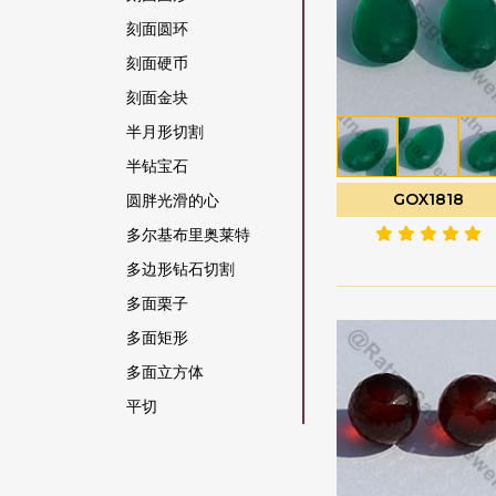
橄榄石宝石
刻面圆环
橄榄石英
刻面硬币
橙色月光石
刻面金块
水晶宝石
半月形切割
沙弗莱石宝石
半钻宝石
海军蓝玉髓
GOX1818
圆胖光滑的心
海蓝宝石
多尔基布里奥莱特
海蓝玉髓
多边形钻石切割
灰色月光石
多面栗子
烟晶
多面矩形
猫眼方柱石
多面立方体
玉髓宝石
平切
玫瑰石英
平梨原
珊瑚
心形布里奥莱特