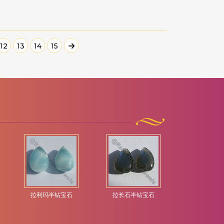
12
13
14
15
拉利玛半钻宝石
拉长石半钻宝石
日光石半