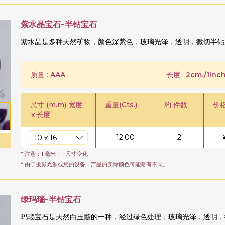
紫水晶宝石-半钻宝石
紫水晶是多种天然矿物，颜色深紫色，玻璃光泽，透明，微切半钻扁
质量 :
AAA
长度 :
2cm./1Inch
尺寸 (m.m) 宽度
重量(Cts.)
约 件数
价
x
长度
12.00
2
* 注意：1 毫米 + - 尺寸变化
* 由于摄影光源或您的设备，产品的实际颜色可能略有不同。
绿玛瑙-半钻宝石
玛瑙宝石是天然白玉髓的一种，经过绿色处理，玻璃光泽，透明，微