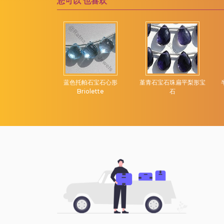
您可以
也喜欢
维苏威石宝石
露滴布里奥莱特
绿松石宝石
绿玉髓宝石
绿玛瑙
绿紫水晶
光石刻面矩形
蓝色托帕石宝石心形
堇青石宝石珠扁平梨形宝
绿色磷灰石
Briolette
石
绿色苔藓石英
绿色蓝晶石
绿草莓石英
苔藓海蓝宝石
草莓石英
莫凯特碧玉
萤石宝石
葡萄石宝石