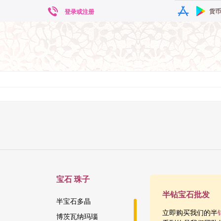
货币
登录或注册
宝石
珠子
半钻宝石批发
半宝石多晶
立即购买我们的半
博茨瓦纳玛瑙