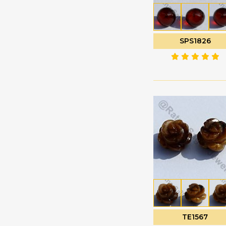
珍珠宝石
心形平原
电气石宝石
扁梨形布里奥莱特
白色托帕石
扭扁梨
SPS1826
白色月光石
扭曲的心布里欧莱特
睡美人绿松石
扭曲的泪滴
石榴石
普通圆形
石榴石宝石
月花切工
硅孔雀石宝石
未切割的珠子
硅线石宝石
枝形吊灯 Briolette
磷灰石宝石
椭圆形刻面
祖母绿宝石
椭圆形平原
神秘黄玉
榄尖形切割
粉玉髓
槟榔
粉红托帕石
泪滴布里奥莱特
TE1567
粉红月光石
泪滴平原