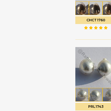
珍珠宝石
心形平原
电气石宝石
扁梨形布里奥莱特
白色托帕石
扭扁梨
CHCT1760
白色月光石
扭曲的心布里欧莱特
睡美人绿松石
扭曲的泪滴
石榴石
普通圆形
石榴石宝石
月花切工
硅孔雀石宝石
未切割的珠子
硅线石宝石
枝形吊灯 Briolette
磷灰石宝石
椭圆形刻面
祖母绿宝石
椭圆形平原
神秘黄玉
榄尖形切割
粉玉髓
槟榔
粉红托帕石
泪滴布里奥莱特
PRL1743
粉红月光石
泪滴平原