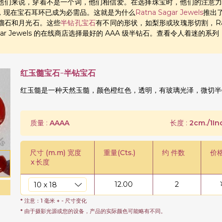
他们来说，穿着不是一个词，他们相信爱。在选择珠宝时，他们的注意
，现在宝石耳环已成为必需品。这就是为什么
Ratna Sagar Jewels
推出
榴石和月光石。这些
半钻孔宝石
有不同的形状，如梨形或玫瑰形切割，Ratna
Sagar Jewels 的在线商店选择最好的 AAA 级半钻石。查看令人着迷
红玉髓宝石-半钻宝石
红玉髓是一种天然玉髓，颜色橙红色，透明，有玻璃光泽，微切半
质量 :
AAAA
长度 :
2cm./1In
尺寸 (m.m) 宽度
重量(Cts.)
约 件数
价
x
长度
12.00
2
* 注意：1 毫米 + - 尺寸变化
* 由于摄影光源或您的设备，产品的实际颜色可能略有不同。