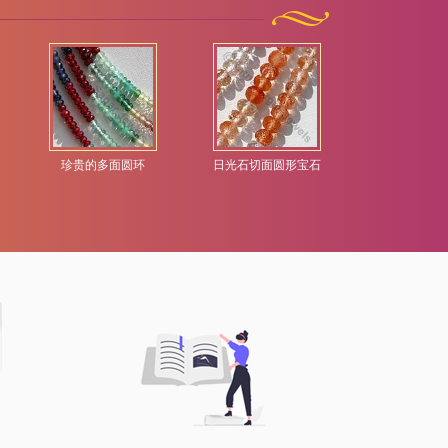
珍贵的多面圆环
日光石切面圆形宝石
水晶宝石心