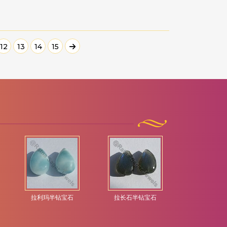
12
13
14
15
拉利玛半钻宝石
拉长石半钻宝石
日光石半