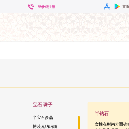
货币
登录或注册
宝石
珠子
半钻石
半宝石多晶
女性在时尚方面确
博茨瓦纳玛瑙