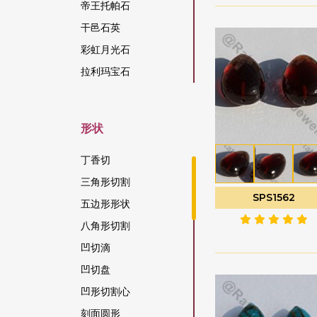
帝王托帕石
干邑石英
彩虹月光石
拉利玛宝石
拉长石宝石
拉长石蓝火
形状
方柱石宝石
方钠石宝石
丁香切
日光石宝石
三角形切割
SPS1562
松吉亚蓝宝石
五边形形状
柑橘石榴石
八角形切割
染色红宝石
凹切滴
柠檬石英
凹切盘
桃色月光石
凹形切割心
棕锆石
刻面圆形