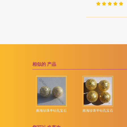
粉红电气石
洋葱切
粉红紫水晶
海螺布里奥莱特
粉红色尖晶石
海豚布里奥莱特
粉红蓝宝石
玫瑰切工凸圆形宝石
粉红蛋白石
纯圆环
紫水晶宝石
胖乎乎的心布里欧莱特
紫黄晶宝石
膨化钻石切割
相似的
产品
红宝石
花式切工
红宝石黝帘石
郁金香花
红柱石宝石
雕刻南瓜
红榴石石榴石
雕刻的心
红玉髓宝石
雕刻金块
青金石宝石
南海珍珠半钻孔宝石
南海珍珠半钻孔宝石
红色尖晶石
雕叶
红锰矿
雕花扁梨