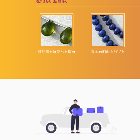
您可以
也喜欢
维苏威石宝石
露滴布里奥莱特
绿松石宝石
绿玉髓宝石
绿玛瑙
绿紫水晶
宝石刻面圆形
维苏威石扁梨形石榴石
青金石刻面圆形宝石
绿色磷灰石
绿色苔藓石英
绿色蓝晶石
绿草莓石英
苔藓海蓝宝石
草莓石英
莫凯特碧玉
萤石宝石
葡萄石宝石