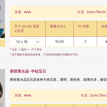
质量 :
AAA
长度 :
2cm./1Inch.
尺寸 (m.m) 宽度
重量(Cts.)
约 件数
价
x
长度
16.00
2
* 注意：1 毫米 + - 尺寸变化
* 由于摄影光源或您的设备，产品的实际颜色可能略有不同。
香槟黄水晶-半钻宝石
香槟黄水晶宝石是各种天然石英，透明，香槟色，玻璃光泽，微切半钻
质量 :
AAA
长度 :
2cm./1Inc