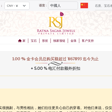
语言 :
：
家
宝石
形状
独家项链
金珠
客户支持
1.00 % 金卡会员总购买额超过 ¥67893 迄今为止
+ 5.00 % 电汇付款额外折扣
实很挑剔，与男性相比，她们往往更关心自己的穿着。对他们来说，仅