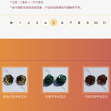
* 注意：1 毫米 + - 尺寸变化
* 由于摄影光源或您的设备，产品的实际颜色可能略有不同。
1
2
3
4
5
6
7
8
9
10
11
双色石英半钻宝石
孔雀石半钻宝石
干邑石英半钻宝石