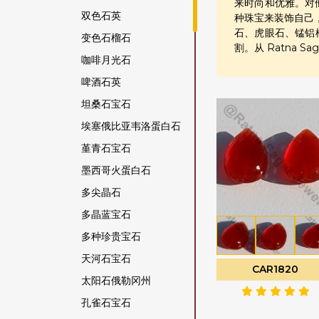
来时尚和优雅。对
双色石英
种珠宝来装饰自己
石、虎眼石、锰铝
变色石榴石
割。从 Ratna 
咖啡月光石
啤酒石英
坦桑石宝石
埃塞俄比亚韦洛蛋白石
堇青石宝石
墨西哥火蛋白石
多尖晶石
多晶蓝宝石
多种珍贵宝石
天河石宝石
CAR1820
太阳石俄勒冈州
孔雀石宝石