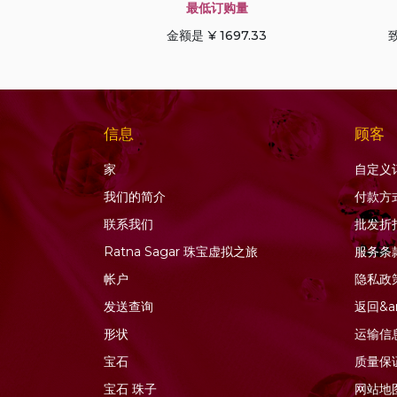
蓝宝石
最低订购量
蓝晶石宝石
金额是 ¥ 1697.33
致
蓝色托帕石
蓝色锆石
薰衣草石英
信息
顾客
虎眼石
蜂蜜石英
家
自定义
软玉宝石
我们的简介
付款方
金发晶石英
联系我们
批发折
金色月光石
Ratna Sagar 珠宝虚拟之旅
服务条
钙铝榴石
帐户
隐私政
钻石珠
发送查询
返回&a
铜蓝宝石
形状
运输信
铜金红石石英
宝石
质量保
铬透辉石
宝石
珠子
网站地