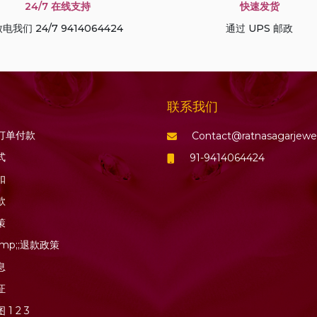
24/7 在线支持
快速发货
电我们 24/7 9414064424
通过 UPS 邮政
联系我们
订单付款
Contact@ratnasagarjewe
式
91-9414064424
扣
款
策
mp;;退款政策
息
证
图
1
2
3