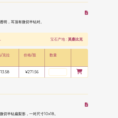
透明，耳顶有微切半钻对。
.
宝石产地 :
莫桑比克
格/克拉
价格/股
数量
¥
13.58
¥
271.56
切半钻扁梨形，一对尺寸10x18。