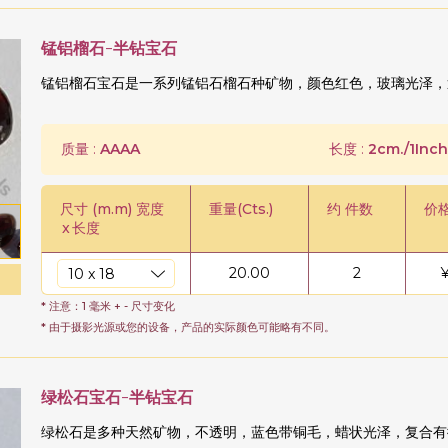
锰铝榴石-半钻宝石
锰铝榴石宝石是一系列锰铝石榴石种矿物，颜色红色，玻璃光泽，
质量 :
AAAA
长度 :
2cm./1Inch
尺寸 (m.m) 宽度
重量(Cts.)
约 件数
价
x
长度
20.00
2
* 注意：1 毫米 + - 尺寸变化
* 由于摄影光源或您的设备，产品的实际颜色可能略有不同。
绿松石宝石-半钻宝石
绿松石是多种天然矿物，不透明，蓝色带铜毛，蜡状光泽，复合有微