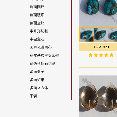
橄榄石宝石
刻面圆环
橄榄石英
刻面硬币
橙色月光石
刻面金块
水晶宝石
半月形切割
沙弗莱石宝石
半钻宝石
海军蓝玉髓
TUR1831
圆胖光滑的心
海蓝宝石
多尔基布里奥莱特
海蓝玉髓
多边形钻石切割
灰色月光石
多面栗子
烟晶
多面矩形
猫眼方柱石
多面立方体
玉髓宝石
平切
玫瑰石英
平梨原
珊瑚
心形布里奥莱特