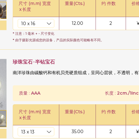
尺寸 (m.m) 宽度
重量(Cts.)
约 件数
价
x
长度
12.00
2
* 注意：1 毫米 + - 尺寸变化
* 由于摄影光源或您的设备，产品的实际颜色可能略有不同。
珍珠宝石-半钻宝石
南洋珍珠由碳酸钙和有机贝壳硬质组成，呈同心层状，不透明，有
质量 :
AAA
长度 :
2cm./1Inc
尺寸 (m.m) 宽度
重量(Cts.)
约 件数
价
x
长度
35.00
2
¥