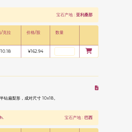
宝石产地 :
亚利桑那
格/克拉
价格/股
数量
¥
10.18
¥
162.94
扁梨形，成对尺寸 10x18。
h.
宝石产地 :
巴西