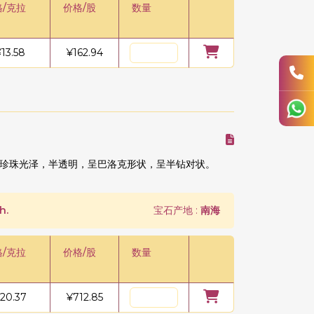
格/克拉
价格/股
数量
¥
13.58
¥
162.94
珍珠光泽，半透明，呈巴洛克形状，呈半钻对状。
h.
宝石产地 :
南海
格/克拉
价格/股
数量
20.37
¥
712.85