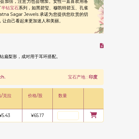
力会加倍，注意力也会增加。女性一直喜欢用各
了
半钻宝石
系列，如黑碧玺、穆凯特碧玉、孔雀
 Sagar Jewels 承诺为您提供您欣赏的切
的系列，让自己看起来更加迷人和美丽。
钻扁梨形，成对用于耳环搭配。
ch.
宝石产地 :
印度
格/克拉
价格/股
数量
¥
5.43
¥
65.17