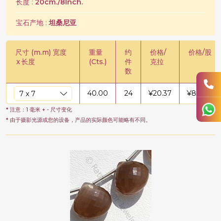
长度 :
20cm./8Inch.
宝石产地 :
坦桑尼亚
尺寸 (m.m) 宽度
重量
约
价格/
价格/股
x
长度
(Cts.)
件
克拉
数
40.00
24
¥
20.37
¥
814.68
* 注意：1 毫米 + - 尺寸变化
* 由于摄影光源或您的设备，产品的实际颜色可能略有不同。