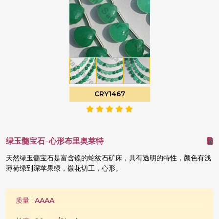
CRY1467
绿玉髓宝石-心形布里奥莱特
天然绿玉髓宝石是富含镍的蛇纹石矿床，具有透明的特性，颜色有浅
薄荷绿到深苹果绿，微花切工，心形。
质量 :
AAAA