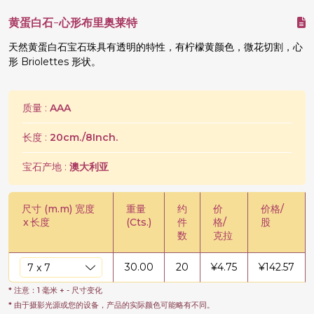
黄蛋白石-心形布里奥莱特
天然黄蛋白石宝石珠具有透明的特性，有柠檬黄颜色，微花切割，心
形 Briolettes 形状。
质量 :
AAA
长度 :
20cm./8Inch.
宝石产地 :
澳大利亚
尺寸 (m.m) 宽度
重量
约
价
价格/
x
长度
(Cts.)
件
格/
股
数
克拉
30.00
20
¥
4.75
¥
142.57
* 注意：1 毫米 + - 尺寸变化
* 由于摄影光源或您的设备，产品的实际颜色可能略有不同。