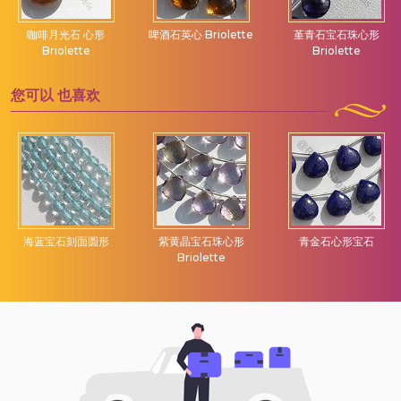
咖啡月光石 心形
啤酒石英心 Briolette
堇青石宝石珠心形
Briolette
Briolette
您可以
也喜欢
海蓝宝石刻面圆形
紫黄晶宝石珠心形
青金石心形宝石
Briolette