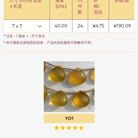
尺寸 (m.m) 宽度
重量
约
价
价格/股
x
长度
(Cts.)
件
格/
数
克拉
40.00
24
¥
4.75
¥
190.09
* 注意：1 毫米 + - 尺寸变化
* 由于摄影光源或您的设备，产品的实际颜色可能略有不同。
YO1