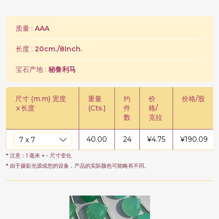
质量 :
AAA
长度 :
20cm./8Inch.
宝石产地 :
秘鲁利马
尺寸 (m.m) 宽度
重量
约
价
价格/股
x
长度
(Cts.)
件
格/
数
克拉
40.00
24
¥
4.75
¥
190.09
* 注意：1 毫米 + - 尺寸变化
* 由于摄影光源或您的设备，产品的实际颜色可能略有不同。