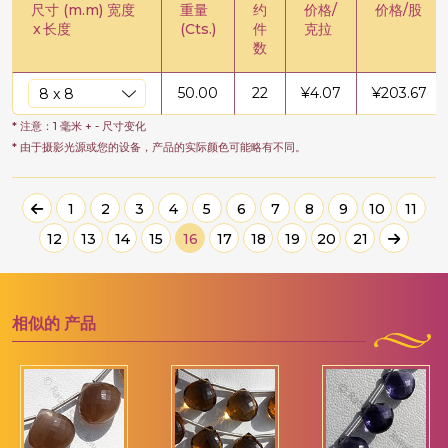
尺寸 (m.m) 宽度
重量
约
价格/
价格/股
x
长度
(Cts.)
件
克拉
数
50.00
22
¥
4.07
¥
203.67
* 注意：1 毫米 + - 尺寸变化
* 由于摄影光源或您的设备，产品的实际颜色可能略有不同。
1
2
3
4
5
6
7
8
9
10
11
12
13
14
15
16
17
18
19
20
21
相似的
产品