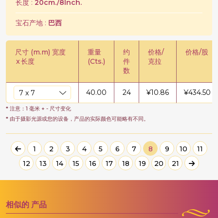
长度 :
20cm./8Inch.
宝石产地 :
巴西
尺寸 (m.m) 宽度
重量
约
价格/
价格/股
x
长度
(Cts.)
件
克拉
数
40.00
24
¥
10.86
¥
434.50
* 注意：1 毫米 + - 尺寸变化
* 由于摄影光源或您的设备，产品的实际颜色可能略有不同。
1
2
3
4
5
6
7
8
9
10
11
12
13
14
15
16
17
18
19
20
21
相似的
产品