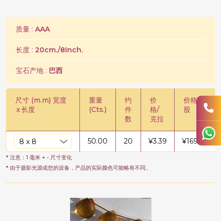
质量 :
AAA
长度 :
20cm./8Inch.
宝石产地 :
巴西
尺寸 (m.m) 宽度
重量
约
价
价格/
x
长度
(Cts.)
件
格/
股
数
克拉
50.00
20
¥
3.39
¥
169.73
* 注意：1 毫米 + - 尺寸变化
* 由于摄影光源或您的设备，产品的实际颜色可能略有不同。