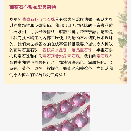
葡萄石心形布里奥莱特
华丽的
葡萄石心形宝石珠
具有强大的治疗功效，被认为可
以治愈精神和身体疾病。我们出口无与伦比的正宗高品质
宝石系列，可以舒缓情绪，驱散抑郁，带来宁静。这些是
由我们技术精湛的内部工匠使用先进的石材切割技术设计
的。我们为世界各地的在线零售和批发客户提供令人惊叹
的葡萄石宝石珠、
香槟黄
水晶珠、烟晶宝石珠
、半宝石多
心形宝石珠和心形
宝石形黄水晶宝石珠
。我们的
宝石珠
有
各种串和鲜艳的颜色组合，如浅深海绿色、深黑棕色、金
黄色、蓝色、绿色、柠檬色、蜂蜜色和香槟色。立即从我
们令人惊叹的宝石系列中购买！