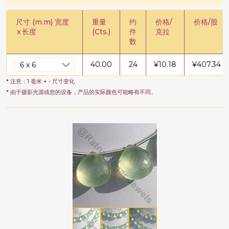
尺寸 (m.m) 宽度
重量
约
价格/
价格/股
x
长度
(Cts.)
件
克拉
数
40.00
24
¥
10.18
¥
407.34
* 注意：1 毫米 + - 尺寸变化
* 由于摄影光源或您的设备，产品的实际颜色可能略有不同。