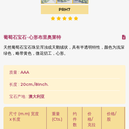
PRH7
葡萄石宝石-心形布里奥莱特
天然葡萄石宝石珠呈浑浊或天鹅绒状，具有半透明特性，颜色为浅深
绿色，略带黄色，微花切工，心形。
质量 :
AAA
长度 :
20cm./8Inch.
宝石产地 :
澳大利亚
尺寸 (m.m) 宽度
重量
约
价
价格/
x
长度
(Cts.)
件
格/
股
数
克拉