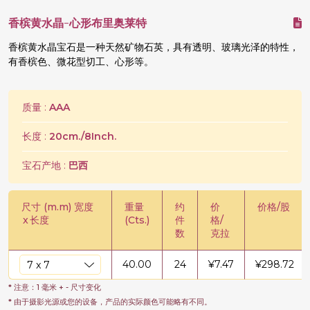
香槟黄水晶-心形布里奥莱特
香槟黄水晶宝石是一种天然矿物石英，具有透明、玻璃光泽的特性，
有香槟色、微花型切工、心形等。
质量 :
AAA
长度 :
20cm./8Inch.
宝石产地 :
巴西
尺寸 (m.m) 宽度
重量
约
价
价格/股
x
长度
(Cts.)
件
格/
数
克拉
40.00
24
¥
7.47
¥
298.72
* 注意：1 毫米 + - 尺寸变化
* 由于摄影光源或您的设备，产品的实际颜色可能略有不同。