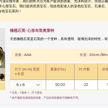
的顶尖领导者，我们始终关注为客户提供的质量、光泽和设计。凭借正
作心形宝石。我们提供优质宝石，包括色彩迷人的染色红宝石、孔雀石
有色宝石系列！
橄榄石英-心形布里奥莱特
天然橄榄石英是石英的一个变种，具有透明、玻璃光泽的特性，有
质量 :
AAA
长度 :
20cm./8In
尺寸 (m.m) 宽度
重量(Cts.)
约 件数
价
x
长度
50.00
22
* 注意：1 毫米 + - 尺寸变化
* 由于摄影光源或您的设备，产品的实际颜色可能略有不同。