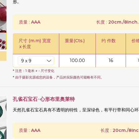
形。
质量 :
AAA
长度 :
20cm./8Inch.
尺寸 (m.m) 宽度
重量(Cts.)
约 件数
价
x
长度
100.00
16
* 注意：1 毫米 + - 尺寸变化
* 由于摄影光源或您的设备，产品的实际颜色可能略有不同。
孔雀石宝石-心形布里奥莱特
天然孔雀石宝石具有不透明的特性，呈深绿色，有平行带和同心环
质量 :
AAA
长度 :
20cm./8Inc