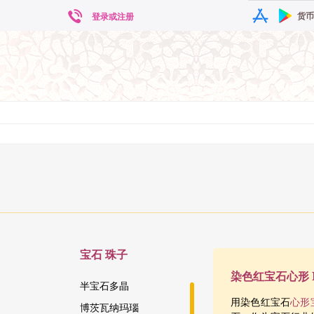
货币
登录或注册
宝石
珠子
染色红宝石心形 Br
半宝石多晶
用染色红宝石
心形
博茨瓦纳玛瑙