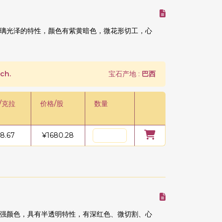
璃光泽的特性，颜色有紫黄暗色，微花形切工，心
ch.
宝石产地 :
巴西
/克拉
价格/股
数量
18.67
¥
1680.28
强颜色，具有半透明特性，有深红色、微切割、心