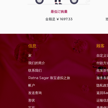
蓝宝石
蓝晶石宝石
最低订购量
蓝色托帕石
金额是 ¥ 1697.33
致
蓝色锆石
薰衣草石英
虎眼石
蜂蜜石英
信息
顾客
软玉宝石
家
自定义
金发晶石英
我们的简介
付款方
金色月光石
联系我们
批发折
钙铝榴石
Ratna Sagar 珠宝虚拟之旅
服务条
钻石珠
帐户
隐私政
铜蓝宝石
发送查询
返回&a
铜金红石石英
形状
运输信
铬透辉石
宝石
质量保