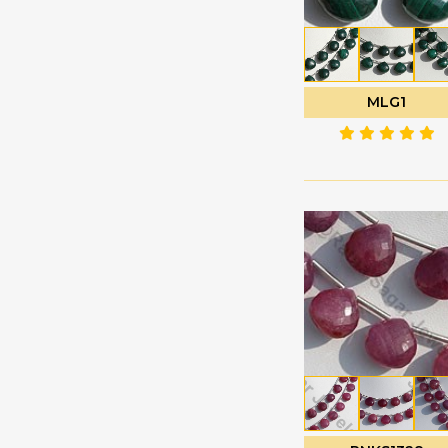
珍珠宝石
心形平原
电气石宝石
扁梨形布里奥莱特
白色托帕石
扭扁梨
MLG1
白色月光石
扭曲的心布里欧莱特
睡美人绿松石
扭曲的泪滴
石榴石
普通圆形
石榴石宝石
月花切工
硅孔雀石宝石
未切割的珠子
硅线石宝石
枝形吊灯 Briolette
磷灰石宝石
椭圆形刻面
祖母绿宝石
椭圆形平原
神秘黄玉
榄尖形切割
粉玉髓
槟榔
粉红托帕石
泪滴布里奥莱特
粉红月光石
泪滴平原