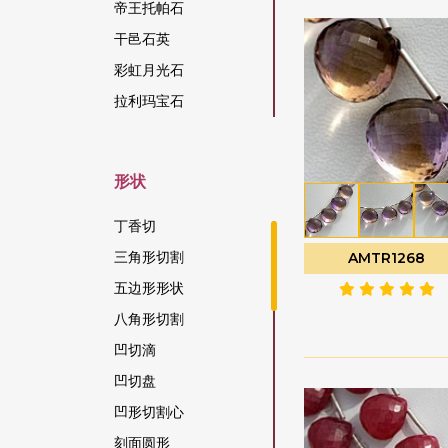
帝王托帕石
干邑石英
彩虹月光石
拉利玛宝石
拉长石宝石
拉长石蓝火
形状
方柱石宝石
方钠石宝石
丁香切
日光石宝石
三角形切割
AMTR1268
松吉亚蓝宝石
五边形形状
柑橘石榴石
八角形切割
染色红宝石
凹切滴
柠檬石英
凹切盘
桃色月光石
凹形切割心
棕锆石
刻面圆形