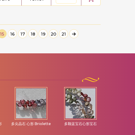
15
16
17
18
19
20
21
形
多尖晶石 心形 Briolette
多颗蓝宝石心形宝石
天河石心