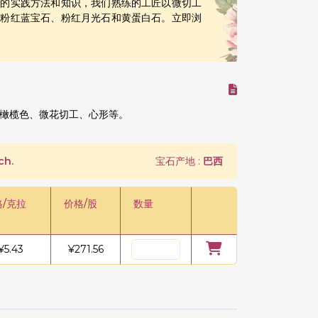
确的实践方法和知识，我们熟练的工匠以微切工
、粉红蓝宝石、粉红月光石和黄蛋白石。立即浏
橄榄色、微花切工、心形等。
ch.
宝石产地 :
巴西
格/克拉
价格/股
数量
¥
5.43
¥
271.56