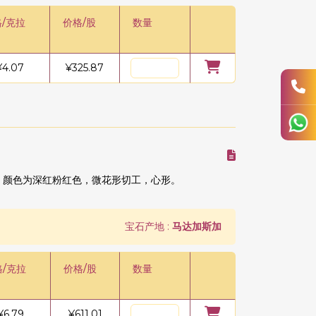
/克拉
价格/股
数量
¥
4.07
¥
325.87
，颜色为深红粉红色，微花形切工，心形。
宝石产地 :
马达加斯加
格/克拉
价格/股
数量
¥
6.79
¥
611.01