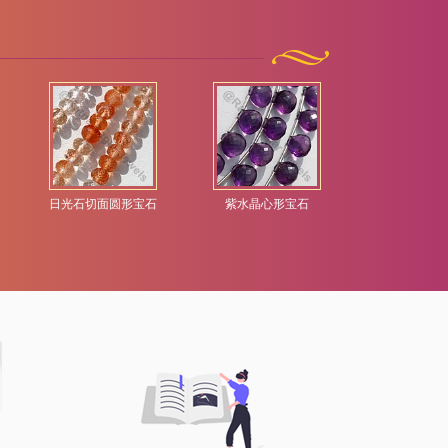
日光石切面圆形宝石
紫水晶心形宝石
半宝石刻