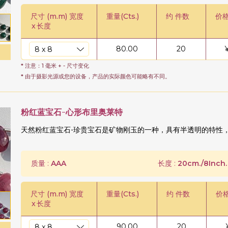
尺寸 (m.m) 宽度
重量(Cts.)
约 件数
价格
x
长度
80.00
20
* 注意：1 毫米 + - 尺寸变化
* 由于摄影光源或您的设备，产品的实际颜色可能略有不同。
粉红蓝宝石-心形布里奥莱特
天然粉红蓝宝石-珍贵宝石是矿物刚玉的一种，具有半透明的特性
质量 :
AAA
长度 :
20cm./8Inch.
尺寸 (m.m) 宽度
重量(Cts.)
约 件数
价
x
长度
90.00
20