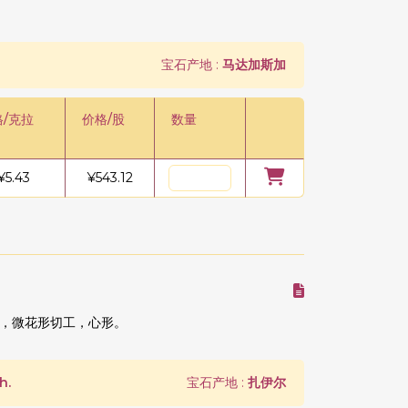
宝石产地 :
马达加斯加
格/克拉
价格/股
数量
¥
5.43
¥
543.12
，微花形切工，心形。
h.
宝石产地 :
扎伊尔