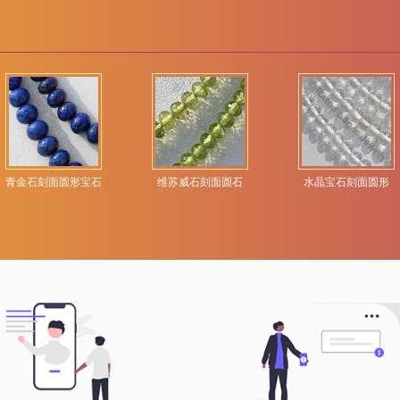
青金石刻面圆形宝石
维苏威石刻面圆石
水晶宝石刻面圆形