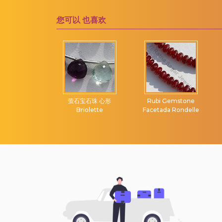
维苏威石宝石
露滴布里奥莱特
您可以
也喜欢
绿松石宝石
绿玉髓宝石
绿玛瑙
绿紫水晶
绿色磷灰石
绿色苔藓石英
石宝石珠心形
萤石宝石珠 心形
Rubi Gemstone
riolette
Briolette
Facetada Rondelle
绿色蓝晶石
绿草莓石英
苔藓海蓝宝石
草莓石英
莫凯特碧玉
萤石宝石
葡萄石宝石