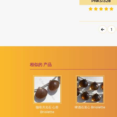
PNKS1328
粉红电气石
洋葱切
粉红紫水晶
海螺布里奥莱特
粉红色尖晶石
海豚布里奥莱特
1
粉红蓝宝石
玫瑰切工凸圆形宝石
粉红蛋白石
纯圆环
紫水晶宝石
胖乎乎的心布里欧莱特
紫黄晶宝石
膨化钻石切割
红宝石
花式切工
相似的
产品
红宝石黝帘石
郁金香花
红柱石宝石
雕刻南瓜
红榴石石榴石
雕刻的心
红玉髓宝石
雕刻金块
红色尖晶石
雕叶
形 Briolette
咖啡月光石 心形
啤酒石英心 Briolette
Briolette
红锰矿
雕花扁梨