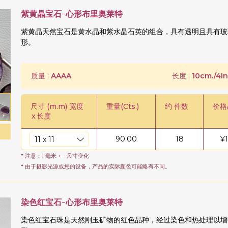
紫黄晶宝石-心形布里奥莱特
紫黄晶天然宝石是黄水晶和紫水晶石英的组合，具有透明且具有玻
形。
质量 :
AAAA
长度 :
10cm./4In
尺寸 (m.m) 宽度
重量(Cts.)
约 件数
价格
x
长度
90.00
18
¥
* 注意：1 毫米 + - 尺寸变化
* 由于摄影光源或您的设备，产品的实际颜色可能略有不同。
染色红宝石-心形布里奥莱特
染色红宝石珠是天然刚玉矿物的红色品种，经过染色和热处理以增