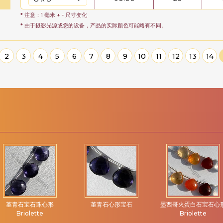
* 注意：1 毫米 + - 尺寸变化
* 由于摄影光源或您的设备，产品的实际颜色可能略有不同。
2
3
4
5
6
7
8
9
10
11
12
13
14
堇青石宝石珠心形
堇青石心形宝石
墨西哥火蛋白石宝石心
Briolette
Briolette