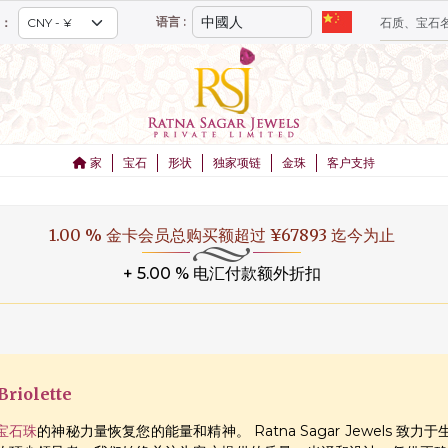
语言 :
：
家
宝石
形状
独家项链
金珠
客户支持
1.00 % 金卡会员总购买额超过 ¥67893 迄今为止
+ 5.00 % 电汇付款额外折扣
iolette
宝石珠
的神秘力量恢复您的能量和精神。 Ratna Sagar Jewels 致