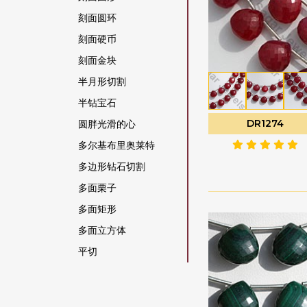
橄榄石宝石
刻面圆环
橄榄石英
刻面硬币
橙色月光石
刻面金块
水晶宝石
半月形切割
沙弗莱石宝石
半钻宝石
海军蓝玉髓
DR1274
圆胖光滑的心
海蓝宝石
多尔基布里奥莱特
海蓝玉髓
多边形钻石切割
灰色月光石
多面栗子
烟晶
多面矩形
猫眼方柱石
多面立方体
玉髓宝石
平切
玫瑰石英
平梨原
珊瑚
心形布里奥莱特