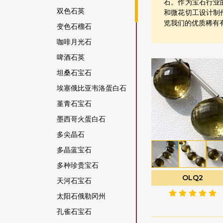
石。作为宝石行业
双色石英
和微花切工设计制
览我们的优质稀有
变色石榴石
咖啡月光石
啤酒石英
坦桑石宝石
埃塞俄比亚韦洛蛋白石
堇青石宝石
墨西哥火蛋白石
多尖晶石
多晶蓝宝石
多种珍贵宝石
OLQ2
天河石宝石
太阳石俄勒冈州
孔雀石宝石