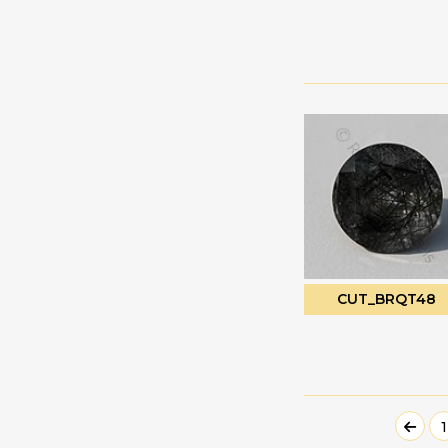
珍珠宝石
心形平原
电气石宝石
扁梨形布里奥莱特
白色托帕石
扭扁梨
白色月光石
扭曲的心布里欧莱特
睡美人绿松石
扭曲的泪滴
石榴石
普通圆形
石榴石宝石
月花切工
硅孔雀石宝石
未切割的珠子
硅线石宝石
枝形吊灯 Briolette
磷灰石宝石
椭圆形刻面
CUT_BRQT48
祖母绿宝石
椭圆形平原
神秘黄玉
榄尖形切割
粉玉髓
槟榔
粉红托帕石
泪滴布里奥莱特
1
粉红月光石
泪滴平原