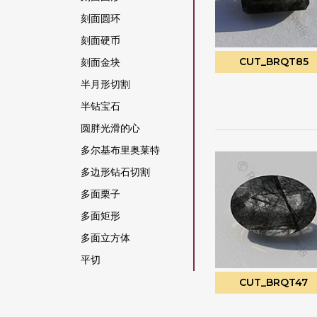
橄榄石宝石
刻面圆环
橄榄石英
刻面硬币
橙色月光石
CUT_BRQT85
刻面金块
水晶宝石
半月形切割
沙弗莱石宝石
半钻宝石
海军蓝玉髓
圆胖光滑的心
海蓝宝石
多尔基布里奥莱特
海蓝玉髓
多边形钻石切割
灰色月光石
多面栗子
烟晶
多面矩形
猫眼方柱石
多面立方体
玉髓宝石
平切
玫瑰石英
平梨原
CUT_BRQT47
珊瑚
心形布里奥莱特