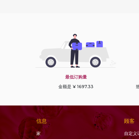
粉红电气石
洋葱切
粉红紫水晶
海螺布里奥莱特
粉红色尖晶石
海豚布里奥莱特
粉红蓝宝石
玫瑰切工凸圆形宝石
粉红蛋白石
纯圆环
紫水晶宝石
胖乎乎的心布里欧莱特
紫黄晶宝石
膨化钻石切割
红宝石
花式切工
最低订购量
红宝石黝帘石
郁金香花
金额是 ¥ 1697.33
致
红柱石宝石
雕刻南瓜
红榴石石榴石
雕刻的心
红玉髓宝石
雕刻金块
信息
顾客
红色尖晶石
雕叶
家
自定义
红锰矿
雕花扁梨