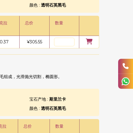
颜色 :
透明石英黑毛
/克拉
总价
数量
0.37
¥
305.55
毛组成，光滑抛光切割，椭圆形。
宝石产地 :
斯里兰卡
颜色 :
透明石英黑毛
克拉
总价
数量