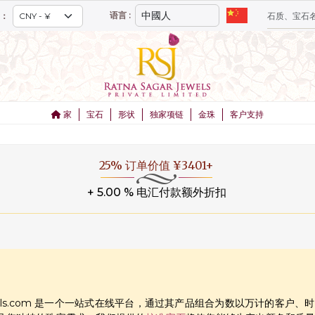
语言 :
：
家
宝石
形状
独家项链
金珠
客户支持
1.00 % 金卡会员总购买额超过 ¥67893 迄今为止
+ 5.00 % 电汇付款额外折扣
rJewels.com 是一个一站式在线平台，通过其产品组合为数以万计的