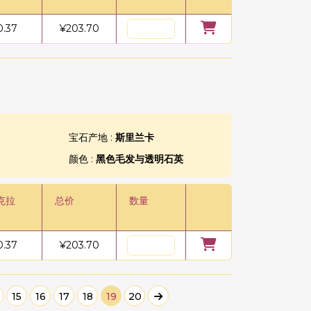
0.37
¥
203.70
宝石产地 :
斯里兰卡
颜色 :
黑色毛发与透明石英
克拉
总价
数量
0.37
¥
203.70
15
16
17
18
19
20