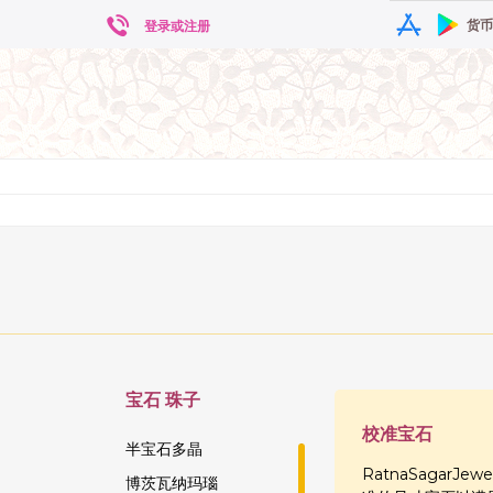
货币
登录或注册
宝石
珠子
校准宝石
半宝石多晶
RatnaSaga
博茨瓦纳玛瑙