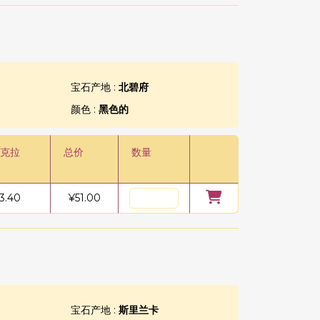
宝石产地 :
北碧府
颜色 :
黑色的
/克拉
总价
数量
3.40
¥
51.00
宝石产地 :
斯里兰卡