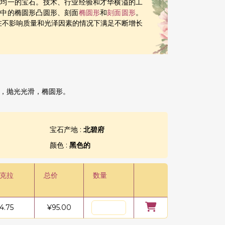
量均一的宝石。技术、行业经验和才华横溢的工
石
中的椭圆形凸圆形、刻面
椭圆形
和
刻面圆形
。
够在不影响质量和光泽因素的情况下满足不断增长
，抛光光滑，椭圆形。
宝石产地 :
北碧府
颜色 :
黑色的
/克拉
总价
数量
4.75
¥
95.00