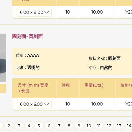
10
10.00
¥
2
圆刻面-圆刻面
质量 :
AAAA
形状名称 :
圆刻面
明晰 :
透明的
治疗 :
自然的
尺寸 (m.m) 宽度
件数
重量(Cts.)
价格/
x
长度
10
10.00
¥
2
2
3
4
5
6
7
8
9
10
11
12
13
14