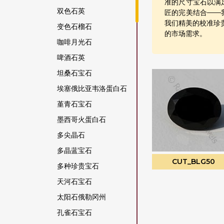
准的尺寸宝石以满
双色石英
匠的完美结合——
我们精美的校准珍
变色石榴石
的市场需求。
咖啡月光石
啤酒石英
坦桑石宝石
埃塞俄比亚韦洛蛋白石
堇青石宝石
墨西哥火蛋白石
多尖晶石
多晶蓝宝石
CUT_BLG50
多种珍贵宝石
天河石宝石
太阳石俄勒冈州
孔雀石宝石