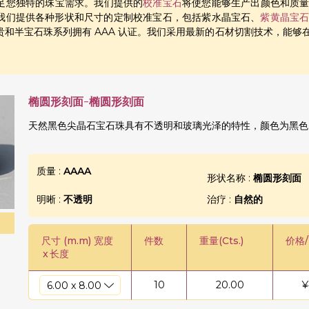
足您独特的珠宝需求。我们提供的
校准宝石
将使您能够生产出颜色和质
我们提供各种形状和尺寸的定制校准宝石，包括紫水晶宝石、
紫黄晶宝
贵和半宝石珠系列拥有 AAA 认证。我们采用最新的石材切割技术，能
椭圆形刻面-椭圆形刻面
天然黑色尖晶石宝石珠具有不透明和玻璃光泽的特性，颜色为黑色
质量 :
AAAA
形状名称 :
椭圆形刻面
明晰 :
不透明
治疗 :
自然的
尺寸 (m.m) 宽度
件数
重量(Cts.)
价格
x
长度
10
20.00
¥