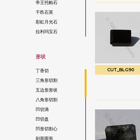
帝王托帕石
干邑石英
彩虹月光石
拉利玛宝石
拉长石宝石
拉长石蓝火
形状
方柱石宝石
CUT_BLG90
方钠石宝石
丁香切
日光石宝石
三角形切割
松吉亚蓝宝石
五边形形状
柑橘石榴石
八角形切割
染色红宝石
凹切滴
柠檬石英
凹切盘
桃色月光石
凹形切割心
棕锆石
刻面圆形