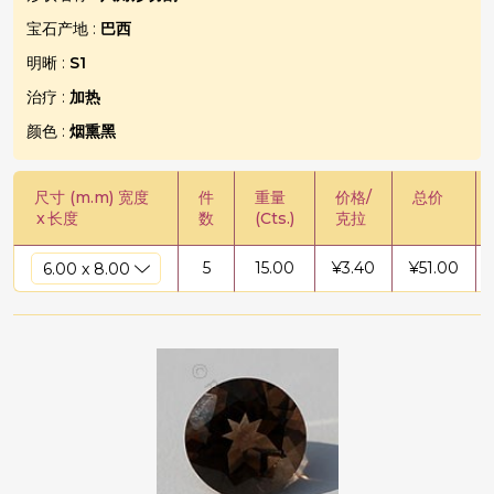
宝石产地 :
巴西
明晰 :
S1
治疗 :
加热
颜色 :
烟熏黑
尺寸 (m.m) 宽度
件
重量
价格/
总价
x
长度
数
(Cts.)
克拉
5
15.00
¥
3.40
¥
51.00