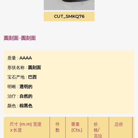
CUT_SMKQ76
圆刻面-圆刻面
质量 :
AAAA
形状名称 :
圆刻面
宝石产地 :
巴西
明晰 :
透明的
治疗 :
自然的
颜色 :
棕黑色
尺寸 (m.m) 宽度
件
重量
价
总价
x
长度
数
(Cts.)
格/
克拉