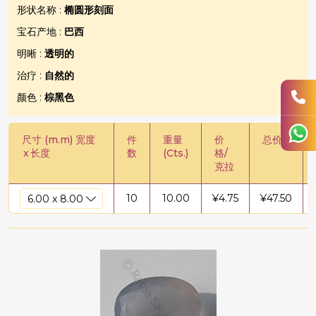
形状名称 :
椭圆形刻面
宝石产地 :
巴西
明晰 :
透明的
治疗 :
自然的
颜色 :
棕黑色
尺寸 (m.m) 宽度
件
重量
价
总价
x
长度
数
(Cts.)
格/
克拉
10
10.00
¥
4.75
¥
47.50