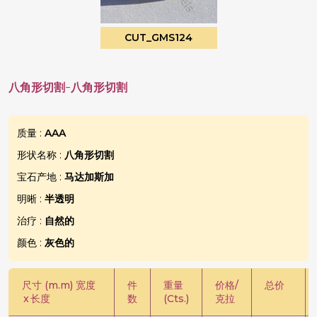
CUT_GMS124
八角形切割-八角形切割
质量 :
AAA
形状名称 :
八角形切割
宝石产地 :
马达加斯加
明晰 :
半透明
治疗 :
自然的
颜色 :
灰色的
尺寸 (m.m) 宽度
件
重量
价格/
总价
x
长度
数
(Cts.)
克拉