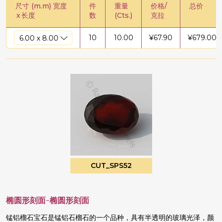
尺寸 (m.m) 宽度
件
重量
价格/
总价
x
长度
数
(Cts.)
克拉
10
10.00
¥
67.90
¥
679.00
CUT_SPS52
椭圆形刻面-椭圆形刻面
锰铝榴石宝石是锰铝石榴石的一个品种，具有半透明的玻璃光泽，颜