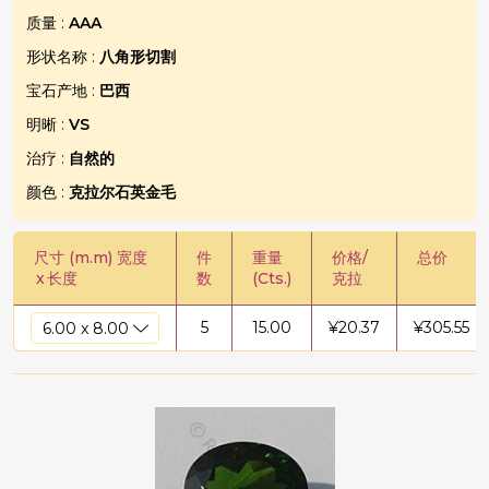
质量 :
AAA
形状名称 :
八角形切割
宝石产地 :
巴西
明晰 :
VS
治疗 :
自然的
颜色 :
克拉尔石英金毛
尺寸 (m.m) 宽度
件
重量
价格/
总价
x
长度
数
(Cts.)
克拉
5
15.00
¥
20.37
¥
305.55