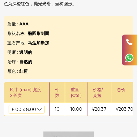
色为深橙红色，抛光光滑，呈椭圆形。
质量 :
AAA
形状名称 :
椭圆形刻面
宝石产地 :
马达加斯加
明晰 :
透明的
治疗 :
自然的
颜色 :
红橙
尺寸 (m.m) 宽度
件
重量
价格/
总价
x
长度
数
(Cts.)
克拉
10
10.00
¥
20.37
¥
203.70